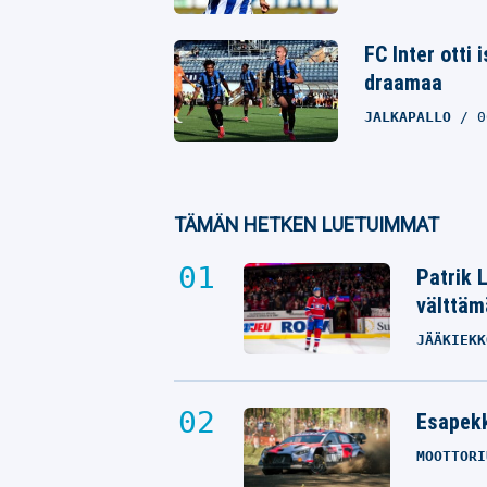
FC Inter otti 
draamaa
JALKAPALLO
0
TÄMÄN HETKEN LUETUIMMAT
Patrik 
välttäm
JÄÄKIEKK
Esapekk
MOOTTORI