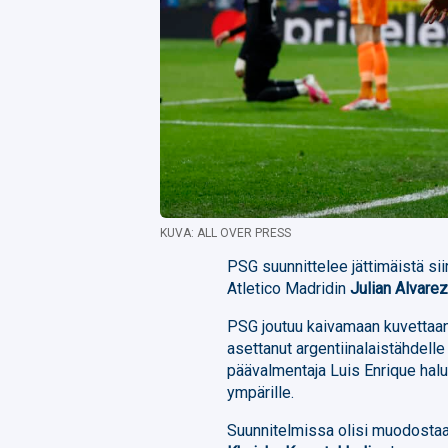
KUVA: ALL OVER PRESS
PSG suunnittelee jättimäistä si
Atletico Madridin
Julian Alvare
PSG joutuu kaivamaan kuvettaan,
asettanut argentiinalaistähdelle
päävalmentaja Luis Enrique hal
ympärille.
Suunnitelmissa olisi muodost