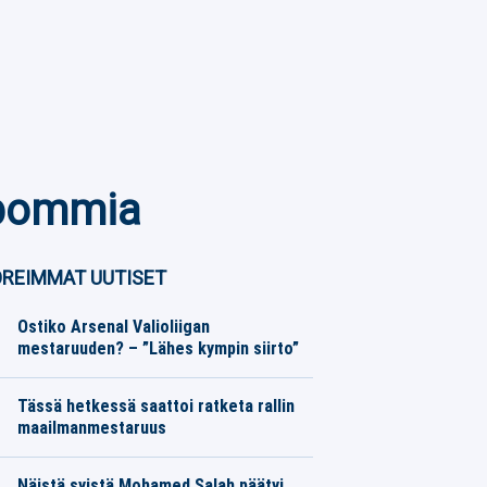
topommia
REIMMAT UUTISET
Ostiko Arsenal Valioliigan
mestaruuden? – ”Lähes kympin siirto”
Jalkapallo
07.08.2026
Toimitus
Tässä hetkessä saattoi ratketa rallin
maailmanmestaruus
Moottoriurheilu
06.08.2026
Toimitus
Näistä syistä Mohamed Salah päätyi