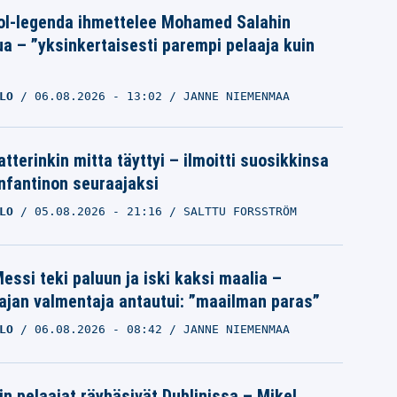
ol-legenda ihmettelee Mohamed Salahin
ua – ”yksinkertaisesti parempi pelaaja kuin
LO
06.08.2026
- 13:02
JANNE NIEMENMAA
tterinkin mitta täyttyi – ilmoitti suosikkinsa
Infantinon seuraajaksi
LO
05.08.2026
- 21:16
SALTTU FORSSTRÖM
essi teki paluun ja iski kaksi maalia –
ajan valmentaja antautui: ”maailman paras”
LO
06.08.2026
- 08:42
JANNE NIEMENMAA
in pelaajat räyhäsivät Dublinissa – Mikel