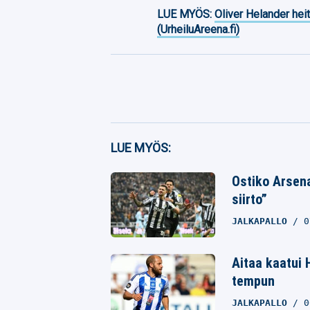
LUE MYÖS:
Oliver Helander heit
(UrheiluAreena.fi)
Facebook
LUE MYÖS:
Twitter
Ostiko Arsen
siirto”
Whatsapp
JALKAPALLO
0
Aitaa kaatui 
tempun
JALKAPALLO
0