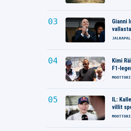
Gianni I
vallast
JALKAPAL
Kimi Rä
F1-lege
MOOTTORI
IL: Kal
villit s
MOOTTORI