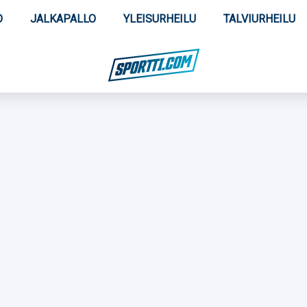
O
JALKAPALLO
YLEISURHEILU
TALVIURHEILU