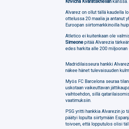
Khvicha Kvaratskhelian
kanssa.
Alvarez on ollut tällä kaudella
ottelussa 20 maalia ja antanut
Euroopan siirtomarkkinoilla hui
Atletico ei kuitenkaan ole val
Simeone
pitää Alvarezia tärkeän
edes harkita alle 200 miljoonan 
Madridilaisseura hankki Alvare
näkee hänet tulevaisuuden kulm
Myös FC Barcelona seuraa tilann
uskotaan vaikeuttavan jättikau
vaihtoehdon, sillä qatarilaisomi
vaatimuksiin.
PSG yritti hankkia Alvarezin jo
päätyi lopulta siirtymään Espanj
toivoen, että lopputulos olisi täl