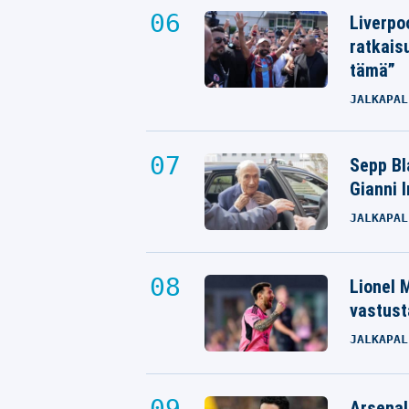
Liverpo
ratkais
tämä”
JALKAPAL
Sepp Bla
Gianni 
JALKAPAL
Lionel M
vastust
JALKAPAL
Arsenal