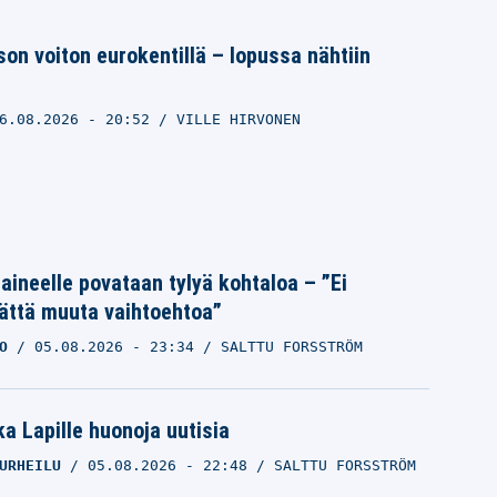
ison voiton eurokentillä – lopussa nähtiin
6.08.2026
- 20:52
VILLE HIRVONEN
Laineelle povataan tylyä kohtaloa – ”Ei
ättä muuta vaihtoehtoa”
O
05.08.2026
- 23:34
SALTTU FORSSTRÖM
a Lapille huonoja uutisia
URHEILU
05.08.2026
- 22:48
SALTTU FORSSTRÖM