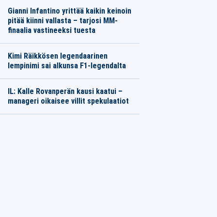
Gianni Infantino yrittää kaikin keinoin
pitää kiinni vallasta – tarjosi MM-
finaalia vastineeksi tuesta
Kimi Räikkösen legendaarinen
lempinimi sai alkunsa F1-legendalta
IL: Kalle Rovanperän kausi kaatui –
manageri oikaisee villit spekulaatiot