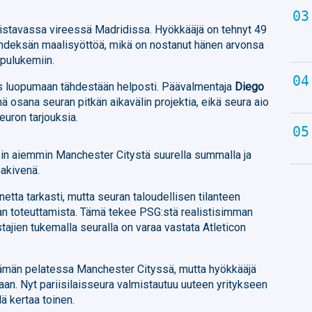
 loistavassa vireessä Madridissa. Hyökkääjä on tehnyt 49
 yhdeksän maalisyöttöä, mikä on nostanut hänen arvonsa
ppulukemiin.
mis luopumaan tähdestään helposti. Päävalmentaja
Diego
ä osana seuran pitkän aikavälin projektia, eikä seura aio
euron tarjouksia.
zin aiemmin Manchester Citystä suurella summalla ja
akivenä.
etta tarkasti, mutta seuran taloudellisen tilanteen
pan toteuttamista. Tämä tekee PSG:stä realistisimman
stajien tukemalla seuralla on varaa vastata Atleticon
 tämän pelatessa Manchester Cityssä, mutta hyökkääjä
aan. Nyt pariisilaisseura valmistautuu uuteen yritykseen
lä kertaa toinen.