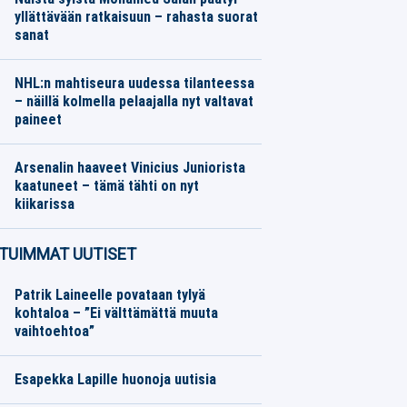
yllättävään ratkaisuun – rahasta suorat
sanat
Jalkapallo
06.08.2026
Toimitus
NHL:n mahtiseura uudessa tilanteessa
– näillä kolmella pelaajalla nyt valtavat
paineet
Jääkiekko
06.08.2026
Toimitus
Arsenalin haaveet Vinicius Juniorista
kaatuneet – tämä tähti on nyt
kiikarissa
Jalkapallo
06.08.2026
Toimitus
TUIMMAT UUTISET
Patrik Laineelle povataan tylyä
kohtaloa – ”Ei välttämättä muuta
vaihtoehtoa”
Esapekka Lapille huonoja uutisia