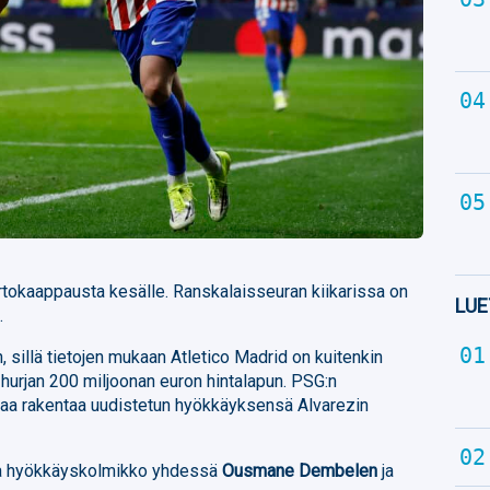
irtokaappausta kesälle. Ranskalaisseuran kiikarissa on
LUE
z
.
 sillä tietojen mukaan Atletico Madrid on kuitenkin
 hurjan 200 miljoonan euron hintalapun. PSG:n
uaa rakentaa uudistetun hyökkäyksensä Alvarezin
aa hyökkäyskolmikko yhdessä
Ousmane Dembelen
ja