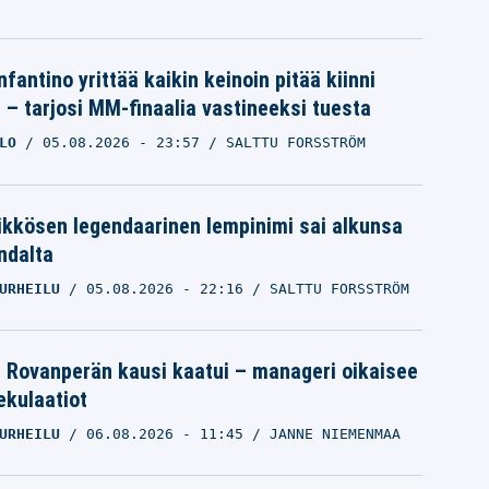
nfantino yrittää kaikin keinoin pitää kiinni
a – tarjosi MM-finaalia vastineeksi tuesta
LO
05.08.2026
- 23:57
SALTTU FORSSTRÖM
ikkösen legendaarinen lempinimi sai alkunsa
ndalta
URHEILU
05.08.2026
- 22:16
SALTTU FORSSTRÖM
le Rovanperän kausi kaatui – manageri oikaisee
pekulaatiot
URHEILU
06.08.2026
- 11:45
JANNE NIEMENMAA