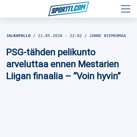
Moottoriurheilu
JALKAPALLO
21.05.2026
- 22:02
JANNE NIEMENMAA
Jääkiekko
PSG-tähden pelikunto
Jalkapallo
arveluttaa ennen Mestarien
Liigan finaalia – ”Voin hyvin”
Yleisurheilu
Talviurheilu
Muu urheilu
SPORTIVO TV