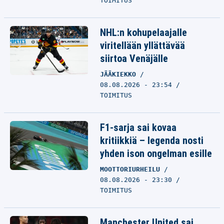
TOIMITUS
NHL:n kohupelaajalle
viritellään yllättävää
siirtoa Venäjälle
JÄÄKIEKKO
08.08.2026 - 23:54
TOIMITUS
F1-sarja sai kovaa
kritiikkiä – legenda nosti
yhden ison ongelman esille
MOOTTORIURHEILU
08.08.2026 - 23:30
TOIMITUS
Manchester United sai