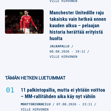
VILLE HIRVONEN
Manchester Unitedille raju
takaisku vain hetkeä ennen
kauden alkua – pelaajan
historia herättää erityistä
huolta
JALKAPALLO
08.08.2026
- 19:12
VILLE HIRVONEN
TÄMÄN HETKEN LUETUIMMAT
11 palkintopallia, mutta ei yhtään voittoa
– MM-rallitähden aika käy nyt vähiin
MOOTTORIURHEILU
07.08.2026
- 23:11
VILLE HIRVONEN