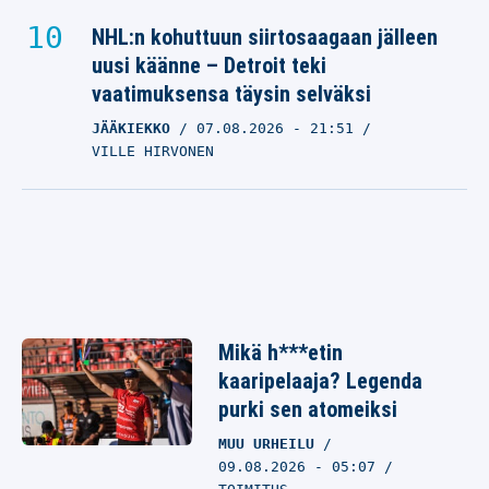
NHL:n kohuttuun siirtosaagaan jälleen
uusi käänne – Detroit teki
vaatimuksensa täysin selväksi
JÄÄKIEKKO
07.08.2026
- 21:51
VILLE HIRVONEN
Mikä h***etin
kaaripelaaja? Legenda
purki sen atomeiksi
MUU URHEILU
09.08.2026 - 05:07