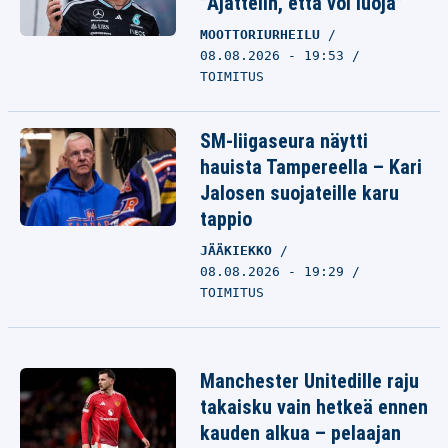
”Ajattelin, että voi luoja”
MOOTTORIURHEILU
08.08.2026 - 19:53
TOIMITUS
SM-liigaseura näytti
hauista Tampereella – Kari
Jalosen suojateille karu
tappio
JÄÄKIEKKO
08.08.2026 - 19:29
TOIMITUS
Manchester Unitedille raju
takaisku vain hetkeä ennen
kauden alkua – pelaajan