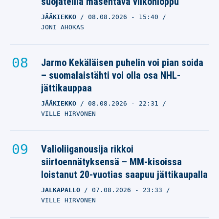
suojateilla masentava viikonloppu
JÄÄKIEKKO
08.08.2026
- 15:40
JONI AHOKAS
Jarmo Kekäläisen puhelin voi pian soida
– suomalaistähti voi olla osa NHL-
jättikauppaa
JÄÄKIEKKO
08.08.2026
- 22:31
VILLE HIRVONEN
Valioliiganousija rikkoi
siirtoennätyksensä – MM-kisoissa
loistanut 20-vuotias saapuu jättikaupalla
JALKAPALLO
07.08.2026
- 23:33
VILLE HIRVONEN