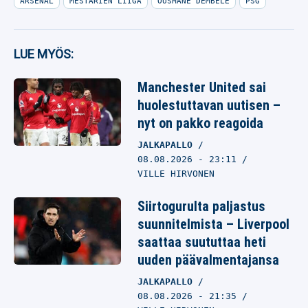
ARSENAL
MESTARIEN LIIGA
OUSMANE DEMBELE
PSG
LUE MYÖS:
Manchester United sai
huolestuttavan uutisen –
nyt on pakko reagoida
JALKAPALLO
08.08.2026
- 23:11
VILLE HIRVONEN
Siirtogurulta paljastus
suunnitelmista – Liverpool
saattaa suututtaa heti
uuden päävalmentajansa
JALKAPALLO
08.08.2026
- 21:35