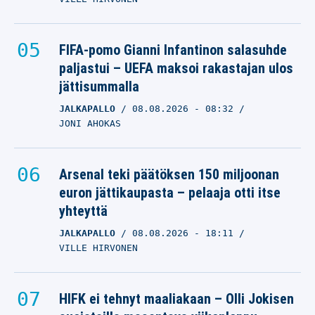
FIFA-pomo Gianni Infantinon salasuhde
paljastui – UEFA maksoi rakastajan ulos
jättisummalla
JALKAPALLO
08.08.2026
- 08:32
JONI AHOKAS
Arsenal teki päätöksen 150 miljoonan
euron jättikaupasta – pelaaja otti itse
yhteyttä
JALKAPALLO
08.08.2026
- 18:11
VILLE HIRVONEN
HIFK ei tehnyt maaliakaan – Olli Jokisen