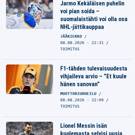
Jarmo Kekäläisen puhelin
voi pian soida –
suomalaistähti voi olla osa
NHL-jättikauppaa
JÄÄKIEKKO
08.08.2026 - 22:31
TOIMITUS
F1-tähden tulevaisuudesta
vihjaileva arvio – ”Et kuule
hänen sanovan”
MOOTTORIURHEILU
08.08.2026 - 22:09
TOIMITUS
Lionel Messin isän
kuolemasta selvisi uusia