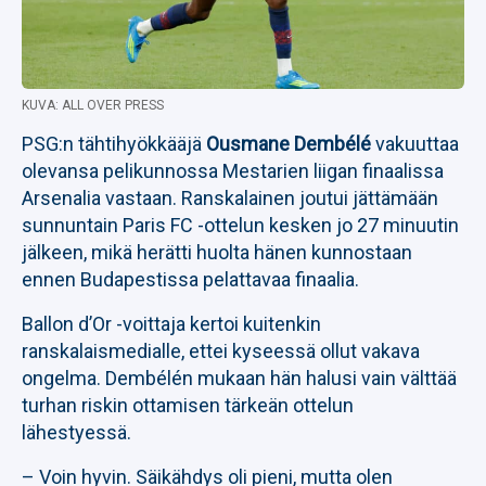
KUVA: ALL OVER PRESS
PSG:n tähtihyökkääjä
Ousmane Dembélé
vakuuttaa
olevansa pelikunnossa Mestarien liigan finaalissa
Arsenalia vastaan. Ranskalainen joutui jättämään
sunnuntain Paris FC -ottelun kesken jo 27 minuutin
jälkeen, mikä herätti huolta hänen kunnostaan
ennen Budapestissa pelattavaa finaalia.
Ballon d’Or -voittaja kertoi kuitenkin
ranskalaismedialle, ettei kyseessä ollut vakava
ongelma. Dembélén mukaan hän halusi vain välttää
turhan riskin ottamisen tärkeän ottelun
lähestyessä.
– Voin hyvin. Säikähdys oli pieni, mutta olen