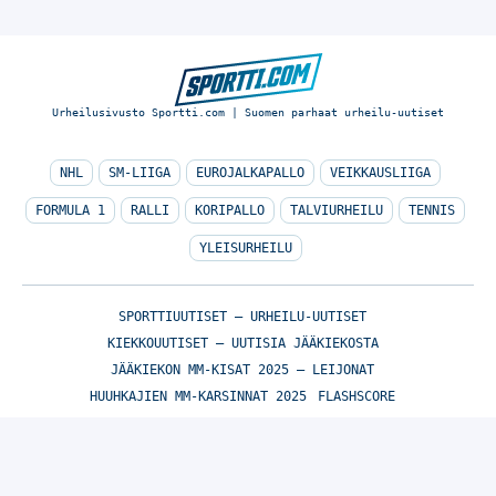
Urheilusivusto Sportti.com | Suomen parhaat urheilu-uutiset
NHL
SM-LIIGA
EUROJALKAPALLO
VEIKKAUSLIIGA
FORMULA 1
RALLI
KORIPALLO
TALVIURHEILU
TENNIS
YLEISURHEILU
SPORTTIUUTISET – URHEILU-UUTISET
KIEKKOUUTISET – UUTISIA JÄÄKIEKOSTA
JÄÄKIEKON MM-KISAT 2025 – LEIJONAT
HUUHKAJIEN MM-KARSINNAT 2025
FLASHSCORE
© Sportti.com | Suomen parhaat urheilu-uutiset 2026
TIETOA MEISTÄ
/
🇬🇧 SPORTIVO NETWORK
/
KÄYTTÖEHDOT