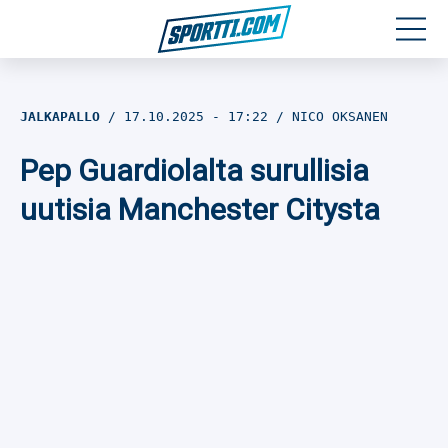
Moottoriurheilu
JALKAPALLO
17.10.2025
- 17:22
NICO OKSANEN
Jääkiekko
Pep Guardiolalta surullisia
Jalkapallo
uutisia Manchester Citysta
Yleisurheilu
Talviurheilu
Muu urheilu
SPORTIVO TV