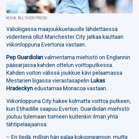
KUVA: ALL OVER PRESS
Valioliigassa maajoukkuetauolle lähdettäessä
viidentenä ollut Manchester City jatkaa kauttaan
viikonloppuna Evertonia vastaan.
Pep Guardiolan
valmentama miehistö on Englannin
pääsarjassa kahden ottelun voittoputkessa.
Kahden voiton välissä joukkue kävi pelaamassa
Mestarien liigassa vierastasapelin
Lukas
Hradeckyn
edustamaa Monacoa vastaan.
Viikonloppuna City hakee kolmatta voittoa putkeen,
kun Etihadille saapuu Everton. Guardiolan miehistö
joutuu tulemaan toimeen kuitenkin ilman yhtä
tähtipelaajaansa.
– En tiedä, milloin hän palaa kokoonpanoon, mutta