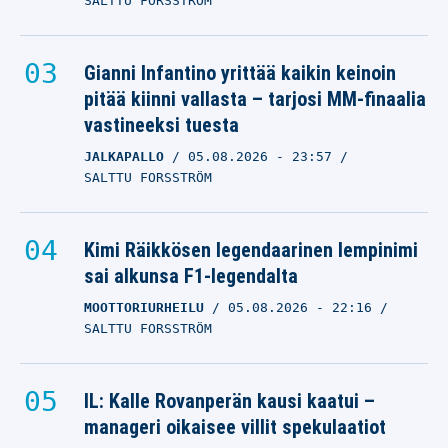
SALTTU FORSSTRÖM
Gianni Infantino yrittää kaikin keinoin
pitää kiinni vallasta – tarjosi MM-finaalia
vastineeksi tuesta
JALKAPALLO
05.08.2026
- 23:57
SALTTU FORSSTRÖM
Kimi Räikkösen legendaarinen lempinimi
sai alkunsa F1-legendalta
MOOTTORIURHEILU
05.08.2026
- 22:16
SALTTU FORSSTRÖM
IL: Kalle Rovanperän kausi kaatui –
manageri oikaisee villit spekulaatiot