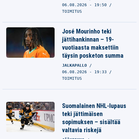
06.08.2026 - 19:50
TOIMITUS
José Mourinho teki
jättihankinnan – 19-
vuotiaasta maksettiin
täysin posketon summa
JALKAPALLO
06.08.2026 - 19:33
TOIMITUS
Suomalainen NHL-lupaus
teki jättimäisen
sopimuksen – sisältää
valtavia riskejä