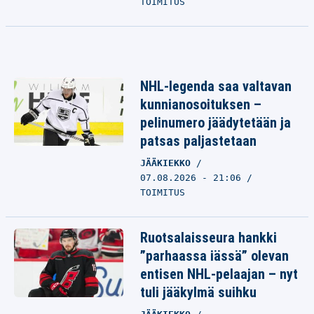
TOIMITUS
NHL-legenda saa valtavan
kunnianosoituksen –
pelinumero jäädytetään ja
patsas paljastetaan
JÄÄKIEKKO
07.08.2026 - 21:06
TOIMITUS
Ruotsalaisseura hankki
”parhaassa iässä” olevan
entisen NHL-pelaajan – nyt
tuli jääkylmä suihku