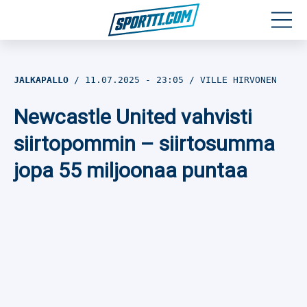
Moottoriurheilu
JALKAPALLO
11.07.2025
- 23:05
VILLE HIRVONEN
Jääkiekko
Newcastle United vahvisti
Jalkapallo
siirtopommin – siirtosumma
jopa 55 miljoonaa puntaa
Yleisurheilu
Talviurheilu
Muu urheilu
SPORTIVO TV