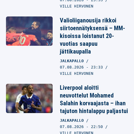
VILLE HIRVONEN
Valioliiganousija rikkoi
siirtoennätyksensä – MM-
kisoissa loistanut 20-
vuotias saapuu
jättikaupalla
JALKAPALLO
07.08.2026
- 23:33
VILLE HIRVONEN
Liverpool aloitti
neuvottelut Mohamed
Salahin korvaajasta – ihan
tajuton hintalappu paljastui
JALKAPALLO
07.08.2026
- 22:50
VILLE HIRVONEN