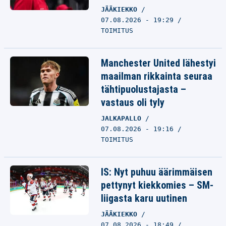
JÄÄKIEKKO
07.08.2026 - 19:29
TOIMITUS
Manchester United lähestyi
maailman rikkainta seuraa
tähtipuolustajasta –
vastaus oli tyly
JALKAPALLO
07.08.2026 - 19:16
TOIMITUS
IS: Nyt puhuu äärimmäisen
pettynyt kiekkomies – SM-
liigasta karu uutinen
JÄÄKIEKKO
07.08.2026 - 18:49