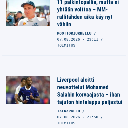
11 palkintopallia, mutta ei
yhtään voittoa – MM-
rallitähden aika käy nyt
vähiin
MOOTTORIURHEILU
07.08.2026 - 23:11
TOIMITUS
Liverpool aloitti
neuvottelut Mohamed
Salahin korvaajasta – ihan
tajuton hintalappu paljastui
JALKAPALLO
07.08.2026 - 22:50
TOIMITUS