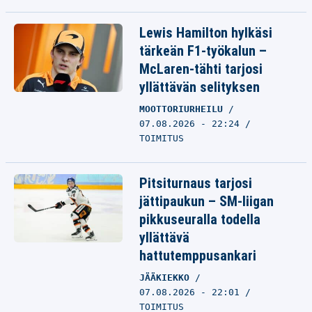
Lewis Hamilton hylkäsi
tärkeän F1-työkalun –
McLaren-tähti tarjosi
yllättävän selityksen
MOOTTORIURHEILU
07.08.2026 - 22:24
TOIMITUS
Pitsiturnaus tarjosi
jättipaukun – SM-liigan
pikkuseuralla todella
yllättävä
hattutemppusankari
JÄÄKIEKKO
07.08.2026 - 22:01
TOIMITUS