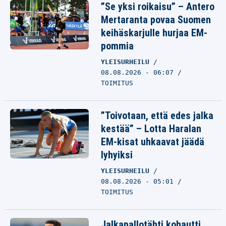
”Se yksi roikaisu” – Antero
Mertaranta povaa Suomen
keihäskarjulle hurjaa EM-
pommia
YLEISURHEILU
08.08.2026 - 06:07
TOIMITUS
”Toivotaan, että edes jalka
kestää” – Lotta Haralan
EM-kisat uhkaavat jäädä
lyhyiksi
YLEISURHEILU
08.08.2026 - 05:01
TOIMITUS
Jalkapallotähti kohautti