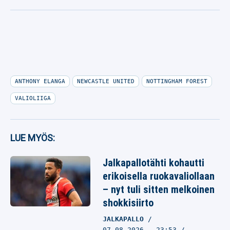
ANTHONY ELANGA
NEWCASTLE UNITED
NOTTINGHAM FOREST
VALIOLIIGA
LUE MYÖS:
Jalkapallotähti kohautti
erikoisella ruokavaliollaan
– nyt tuli sitten melkoinen
shokkisiirto
JALKAPALLO
07.08.2026
- 23:53