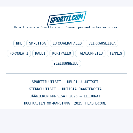
Urheilusivusto Sportti.com | Suomen parhaat urheilu-uutiset
NHL
SM-LIIGA
EUROJALKAPALLO
VEIKKAUSLIIGA
FORMULA 1
RALLI
KORIPALLO
TALVIURHEILU
TENNIS
YLEISURHEILU
SPORTTIUUTISET – URHEILU-UUTISET
KIEKKOUUTISET – UUTISIA JÄÄKIEKOSTA
JÄÄKIEKON MM-KISAT 2025 – LEIJONAT
HUUHKAJIEN MM-KARSINNAT 2025
FLASHSCORE
© Sportti.com | Suomen parhaat urheilu-uutiset 2026
TIETOA MEISTÄ
/
🇬🇧 SPORTIVO NETWORK
/
KÄYTTÖEHDOT