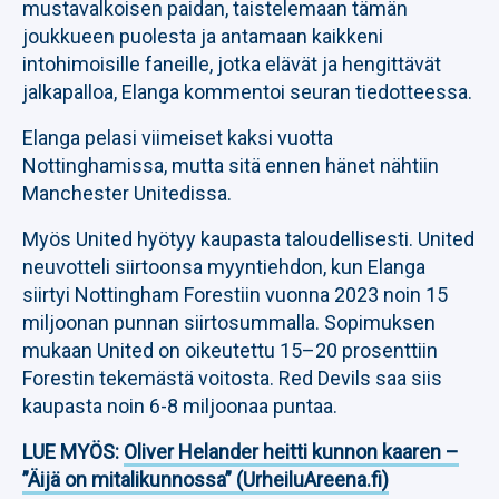
mustavalkoisen paidan, taistelemaan tämän
joukkueen puolesta ja antamaan kaikkeni
intohimoisille faneille, jotka elävät ja hengittävät
jalkapalloa, Elanga kommentoi seuran tiedotteessa.
Elanga pelasi viimeiset kaksi vuotta
Nottinghamissa, mutta sitä ennen hänet nähtiin
Manchester Unitedissa.
Myös United hyötyy kaupasta taloudellisesti. United
neuvotteli siirtoonsa myyntiehdon, kun Elanga
siirtyi Nottingham Forestiin vuonna 2023 noin 15
miljoonan punnan siirtosummalla. Sopimuksen
mukaan United on oikeutettu 15–20 prosenttiin
Forestin tekemästä voitosta. Red Devils saa siis
kaupasta noin 6-8 miljoonaa puntaa.
LUE MYÖS:
Oliver Helander heitti kunnon kaaren –
”Äijä on mitalikunnossa” (UrheiluAreena.fi)