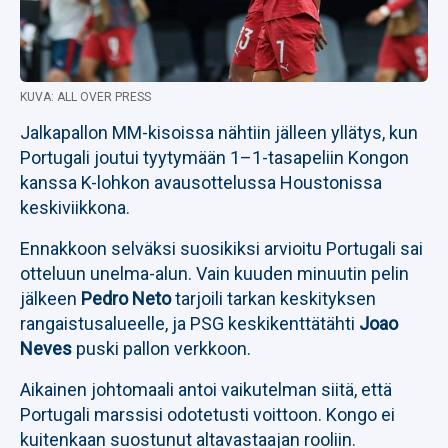
KUVA: ALL OVER PRESS
Jalkapallon MM-kisoissa nähtiin jälleen yllätys, kun
Portugali joutui tyytymään 1–1-tasapeliin Kongon
kanssa K-lohkon avausottelussa Houstonissa
keskiviikkona.
Ennakkoon selväksi suosikiksi arvioitu Portugali sai
otteluun unelma-alun. Vain kuuden minuutin pelin
jälkeen
Pedro Neto
tarjoili tarkan keskityksen
rangaistusalueelle, ja PSG keskikenttätähti
Joao
Neves
puski pallon verkkoon.
Aikainen johtomaali antoi vaikutelman siitä, että
Portugali marssisi odotetusti voittoon. Kongo ei
kuitenkaan suostunut altavastaajan rooliin.