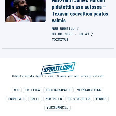
NBA-tähti James Harden
pidätettiin ase autossa –
Texasin osavaltion päätös
valmis
MUU URHEILU
09.08.2026 - 10:43
TOIMITUS
Urheilusivusto Sportti.com | Suomen parhaat urheilu-uutiset
NHL
SM-LIIGA
EUROJALKAPALLO
VEIKKAUSLIIGA
FORMULA 1
RALLI
KORIPALLO
TALVIURHEILU
TENNIS
YLEISURHEILU