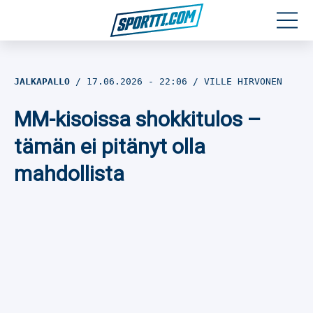
Moottoriurheilu
JALKAPALLO
17.06.2026
- 22:06
VILLE HIRVONEN
Jääkiekko
MM-kisoissa shokkitulos –
Jalkapallo
tämän ei pitänyt olla
mahdollista
Yleisurheilu
Talviurheilu
Muu urheilu
SPORTIVO TV