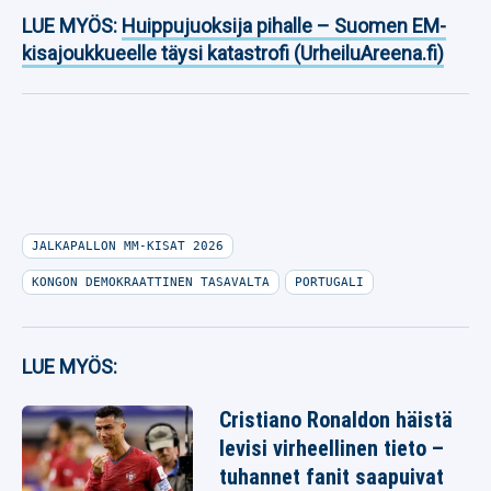
LUE MYÖS:
Huippujuoksija pihalle – Suomen EM-
kisajoukkueelle täysi katastrofi (UrheiluAreena.fi)
JALKAPALLON MM-KISAT 2026
KONGON DEMOKRAATTINEN TASAVALTA
PORTUGALI
LUE MYÖS:
Cristiano Ronaldon häistä
levisi virheellinen tieto –
tuhannet fanit saapuivat