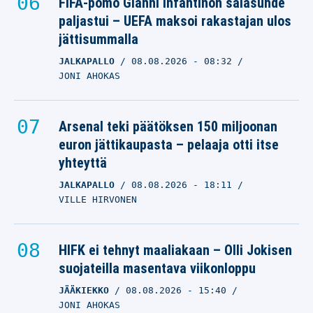
FIFA-pomo Gianni Infantinon salasuhde
paljastui – UEFA maksoi rakastajan ulos
jättisummalla
JALKAPALLO
08.08.2026
- 08:32
JONI AHOKAS
Arsenal teki päätöksen 150 miljoonan
euron jättikaupasta – pelaaja otti itse
yhteyttä
JALKAPALLO
08.08.2026
- 18:11
VILLE HIRVONEN
HIFK ei tehnyt maaliakaan – Olli Jokisen
suojateilla masentava viikonloppu
JÄÄKIEKKO
08.08.2026
- 15:40
JONI AHOKAS