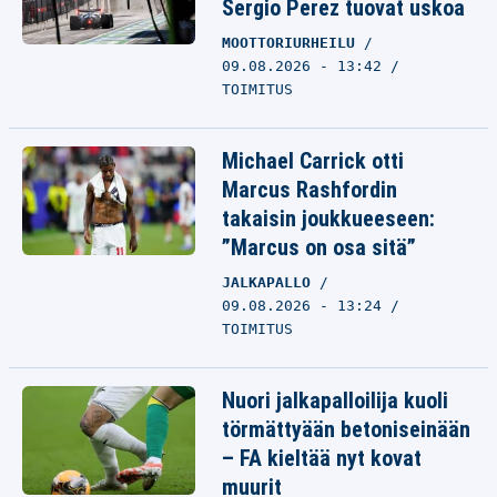
Sergio Perez tuovat uskoa
MOOTTORIURHEILU
09.08.2026 - 13:42
TOIMITUS
Michael Carrick otti
Marcus Rashfordin
takaisin joukkueeseen:
”Marcus on osa sitä”
JALKAPALLO
09.08.2026 - 13:24
TOIMITUS
Nuori jalkapalloilija kuoli
törmättyään betoniseinään
– FA kieltää nyt kovat
muurit