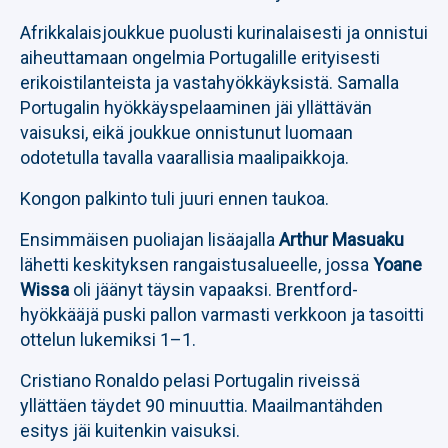
Afrikkalaisjoukkue puolusti kurinalaisesti ja onnistui
aiheuttamaan ongelmia Portugalille erityisesti
erikoistilanteista ja vastahyökkäyksistä. Samalla
Portugalin hyökkäyspelaaminen jäi yllättävän
vaisuksi, eikä joukkue onnistunut luomaan
odotetulla tavalla vaarallisia maalipaikkoja.
Kongon palkinto tuli juuri ennen taukoa.
Ensimmäisen puoliajan lisäajalla
Arthur Masuaku
lähetti keskityksen rangaistusalueelle, jossa
Yoane
Wissa
oli jäänyt täysin vapaaksi. Brentford-
hyökkääjä puski pallon varmasti verkkoon ja tasoitti
ottelun lukemiksi 1–1.
Cristiano Ronaldo pelasi Portugalin riveissä
yllättäen täydet 90 minuuttia. Maailmantähden
esitys jäi kuitenkin vaisuksi.