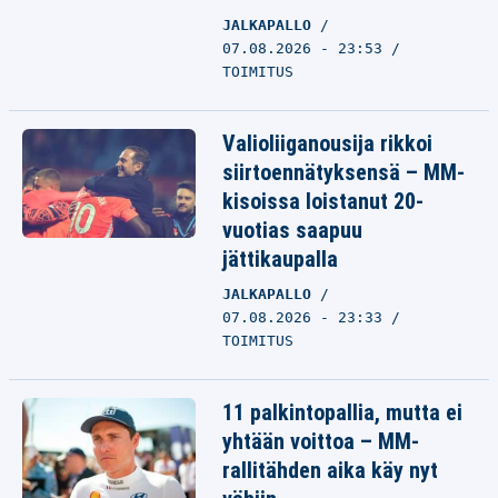
JALKAPALLO
07.08.2026 - 23:53
TOIMITUS
Valioliiganousija rikkoi
siirtoennätyksensä – MM-
kisoissa loistanut 20-
vuotias saapuu
jättikaupalla
JALKAPALLO
07.08.2026 - 23:33
TOIMITUS
11 palkintopallia, mutta ei
yhtään voittoa – MM-
rallitähden aika käy nyt