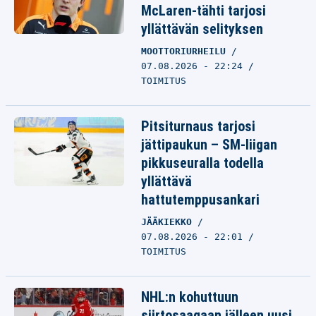
McLaren-tähti tarjosi
yllättävän selityksen
MOOTTORIURHEILU
07.08.2026 - 22:24
TOIMITUS
Pitsiturnaus tarjosi
jättipaukun – SM-liigan
pikkuseuralla todella
yllättävä
hattutemppusankari
JÄÄKIEKKO
07.08.2026 - 22:01
TOIMITUS
NHL:n kohuttuun
siirtosaagaan jälleen uusi