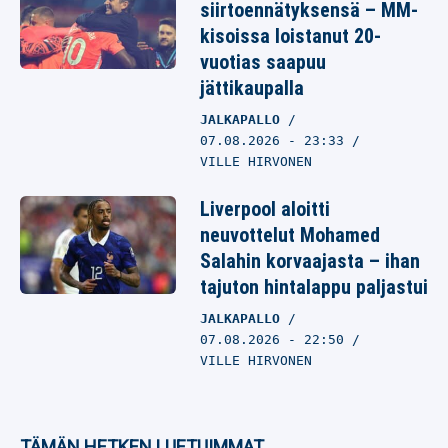
siirtoennätyksensä – MM-
kisoissa loistanut 20-
vuotias saapuu
jättikaupalla
JALKAPALLO
07.08.2026
- 23:33
VILLE HIRVONEN
Liverpool aloitti
neuvottelut Mohamed
Salahin korvaajasta – ihan
tajuton hintalappu paljastui
JALKAPALLO
07.08.2026
- 22:50
VILLE HIRVONEN
TÄMÄN HETKEN LUETUIMMAT