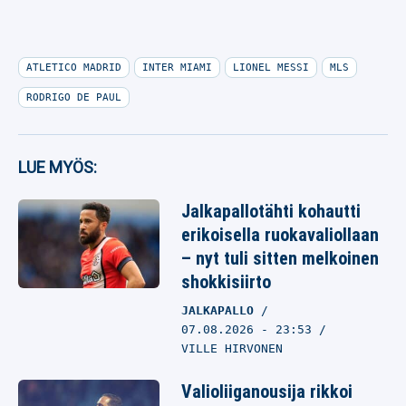
ATLETICO MADRID
INTER MIAMI
LIONEL MESSI
MLS
RODRIGO DE PAUL
LUE MYÖS:
Jalkapallotähti kohautti
erikoisella ruokavaliollaan
– nyt tuli sitten melkoinen
shokkisiirto
JALKAPALLO
07.08.2026
- 23:53
VILLE HIRVONEN
Valioliiganousija rikkoi