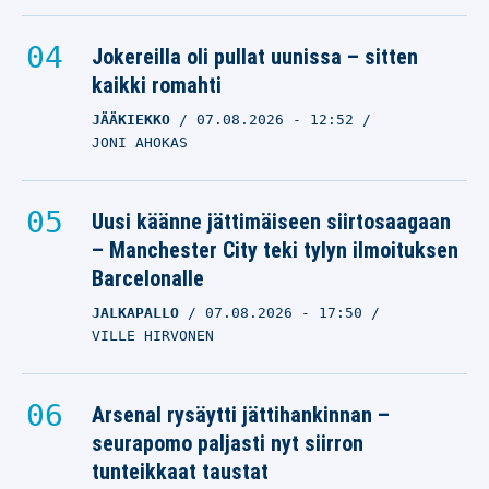
Jokereilla oli pullat uunissa – sitten
kaikki romahti
JÄÄKIEKKO
07.08.2026
- 12:52
JONI AHOKAS
Uusi käänne jättimäiseen siirtosaagaan
– Manchester City teki tylyn ilmoituksen
Barcelonalle
JALKAPALLO
07.08.2026
- 17:50
VILLE HIRVONEN
Arsenal rysäytti jättihankinnan –
seurapomo paljasti nyt siirron
tunteikkaat taustat