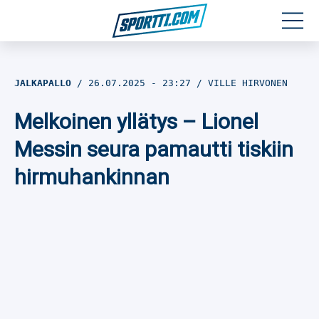
Moottoriurheilu
JALKAPALLO
26.07.2025
- 23:27
VILLE HIRVONEN
Jääkiekko
Melkoinen yllätys – Lionel
Jalkapallo
Messin seura pamautti tiskiin
hirmuhankinnan
Yleisurheilu
Talviurheilu
Muu urheilu
SPORTIVO TV