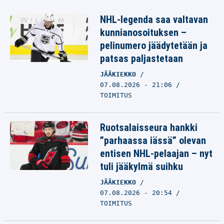
NHL-legenda saa valtavan
kunnianosoituksen –
pelinumero jäädytetään ja
patsas paljastetaan
JÄÄKIEKKO
07.08.2026 - 21:06
TOIMITUS
Ruotsalaisseura hankki
”parhaassa iässä” olevan
entisen NHL-pelaajan – nyt
tuli jääkylmä suihku
JÄÄKIEKKO
07.08.2026 - 20:54
TOIMITUS