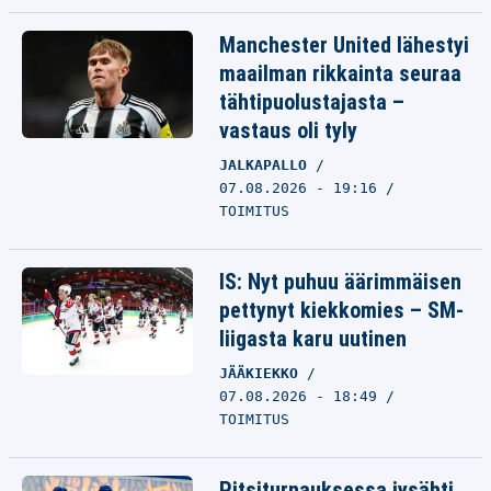
Manchester United lähestyi
maailman rikkainta seuraa
tähtipuolustajasta –
vastaus oli tyly
JALKAPALLO
07.08.2026 - 19:16
TOIMITUS
IS: Nyt puhuu äärimmäisen
pettynyt kiekkomies – SM-
liigasta karu uutinen
JÄÄKIEKKO
07.08.2026 - 18:49
TOIMITUS
Pitsiturnauksessa jysähti