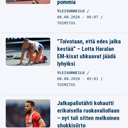
pommia
YLEISURHEILU
08.08.2026 - 06:07
TOIMITUS
”Toivotaan, että edes jalka
kestää” – Lotta Haralan
EM-kisat uhkaavat jäädä
lyhyiksi
YLEISURHEILU
08.08.2026 - 05:01
TOIMITUS
Jalkapallotähti kohautti
erikoisella ruokavaliollaan
– nyt tuli sitten melkoinen
shokkisiirto