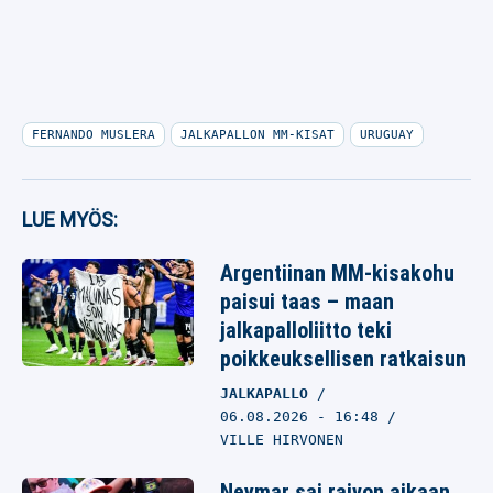
FERNANDO MUSLERA
JALKAPALLON MM-KISAT
URUGUAY
LUE MYÖS:
Argentiinan MM-kisakohu
paisui taas – maan
jalkapalloliitto teki
poikkeuksellisen ratkaisun
JALKAPALLO
06.08.2026
- 16:48
VILLE HIRVONEN
Neymar sai raivon aikaan