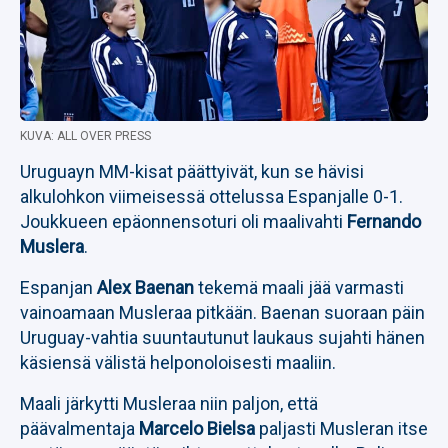
KUVA: ALL OVER PRESS
Uruguayn MM-kisat päättyivät, kun se hävisi
alkulohkon viimeisessä ottelussa Espanjalle 0-1.
Joukkueen epäonnensoturi oli maalivahti
Fernando
Muslera
.
Espanjan
Alex Baenan
tekemä maali jää varmasti
vainoamaan Musleraa pitkään. Baenan suoraan päin
Uruguay-vahtia suuntautunut laukaus sujahti hänen
käsiensä välistä helponoloisesti maaliin.
Maali järkytti Musleraa niin paljon, että
päävalmentaja
Marcelo Bielsa
paljasti Musleran itse