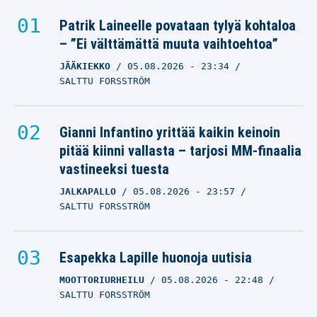
Patrik Laineelle povataan tylyä kohtaloa
– ”Ei välttämättä muuta vaihtoehtoa”
JÄÄKIEKKO
05.08.2026
- 23:34
SALTTU FORSSTRÖM
Gianni Infantino yrittää kaikin keinoin
pitää kiinni vallasta – tarjosi MM-finaalia
vastineeksi tuesta
JALKAPALLO
05.08.2026
- 23:57
SALTTU FORSSTRÖM
Esapekka Lapille huonoja uutisia
MOOTTORIURHEILU
05.08.2026
- 22:48
SALTTU FORSSTRÖM