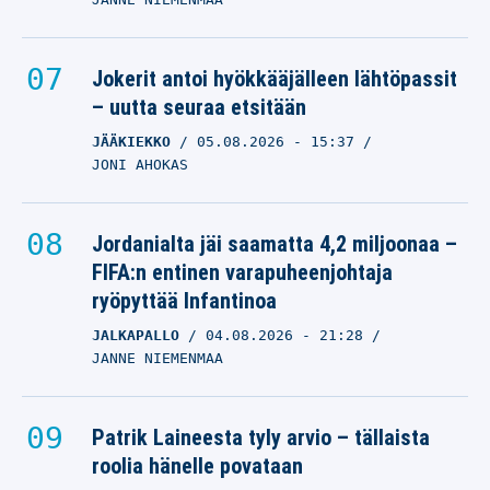
Jokerit antoi hyökkääjälleen lähtöpassit
– uutta seuraa etsitään
JÄÄKIEKKO
05.08.2026
- 15:37
JONI AHOKAS
Jordanialta jäi saamatta 4,2 miljoonaa –
FIFA:n entinen varapuheenjohtaja
ryöpyttää Infantinoa
JALKAPALLO
04.08.2026
- 21:28
JANNE NIEMENMAA
Patrik Laineesta tyly arvio – tällaista
roolia hänelle povataan