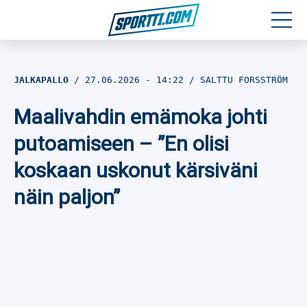
Moottoriurheilu
JALKAPALLO
27.06.2026
- 14:22
SALTTU FORSSTRÖM
Jääkiekko
Maalivahdin emämoka johti
Jalkapallo
putoamiseen – ”En olisi
koskaan uskonut kärsiväni
Yleisurheilu
näin paljon”
Talviurheilu
Muu urheilu
SPORTIVO TV