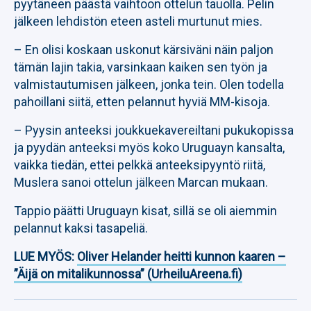
pyytäneen päästä vaihtoon ottelun tauolla. Pelin
jälkeen lehdistön eteen asteli murtunut mies.
– En olisi koskaan uskonut kärsiväni näin paljon
tämän lajin takia, varsinkaan kaiken sen työn ja
valmistautumisen jälkeen, jonka tein. Olen todella
pahoillani siitä, etten pelannut hyviä MM-kisoja.
– Pyysin anteeksi joukkuekavereiltani pukukopissa
ja pyydän anteeksi myös koko Uruguayn kansalta,
vaikka tiedän, ettei pelkkä anteeksipyyntö riitä,
Muslera sanoi ottelun jälkeen Marcan mukaan.
Tappio päätti Uruguayn kisat, sillä se oli aiemmin
pelannut kaksi tasapeliä.
LUE MYÖS:
Oliver Helander heitti kunnon kaaren –
”Äijä on mitalikunnossa” (UrheiluAreena.fi)