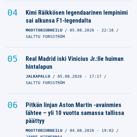
Kimi Räikkösen legendaarinen lempinimi
sai alkunsa F1-legendalta
MOOTTORIURHEILU
05.08.2026
- 22:16
SALTTU FORSSTRÖM
Real Madrid iski Vinicius Jr.:lle huiman
hintalapun
JALKAPALLO
05.08.2026
- 17:17
SALTTU FORSSTRÖM
Pitkän linjan Aston Martin -avainmies
lähtee – yli 10 vuotta samassa tallissa
päättyy
MOOTTORIURHEILU
04.08.2026
- 19:02
JANNE NIEMENMAA