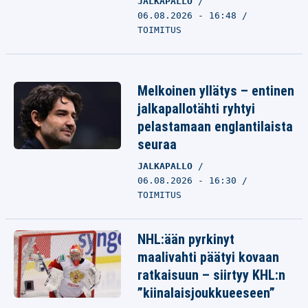
JALKAPALLO
06.08.2026 - 16:48
TOIMITUS
Melkoinen yllätys – entinen
jalkapallotähti ryhtyi
pelastamaan englantilaista
seuraa
JALKAPALLO
06.08.2026 - 16:30
TOIMITUS
NHL:ään pyrkinyt
maalivahti päätyi kovaan
ratkaisuun – siirtyy KHL:n
”kiinalaisjoukkueeseen”