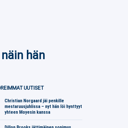
 näin hän
REIMMAT UUTISET
Christian Norgaard jäi penkille
mestaruusjuhlissa – nyt hän löi hynttyyt
yhteen Moyesin kanssa
Jalkapallo
06.08.2026
Toimitus
Dillon Brooks jättimäinen sopimus