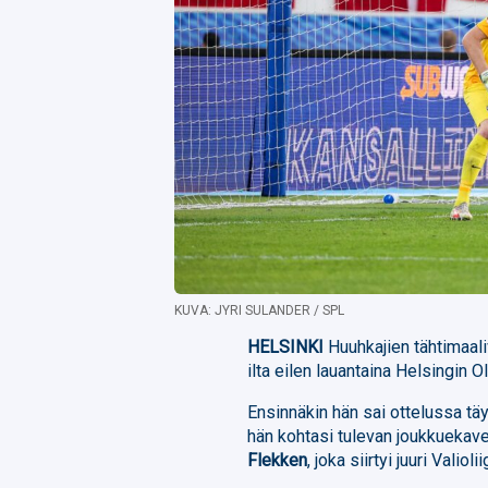
KUVA: JYRI SULANDER / SPL
HELSINKI
Huuhkajien tähtimaali
ilta eilen lauantaina Helsingin O
Ensinnäkin hän sai ottelussa tä
hän kohtasi tulevan joukkuekave
Flekken
, joka siirtyi juuri Vali