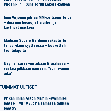
Phoenixiin – Suns torjui Lakers-kaupan
Muu urheilu
06.08.2026
Toimitus
Enni Virjonen johtaa MM-seitsenottelua
– ilma niin huono, että urheilijat
käyttivät maskeja
Yleisurheilu
06.08.2026
Toimitus
Madison Square Gardenin rakastettu
tanssi-ikoni syytteessä – kosketteli
työntekijöitä
Jääkiekko
06.08.2026
Toimitus
Neymar sai raivon aikaan Brasiliassa –
vastasi pilkkaan nauraen: ”Voi hyvänen
aika”
Jalkapallo
06.08.2026
Toimitus
TUIMMAT UUTISET
Pitkän linjan Aston Martin -avainmies
lähtee – yli 10 vuotta samassa tallissa
päättyy