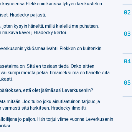
een käyneensä Flekkenin kanssa lyhyen keskustelun.
et, Hradecky paljasti.
 joten kysyin häneltä, millä kielellä me puhutaan,
n mukava kaveri, Hradecky kertoi.
Leverkusenin ykkösmaalivahti. Flekken on kuitenkin
asetelma on. Sitä en tosiaan tiedä. Onko sitten
vai kumpi meistä pelaa. Ilmaiseksi mä en hänelle sitä
ukasti.
opäätöksen, että olet jäämässä Leverkuseniin?
vata mitään. Jos tulee joku ainutlaatuinen tarjous ja
varmasti sitä harkitsen, Hradecky ilmoitti.
loilijana jo paljon. Hän torjui viime vuonna Leverkusenin
riksi.