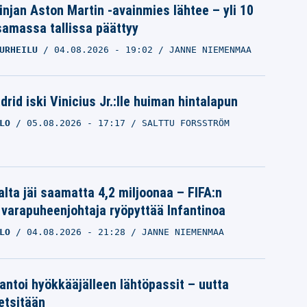
linjan Aston Martin -avainmies lähtee – yli 10
samassa tallissa päättyy
URHEILU
04.08.2026
- 19:02
JANNE NIEMENMAA
rid iski Vinicius Jr.:lle huiman hintalapun
LO
05.08.2026
- 17:17
SALTTU FORSSTRÖM
alta jäi saamatta 4,2 miljoonaa – FIFA:n
 varapuheenjohtaja ryöpyttää Infantinoa
LO
04.08.2026
- 21:28
JANNE NIEMENMAA
 antoi hyökkääjälleen lähtöpassit – uutta
etsitään