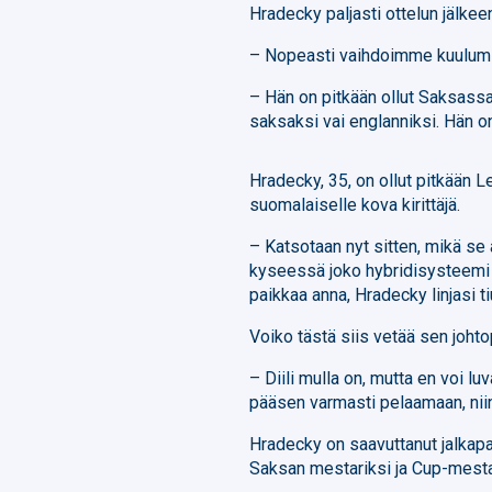
Hradecky paljasti ottelun jälk
– Nopeasti vaihdoimme kuulumis
– Hän on pitkään ollut Saksassa,
saksaksi vai englanniksi. Hän o
Hradecky, 35, on ollut pitkään 
suomalaiselle kova kirittäjä.
– Katsotaan nyt sitten, mikä se 
kyseessä joko hybridisysteemi 
paikkaa anna, Hradecky linjasi ti
Voiko tästä siis vetää sen joht
– Diili mulla on, mutta en voi lu
pääsen varmasti pelaamaan, niin 
Hradecky on saavuttanut jalkapal
Saksan mestariksi ja Cup-mesta