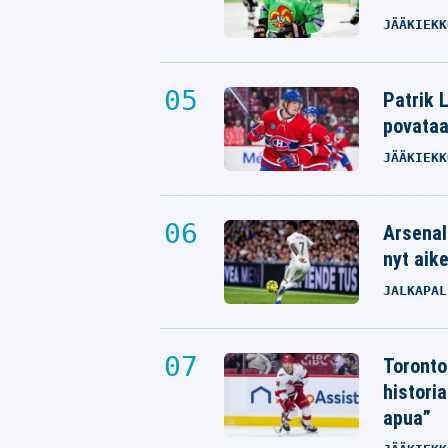
JÄÄKIEKK
Patrik L
povata
JÄÄKIEKK
Arsenal
nyt aik
JALKAPAL
Toronto
histori
apua”