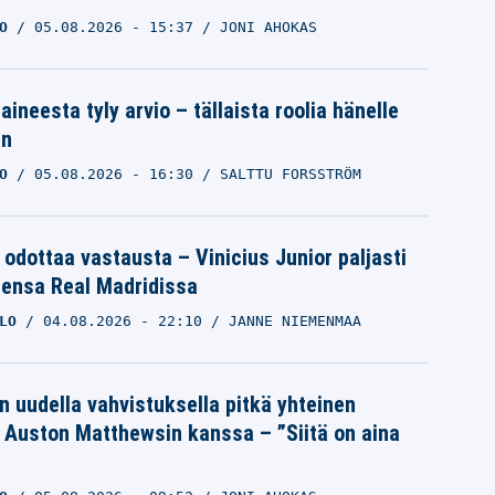
O
05.08.2026
- 15:37
JONI AHOKAS
aineesta tyly arvio – tällaista roolia hänelle
an
O
05.08.2026
- 16:30
SALTTU FORSSTRÖM
 odottaa vastausta – Vinicius Junior paljasti
eensa Real Madridissa
LO
04.08.2026
- 22:10
JANNE NIEMENMAA
n uudella vahvistuksella pitkä yhteinen
a Auston Matthewsin kanssa – ”Siitä on aina