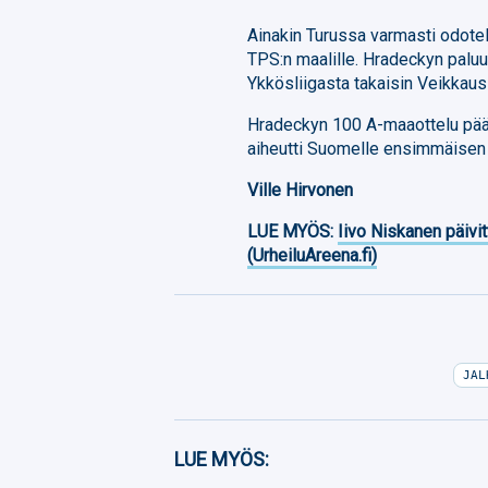
Ainakin Turussa varmasti odotell
TPS:n maalille. Hradeckyn paluu
Ykkösliigasta takaisin Veikkausl
Hradeckyn 100 A-maaottelu päätt
aiheutti Suomelle ensimmäisen
Ville Hirvonen
LUE MYÖS:
Iivo Niskanen päivit
(UrheiluAreena.fi)
JAL
Facebook
LUE MYÖS:
Twitter