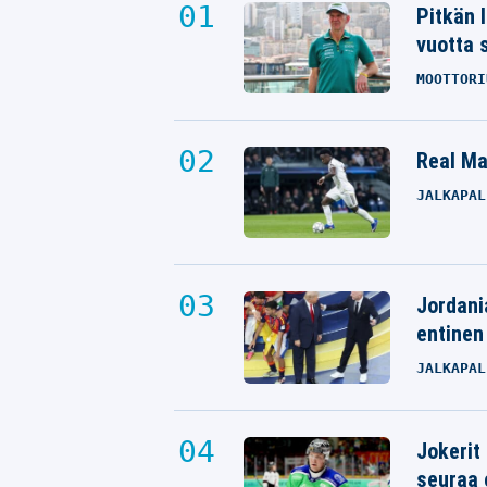
Pitkän 
vuotta 
MOOTTORI
Real Mad
JALKAPAL
Jordani
entinen
JALKAPAL
Jokerit
seuraa 