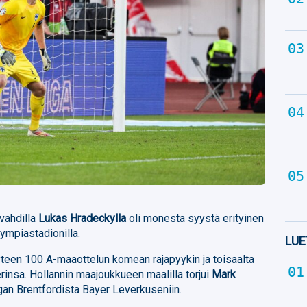
vahdilla
Lukas Hradeckylla
oli monesta syystä erityinen
lympiastadionilla.
LUE
yteen 100 A-maaottelun komean rajapyykin ja toisaalta
rinsa. Hollannin maajoukkueen maalilla torjui
Mark
oliigan Brentfordista Bayer Leverkuseniin.