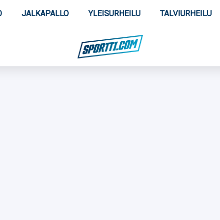
O
JALKAPALLO
YLEISURHEILU
TALVIURHEILU