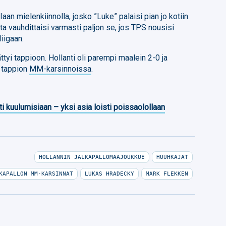
aan mielenkiinnolla, josko ”Luke” palaisi pian jo kotiin
ta vauhdittaisi varmasti paljon se, jos TPS nousisi
iigaan.
yi tappioon. Hollanti oli parempi maalein 2-0 ja
 tappion
MM-karsinnoissa
.
ti kuulumisiaan – yksi asia loisti poissaolollaan
HOLLANNIN JALKAPALLOMAAJOUKKUE
HUUHKAJAT
KAPALLON MM-KARSINNAT
LUKAS HRADECKY
MARK FLEKKEN