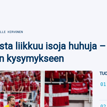
LLE HIRVONEN
ta liikkuu isoja huhuja –
n kysymykseen
TUO