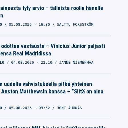
aineesta tyly arvio – tällaista roolia hänelle
an
O
05.08.2026
- 16:30
SALTTU FORSSTRÖM
 odottaa vastausta – Vinicius Junior paljasti
eensa Real Madridissa
LO
04.08.2026
- 22:10
JANNE NIEMENMAA
n uudella vahvistuksella pitkä yhteinen
a Auston Matthewsin kanssa – ”Siitä on aina
O
05.08.2026
- 09:52
JONI AHOKAS