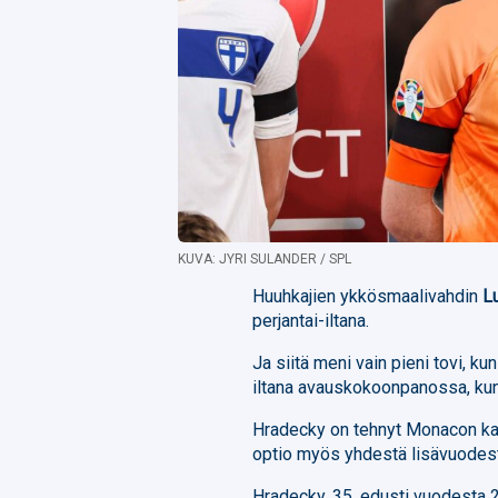
KUVA: JYRI SULANDER / SPL
Huuhkajien ykkösmaalivahdin
L
perjantai-iltana.
Ja siitä meni vain pieni tovi, ku
iltana avauskokoonpanossa, kun
Hradecky on tehnyt Monacon ka
optio myös yhdestä lisävuodes
Hradecky, 35, edusti vuodesta 2