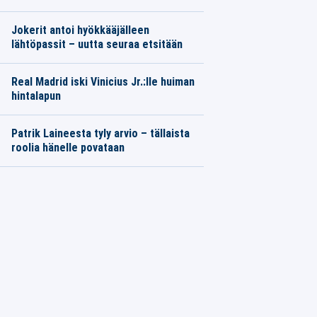
Jokerit antoi hyökkääjälleen
lähtöpassit – uutta seuraa etsitään
Real Madrid iski Vinicius Jr.:lle huiman
hintalapun
Patrik Laineesta tyly arvio – tällaista
roolia hänelle povataan