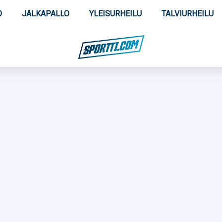
O
JALKAPALLO
YLEISURHEILU
TALVIURHEILU