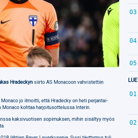
LUE
ukas Hradeckyn
siirto AS Monacoon vahvistettiin
n Monaco jo ilmoitti, että Hradecky on heti perjantai-
 Monaco kohtaa harjoitusottelussa Interin.
nssa kaksivuotisen sopimuksen, mihin sisältyy myös
ta.
018 lähtien Bayer Leverkusenia. Suuri täyttymys tuli