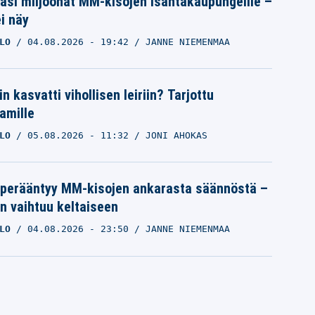
pasi miljoonat MM-kisojen isäntäkaupungeille –
i näy
LO
04.08.2026
- 19:42
JANNE NIEMENMAA
n kasvatti vihollisen leiriin? Tarjottu
amille
LO
05.08.2026
- 11:32
JONI AHOKAS
 perääntyy MM-kisojen ankarasta säännöstä –
n vaihtuu keltaiseen
LO
04.08.2026
- 23:50
JANNE NIEMENMAA