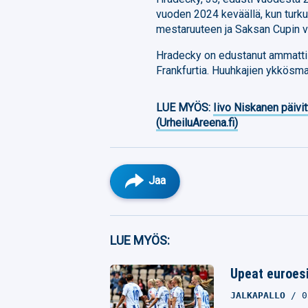
vuoden 2024 keväällä, kun turku
mestaruuteen ja Saksan Cupin v
Hradecky on edustanut ammatti
Frankfurtia. Huuhkajien ykkösmaa
LUE MYÖS:
Iivo Niskanen päivit
(UrheiluAreena.fi)
Jaa
Facebook
LUE MYÖS:
Twitter
Upeat euroesi
Whatsapp
JALKAPALLO
0