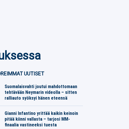
auksessa
REIMMAT UUTISET
Suomalaisvahti joutui mahdottomaan
tehtävään Neymarin videolla – sitten
ralliauto syöksyi hänen eteensä
Jalkapallo
06.08.2026
Toimitus
Gianni Infantino yrittää kaikin keinoin
pitää kiinni vallasta – tarjosi MM-
finaalia vastineeksi tuesta