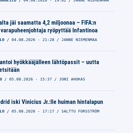
URHEILU
04.08.2026
- 19:02
JANNE NIEMENMAA
alta jäi saamatta 4,2 miljoonaa – FIFA:n
 varapuheenjohtaja ryöpyttää Infantinoa
LO
04.08.2026
- 21:28
JANNE NIEMENMAA
 antoi hyökkääjälleen lähtöpassit – uutta
etsitään
O
05.08.2026
- 15:37
JONI AHOKAS
rid iski Vinicius Jr.:lle huiman hintalapun
LO
05.08.2026
- 17:17
SALTTU FORSSTRÖM