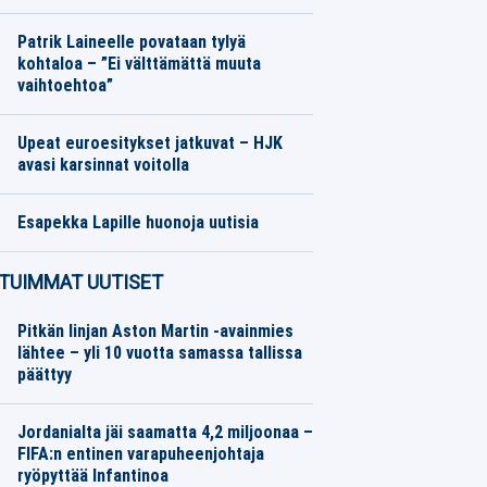
Jalkapallo
05.08.2026
Toimitus
Patrik Laineelle povataan tylyä
kohtaloa – ”Ei välttämättä muuta
vaihtoehtoa”
Jääkiekko
05.08.2026
Toimitus
Upeat euroesitykset jatkuvat – HJK
avasi karsinnat voitolla
Jalkapallo
05.08.2026
Toimitus
Esapekka Lapille huonoja uutisia
Moottoriurheilu
05.08.2026
Toimitus
TUIMMAT UUTISET
Pitkän linjan Aston Martin -avainmies
lähtee – yli 10 vuotta samassa tallissa
päättyy
Jordanialta jäi saamatta 4,2 miljoonaa –
FIFA:n entinen varapuheenjohtaja
ryöpyttää Infantinoa