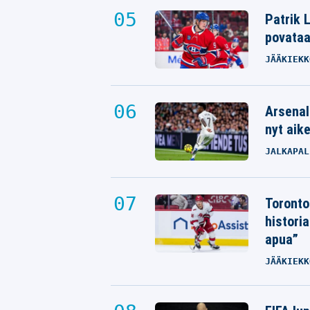
Patrik L
povata
JÄÄKIEKK
Arsenal
nyt aik
JALKAPAL
Toronto
histori
apua”
JÄÄKIEKK