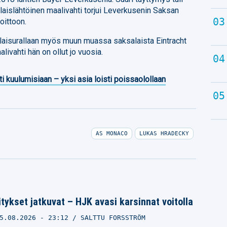
laislähtöinen maalivahti torjui Leverkusenin Saksan
oittoon.
laisurallaan myös muun muassa saksalaista Eintracht
livahti hän on ollut jo vuosia.
ti kuulumisiaan – yksi asia loisti poissaolollaan
AS MONACO
LUKAS HRADECKY
tykset jatkuvat – HJK avasi karsinnat voitolla
5.08.2026
- 23:12
SALTTU FORSSTRÖM