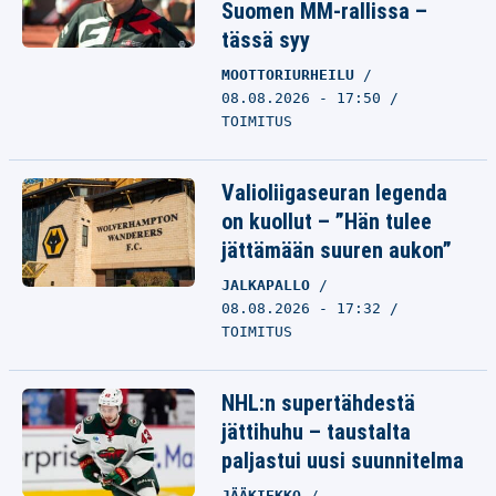
Suomen MM-rallissa –
tässä syy
MOOTTORIURHEILU
08.08.2026 - 17:50
TOIMITUS
Valioliigaseuran legenda
on kuollut – ”Hän tulee
jättämään suuren aukon”
JALKAPALLO
08.08.2026 - 17:32
TOIMITUS
NHL:n supertähdestä
jättihuhu – taustalta
paljastui uusi suunnitelma
JÄÄKIEKKO