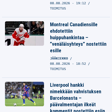
08.08.2026 - 19:12
TOIMITUS
Montreal Canadiensille
ehdotettiin
huippuhankintaa –
”venäläisyhteys” nostettiin
esille
JÄÄKIEKKO
08.08.2026 - 18:52
TOIMITUS
Liverpool hankki
nimekkään vahvistuksen
Barcelonasta –
päävalmentajan ilkeät
kommentit nostettiin esiin