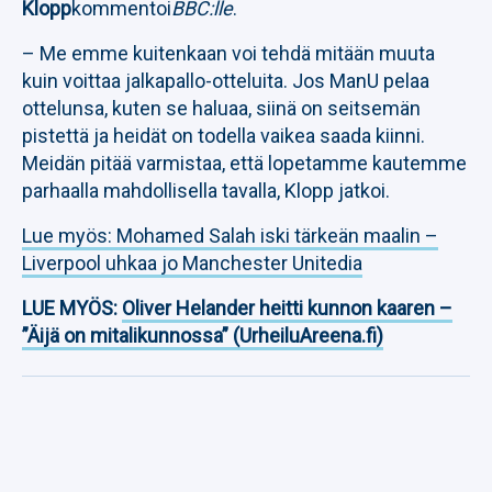
Klopp
kommentoi
BBC:lle
.
– Me emme kuitenkaan voi tehdä mitään muuta
kuin voittaa jalkapallo-otteluita. Jos ManU pelaa
ottelunsa, kuten se haluaa, siinä on seitsemän
pistettä ja heidät on todella vaikea saada kiinni.
Meidän pitää varmistaa, että lopetamme kautemme
parhaalla mahdollisella tavalla, Klopp jatkoi.
Lue myös: Mohamed Salah iski tärkeän maalin –
Liverpool uhkaa jo Manchester Unitedia
LUE MYÖS:
Oliver Helander heitti kunnon kaaren –
”Äijä on mitalikunnossa” (UrheiluAreena.fi)