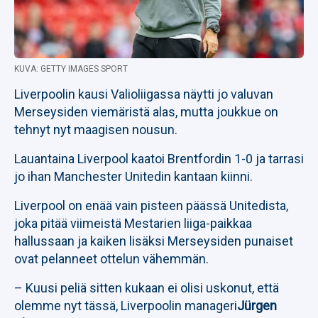
KUVA: GETTY IMAGES SPORT
Liverpoolin kausi Valioliigassa näytti jo valuvan
Merseysiden viemäristä alas, mutta joukkue on
tehnyt nyt maagisen nousun.
Lauantaina Liverpool kaatoi Brentfordin 1-0 ja tarrasi
jo ihan Manchester Unitedin kantaan kiinni.
Liverpool on enää vain pisteen päässä Unitedista,
joka pitää viimeistä Mestarien liiga-paikkaa
hallussaan ja kaiken lisäksi Merseysiden punaiset
ovat pelanneet ottelun vähemmän.
– Kuusi peliä sitten kukaan ei olisi uskonut, että
olemme nyt tässä, Liverpoolin manageri
Jürgen