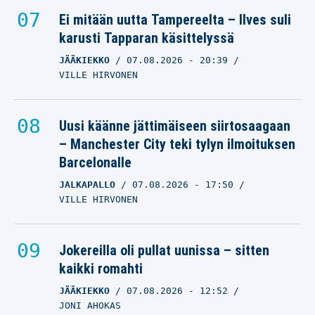
Ei mitään uutta Tampereelta – Ilves suli
karusti Tapparan käsittelyssä
JÄÄKIEKKO
07.08.2026
- 20:39
VILLE HIRVONEN
Uusi käänne jättimäiseen siirtosaagaan
– Manchester City teki tylyn ilmoituksen
Barcelonalle
JALKAPALLO
07.08.2026
- 17:50
VILLE HIRVONEN
Jokereilla oli pullat uunissa – sitten
kaikki romahti
JÄÄKIEKKO
07.08.2026
- 12:52
JONI AHOKAS