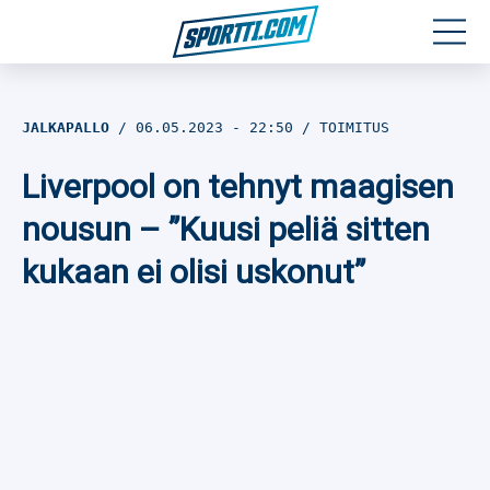
Moottoriurheilu
JALKAPALLO
06.05.2023
- 22:50
TOIMITUS
Jääkiekko
Liverpool on tehnyt maagisen
Jalkapallo
nousun – ”Kuusi peliä sitten
kukaan ei olisi uskonut”
Yleisurheilu
Talviurheilu
Muu urheilu
SPORTIVO TV