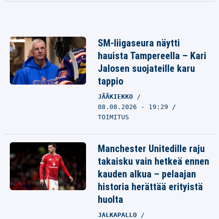
SM-liigaseura näytti
hauista Tampereella – Kari
Jalosen suojateille karu
tappio
JÄÄKIEKKO
08.08.2026 - 19:29
TOIMITUS
Manchester Unitedille raju
takaisku vain hetkeä ennen
kauden alkua – pelaajan
historia herättää erityistä
huolta
JALKAPALLO