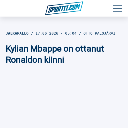
Moottoriurheilu
JALKAPALLO
17.06.2026
- 05:04
OTTO PALOJÄRVI
Jääkiekko
Kylian Mbappe on ottanut
Jalkapallo
Ronaldon kiinni
Yleisurheilu
Talviurheilu
Muu urheilu
SPORTIVO TV