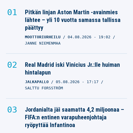
Pitkän linjan Aston Martin -avainmies
lähtee – yli 10 vuotta samassa tallissa
päättyy
MOOTTORIURHEILU
04.08.2026
- 19:02
JANNE NIEMENMAA
Real Madrid iski Vinicius Jr.:lle huiman
hintalapun
JALKAPALLO
05.08.2026
- 17:17
SALTTU FORSSTRÖM
Jordanialta jäi saamatta 4,2 miljoonaa –
FIFA:n entinen varapuheenjohtaja
ryöpyttää Infantinoa