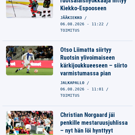
ruotsalaishyökkääjä liittyy
Kiekko-Espooseen
JÄÄKIEKKO
06.08.2026 - 11:22
TOIMITUS
Otso Liimatta siirtyy
Ruotsin ylivoimaiseen
kärkijoukkueeseen – siirto
varmistumassa pian
JALKAPALLO
06.08.2026 - 11:01
TOIMITUS
Christian Norgaard jäi
penkille mestaruusjuhlissa
– nyt hän löi hynttyyt