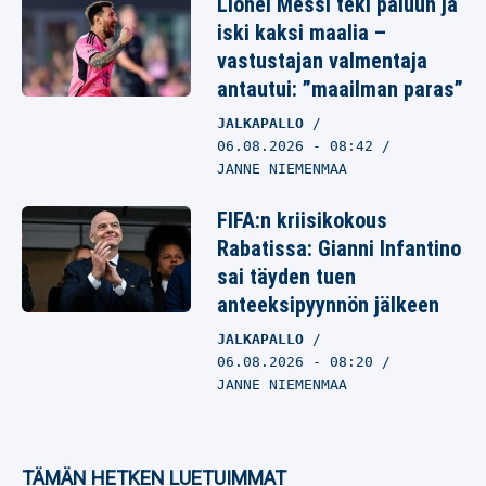
Lionel Messi teki paluun ja
iski kaksi maalia –
vastustajan valmentaja
antautui: ”maailman paras”
JALKAPALLO
06.08.2026
- 08:42
JANNE NIEMENMAA
FIFA:n kriisikokous
Rabatissa: Gianni Infantino
sai täyden tuen
anteeksipyynnön jälkeen
JALKAPALLO
06.08.2026
- 08:20
JANNE NIEMENMAA
TÄMÄN HETKEN LUETUIMMAT