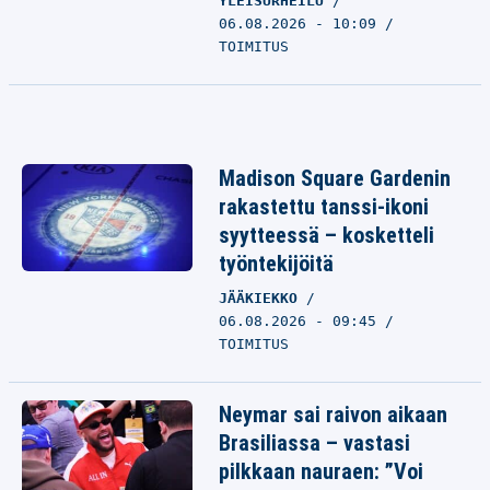
YLEISURHEILU
06.08.2026 - 10:09
TOIMITUS
Madison Square Gardenin
rakastettu tanssi-ikoni
syytteessä – kosketteli
työntekijöitä
JÄÄKIEKKO
06.08.2026 - 09:45
TOIMITUS
Neymar sai raivon aikaan
Brasiliassa – vastasi
pilkkaan nauraen: ”Voi