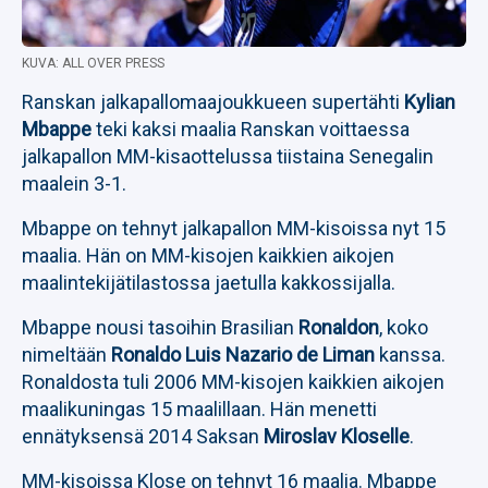
KUVA: ALL OVER PRESS
Ranskan jalkapallomaajoukkueen supertähti
Kylian
Mbappe
teki kaksi maalia Ranskan voittaessa
jalkapallon MM-kisaottelussa tiistaina Senegalin
maalein 3-1.
Mbappe on tehnyt jalkapallon MM-kisoissa nyt 15
maalia. Hän on MM-kisojen kaikkien aikojen
maalintekijätilastossa jaetulla kakkossijalla.
Mbappe nousi tasoihin Brasilian
Ronaldon
, koko
nimeltään
Ronaldo Luis Nazario de Liman
kanssa.
Ronaldosta tuli 2006 MM-kisojen kaikkien aikojen
maalikuningas 15 maalillaan. Hän menetti
ennätyksensä 2014 Saksan
Miroslav Kloselle
.
MM-kisoissa Klose on tehnyt 16 maalia. Mbappe