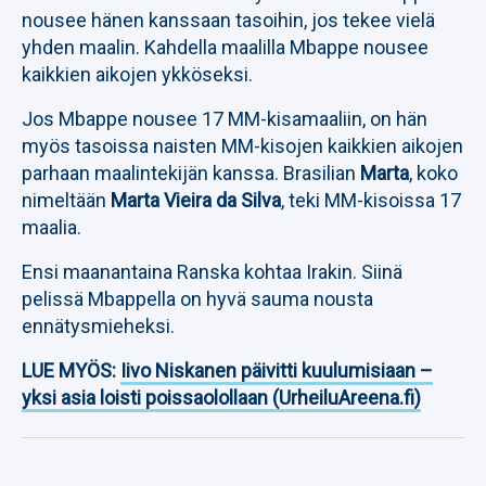
nousee hänen kanssaan tasoihin, jos tekee vielä
yhden maalin. Kahdella maalilla Mbappe nousee
kaikkien aikojen ykköseksi.
Jos Mbappe nousee 17 MM-kisamaaliin, on hän
myös tasoissa naisten MM-kisojen kaikkien aikojen
parhaan maalintekijän kanssa. Brasilian
Marta
, koko
nimeltään
Marta Vieira da Silva
, teki MM-kisoissa 17
maalia.
Ensi maanantaina Ranska kohtaa Irakin. Siinä
pelissä Mbappella on hyvä sauma nousta
ennätysmieheksi.
LUE MYÖS:
Iivo Niskanen päivitti kuulumisiaan –
yksi asia loisti poissaolollaan (UrheiluAreena.fi)