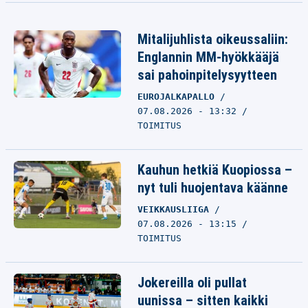
Mitalijuhlista oikeussaliin:
Englannin MM-hyökkääjä
sai pahoinpitelysyytteen
EUROJALKAPALLO
07.08.2026 - 13:32
TOIMITUS
Kauhun hetkiä Kuopiossa –
nyt tuli huojentava käänne
VEIKKAUSLIIGA
07.08.2026 - 13:15
TOIMITUS
Jokereilla oli pullat
uunissa – sitten kaikki