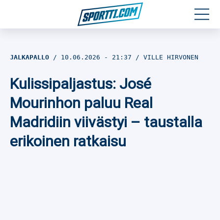
Moottoriurheilu
JALKAPALLO
10.06.2026
- 21:37
VILLE HIRVONEN
Jääkiekko
Kulissipaljastus: José
Jalkapallo
Mourinhon paluu Real
Madridiin viivästyi – taustalla
Yleisurheilu
erikoinen ratkaisu
Talviurheilu
Muu urheilu
SPORTIVO TV