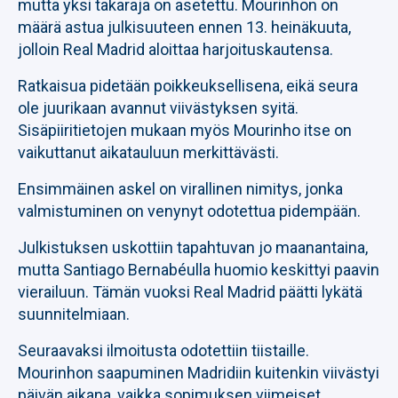
mutta yksi takaraja on asetettu. Mourinhon on
määrä astua julkisuuteen ennen 13. heinäkuuta,
jolloin Real Madrid aloittaa harjoituskautensa.
Ratkaisua pidetään poikkeuksellisena, eikä seura
ole juurikaan avannut viivästyksen syitä.
Sisäpiiritietojen mukaan myös Mourinho itse on
vaikuttanut aikatauluun merkittävästi.
Ensimmäinen askel on virallinen nimitys, jonka
valmistuminen on venynyt odotettua pidempään.
Julkistuksen uskottiin tapahtuvan jo maanantaina,
mutta Santiago Bernabéulla huomio keskittyi paavin
vierailuun. Tämän vuoksi Real Madrid päätti lykätä
suunnitelmiaan.
Seuraavaksi ilmoitusta odotettiin tiistaille.
Mourinhon saapuminen Madridiin kuitenkin viivästyi
päivän aikana, vaikka sopimuksen viimeiset