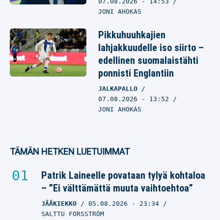
07.08.2026
- 14:53
JONI AHOKAS
Pikkuhuuhkajien
lahjakkuudelle iso siirto –
edellinen suomalaistähti
ponnisti Englantiin
JALKAPALLO
07.08.2026
- 13:52
JONI AHOKAS
TÄMÄN HETKEN LUETUIMMAT
Patrik Laineelle povataan tylyä kohtaloa
– ”Ei välttämättä muuta vaihtoehtoa”
JÄÄKIEKKO
05.08.2026
- 23:34
SALTTU FORSSTRÖM