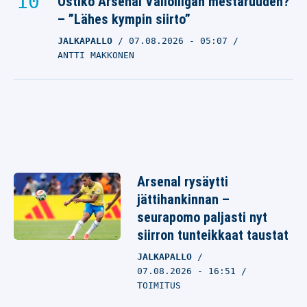
Ostiko Arsenal Valioliigan mestaruuden?
– ”Lähes kympin siirto”
JALKAPALLO
07.08.2026
- 05:07
ANTTI MAKKONEN
Arsenal rysäytti
jättihankinnan –
seurapomo paljasti nyt
siirron tunteikkaat taustat
JALKAPALLO
07.08.2026 - 16:51
TOIMITUS