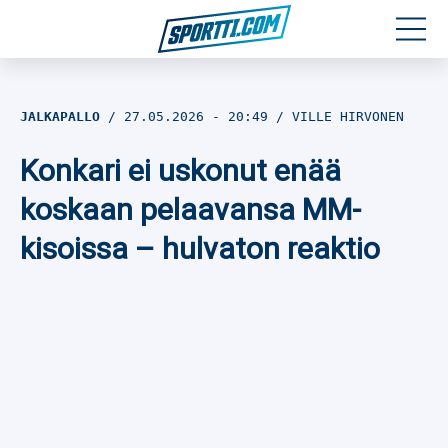
Moottoriurheilu
JALKAPALLO
27.05.2026
- 20:49
VILLE HIRVONEN
Jääkiekko
Konkari ei uskonut enää
Jalkapallo
koskaan pelaavansa MM-
kisoissa – hulvaton reaktio
Yleisurheilu
Talviurheilu
Muu urheilu
SPORTIVO TV