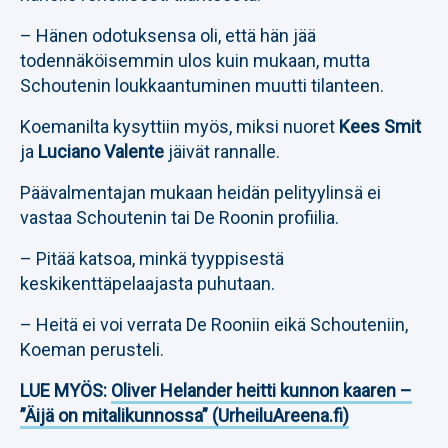
– Hänen odotuksensa oli, että hän jää
todennäköisemmin ulos kuin mukaan, mutta
Schoutenin loukkaantuminen muutti tilanteen.
Koemanilta kysyttiin myös, miksi nuoret
Kees Smit
ja
Luciano Valente
jäivät rannalle.
Päävalmentajan mukaan heidän pelityylinsä ei
vastaa Schoutenin tai De Roonin profiilia.
– Pitää katsoa, minkä tyyppisestä
keskikenttäpelaajasta puhutaan.
– Heitä ei voi verrata De Rooniin eikä Schouteniin,
Koeman perusteli.
LUE MYÖS:
Oliver Helander heitti kunnon kaaren –
”Äijä on mitalikunnossa” (UrheiluAreena.fi)