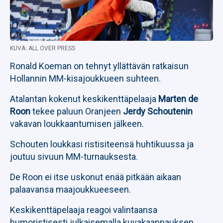
KUVA: ALL OVER PRESS
Ronald Koeman on tehnyt yllättävän ratkaisun
Hollannin MM-kisajoukkueen suhteen.
Atalantan kokenut keskikenttäpelaaja
Marten de
Roon
tekee paluun Oranjeen
Jerdy Schoutenin
vakavan loukkaantumisen jälkeen.
Schouten loukkasi ristisiteensä huhtikuussa ja
joutuu sivuun MM-turnauksesta.
De Roon ei itse uskonut enää pitkään aikaan
palaavansa maajoukkueeseen.
Keskikenttäpelaaja reagoi valintaansa
humoristisesti julkaisemalla kuvakaappauksen