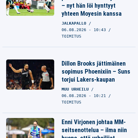
– nyt hän löi hynttyyt
yhteen Moyesin kanssa
JALKAPALLO
06.08.2026 - 10:43
TOIMITUS
Dillon Brooks jättimäinen
sopimus Phoenixiin – Suns
torjui Lakers-kaupan
MUU URHEILU
06.08.2026 - 10:21
TOIMITUS
Enni Virjonen johtaa MM-
seitsenottelua – ilma niin