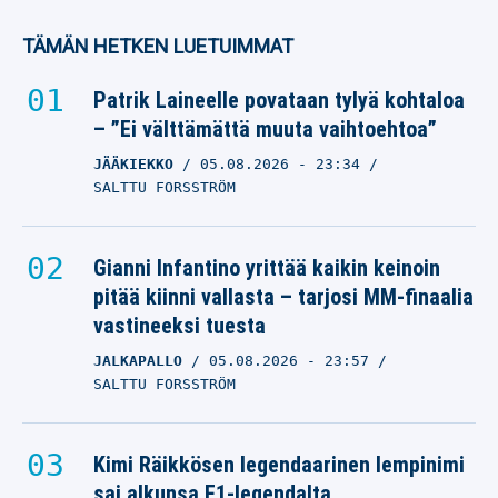
TÄMÄN HETKEN LUETUIMMAT
Patrik Laineelle povataan tylyä kohtaloa
– ”Ei välttämättä muuta vaihtoehtoa”
JÄÄKIEKKO
05.08.2026
- 23:34
SALTTU FORSSTRÖM
Gianni Infantino yrittää kaikin keinoin
pitää kiinni vallasta – tarjosi MM-finaalia
vastineeksi tuesta
JALKAPALLO
05.08.2026
- 23:57
SALTTU FORSSTRÖM
Kimi Räikkösen legendaarinen lempinimi
sai alkunsa F1-legendalta