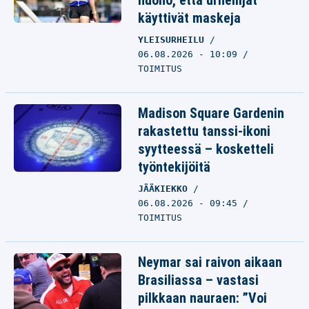
huono, että urheilijat
käyttivät maskeja
YLEISURHEILU
06.08.2026 - 10:09
TOIMITUS
Madison Square Gardenin
rakastettu tanssi-ikoni
syytteessä – kosketteli
työntekijöitä
JÄÄKIEKKO
06.08.2026 - 09:45
TOIMITUS
Neymar sai raivon aikaan
Brasiliassa – vastasi
pilkkaan nauraen: ”Voi