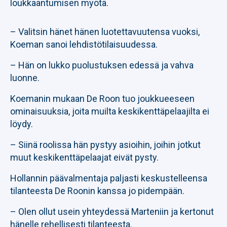
loukkaantumisen myötä.
– Valitsin hänet hänen luotettavuutensa vuoksi,
Koeman sanoi lehdistötilaisuudessa.
– Hän on lukko puolustuksen edessä ja vahva
luonne.
Koemanin mukaan De Roon tuo joukkueeseen
ominaisuuksia, joita muilta keskikenttäpelaajilta ei
löydy.
– Siinä roolissa hän pystyy asioihin, joihin jotkut
muut keskikenttäpelaajat eivät pysty.
Hollannin päävalmentaja paljasti keskustelleensa
tilanteesta De Roonin kanssa jo pidempään.
– Olen ollut usein yhteydessä Marteniin ja kertonut
hänelle rehellisesti tilanteesta.