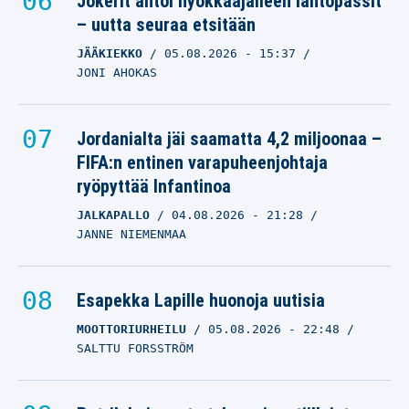
Jokerit antoi hyökkääjälleen lähtöpassit
– uutta seuraa etsitään
JÄÄKIEKKO
05.08.2026
- 15:37
JONI AHOKAS
Jordanialta jäi saamatta 4,2 miljoonaa –
FIFA:n entinen varapuheenjohtaja
ryöpyttää Infantinoa
JALKAPALLO
04.08.2026
- 21:28
JANNE NIEMENMAA
Esapekka Lapille huonoja uutisia
MOOTTORIURHEILU
05.08.2026
- 22:48
SALTTU FORSSTRÖM