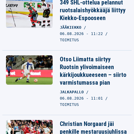
349 SHL-ottelua pelannut
ruotsalaishyökkääjä liittyy
Kiekko-Espooseen
JÄÄKIEKKO
06.08.2026 - 11:22
TOIMITUS
Otso Liimatta siirtyy
Ruotsin ylivoimaiseen
kärkijoukkueeseen – siirto
varmistumassa pian
JALKAPALLO
06.08.2026 - 11:01
TOIMITUS
Christian Norgaard jäi
penkille mestaruusjuhlissa