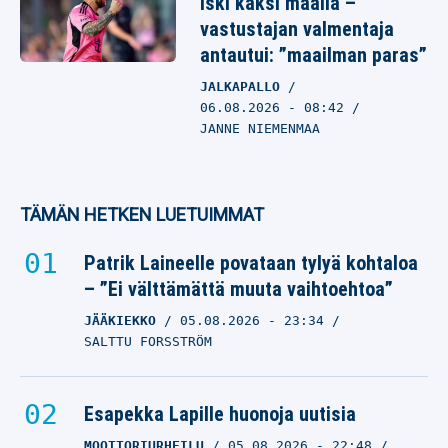
iski kaksi maalia –
vastustajan valmentaja
antautui: ”maailman paras”
JALKAPALLO
06.08.2026
- 08:42
JANNE NIEMENMAA
TÄMÄN HETKEN LUETUIMMAT
Patrik Laineelle povataan tylyä kohtaloa
– ”Ei välttämättä muuta vaihtoehtoa”
JÄÄKIEKKO
05.08.2026
- 23:34
SALTTU FORSSTRÖM
Esapekka Lapille huonoja uutisia
MOOTTORIURHEILU
05.08.2026
- 22:48