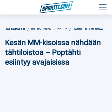
Moottoriurheilu
JALKAPALLO
09.05.2026
- 22:12
JANNE NIEMENMAA
Jääkiekko
Kesän MM-kisoissa nähdään
Jalkapallo
tähtiloistoa – Poptähti
esiintyy avajaisissa
Yleisurheilu
Talviurheilu
Muu urheilu
SPORTIVO TV