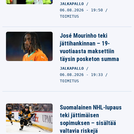
JALKAPALLO
06.08.2026 - 19:50
TOIMITUS
José Mourinho teki
jättihankinnan – 19-
vuotiaasta maksettiin
täysin posketon summa
JALKAPALLO
06.08.2026 - 19:33
TOIMITUS
Suomalainen NHL-lupaus
teki jättimäisen
sopimuksen – sisältää
valtavia riskejä