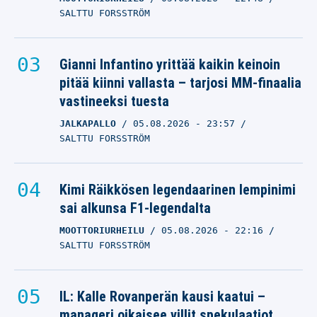
SALTTU FORSSTRÖM
Gianni Infantino yrittää kaikin keinoin
pitää kiinni vallasta – tarjosi MM-finaalia
vastineeksi tuesta
JALKAPALLO
05.08.2026
- 23:57
SALTTU FORSSTRÖM
Kimi Räikkösen legendaarinen lempinimi
sai alkunsa F1-legendalta
MOOTTORIURHEILU
05.08.2026
- 22:16
SALTTU FORSSTRÖM
IL: Kalle Rovanperän kausi kaatui –
manageri oikaisee villit spekulaatiot