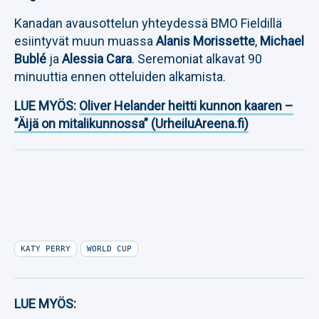
Kanadan avausottelun yhteydessä BMO Fieldillä
esiintyvät muun muassa
Alanis Morissette
,
Michael
Bublé
ja
Alessia Cara
. Seremoniat alkavat 90
minuuttia ennen otteluiden alkamista.
LUE MYÖS:
Oliver Helander heitti kunnon kaaren –
”Äijä on mitalikunnossa” (UrheiluAreena.fi)
KATY PERRY
WORLD CUP
LUE MYÖS: