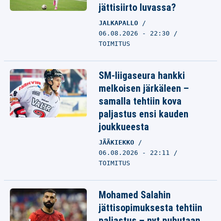
jättisiirto luvassa?
JALKAPALLO
06.08.2026 - 22:30
TOIMITUS
SM-liigaseura hankki
melkoisen järkäleen –
samalla tehtiin kova
paljastus ensi kauden
joukkueesta
JÄÄKIEKKO
06.08.2026 - 22:11
TOIMITUS
Mohamed Salahin
jättisopimuksesta tehtiin
paljastus – nyt puhutaan