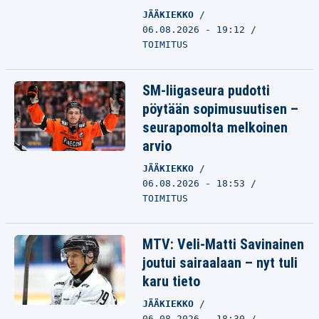
JÄÄKIEKKO
06.08.2026 - 19:12
TOIMITUS
SM-liigaseura pudotti
pöytään sopimusuutisen –
seurapomolta melkoinen
arvio
JÄÄKIEKKO
06.08.2026 - 18:53
TOIMITUS
MTV: Veli-Matti Savinainen
joutui sairaalaan – nyt tuli
karu tieto
JÄÄKIEKKO
06.08.2026 - 18:30