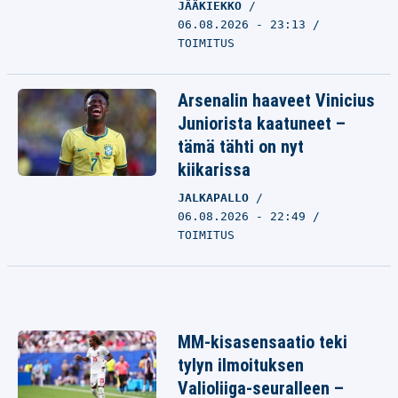
JÄÄKIEKKO
06.08.2026 - 23:13
TOIMITUS
Arsenalin haaveet Vinicius
Juniorista kaatuneet –
tämä tähti on nyt
kiikarissa
JALKAPALLO
06.08.2026 - 22:49
TOIMITUS
MM-kisasensaatio teki
tylyn ilmoituksen
Valioliiga-seuralleen –