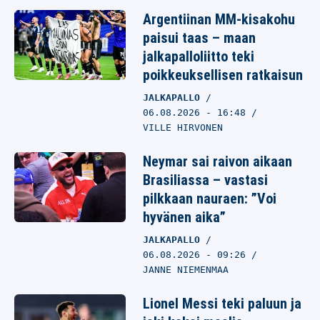
Argentiinan MM-kisakohu
paisui taas – maan
jalkapalloliitto teki
poikkeuksellisen ratkaisun
JALKAPALLO
06.08.2026
- 16:48
VILLE HIRVONEN
Neymar sai raivon aikaan
Brasiliassa – vastasi
pilkkaan nauraen: ”Voi
hyvänen aika”
JALKAPALLO
06.08.2026
- 09:26
JANNE NIEMENMAA
Lionel Messi teki paluun ja