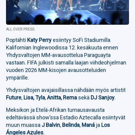
ALL OVER PRESS
Poptähti
Katy Perry
esiintyy SoFi Stadiumilla
Kalifornian Inglewoodissa 12. kesäkuuta ennen
Yhdysvaltojen MM-avausottelua Paraguayta
vastaan. FIFA julkisti samalla laajan viihdeohjelman
vuoden 2026 MM-kisojen avausotteluiden
ympärille.
Yhdysvaltojen avajaisillassa nähdään myös artistit
Future
,
Lisa, Tyla
,
Anitta, Rema
sekä
DJ Sanjoy
.
Meksikon ja Etelä-Afrikan turnausavausta
edeltävässä show’ssa Estadio Aztecalla esiintyvät
muun muassa
J Balvin
,
Belinda
,
Maná
ja
Los
Ángeles Azules
.