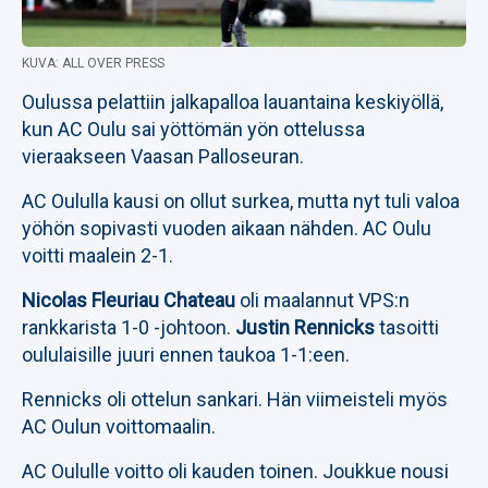
KUVA: ALL OVER PRESS
Oulussa pelattiin jalkapalloa lauantaina keskiyöllä,
kun AC Oulu sai yöttömän yön ottelussa
vieraakseen Vaasan Palloseuran.
AC Oululla kausi on ollut surkea, mutta nyt tuli valoa
yöhön sopivasti vuoden aikaan nähden. AC Oulu
voitti maalein 2-1.
Nicolas Fleuriau Chateau
oli maalannut VPS:n
rankkarista 1-0 -johtoon.
Justin Rennicks
tasoitti
oululaisille juuri ennen taukoa 1-1:een.
Rennicks oli ottelun sankari. Hän viimeisteli myös
AC Oulun voittomaalin.
AC Oululle voitto oli kauden toinen. Joukkue nousi