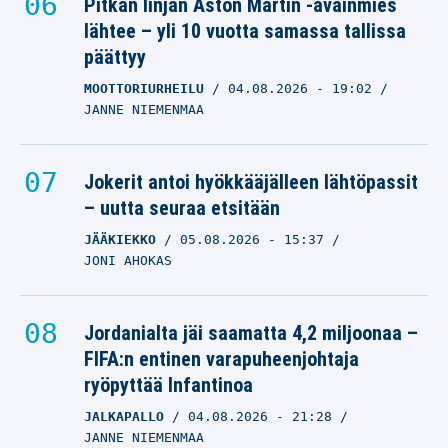
Pitkän linjan Aston Martin -avainmies
lähtee – yli 10 vuotta samassa tallissa
päättyy
MOOTTORIURHEILU
04.08.2026
- 19:02
JANNE NIEMENMAA
Jokerit antoi hyökkääjälleen lähtöpassit
– uutta seuraa etsitään
JÄÄKIEKKO
05.08.2026
- 15:37
JONI AHOKAS
Jordanialta jäi saamatta 4,2 miljoonaa –
FIFA:n entinen varapuheenjohtaja
ryöpyttää Infantinoa
JALKAPALLO
04.08.2026
- 21:28
JANNE NIEMENMAA