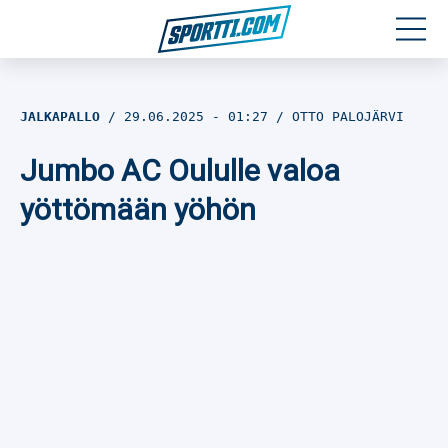
Moottoriurheilu
JALKAPALLO
29.06.2025
- 01:27
OTTO PALOJÄRVI
Jääkiekko
Jumbo AC Oululle valoa
Jalkapallo
yöttömään yöhön
Yleisurheilu
Talviurheilu
Muu urheilu
SPORTIVO TV