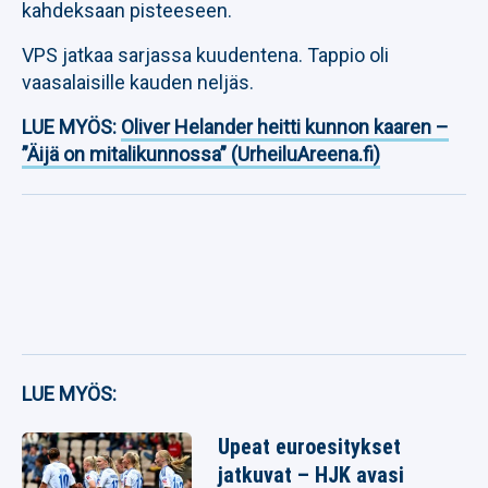
kahdeksaan pisteeseen.
VPS jatkaa sarjassa kuudentena. Tappio oli
vaasalaisille kauden neljäs.
LUE MYÖS:
Oliver Helander heitti kunnon kaaren –
”Äijä on mitalikunnossa” (UrheiluAreena.fi)
LUE MYÖS:
Upeat euroesitykset
jatkuvat – HJK avasi