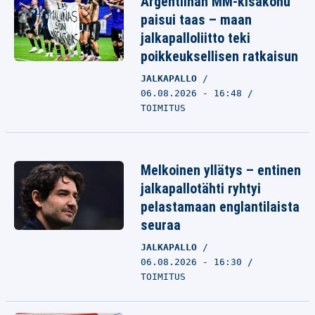
Argentiinan MM-kisakohu
paisui taas – maan
jalkapalloliitto teki
poikkeuksellisen ratkaisun
JALKAPALLO
06.08.2026 - 16:48
TOIMITUS
Melkoinen yllätys – entinen
jalkapallotähti ryhtyi
pelastamaan englantilaista
seuraa
JALKAPALLO
06.08.2026 - 16:30
TOIMITUS