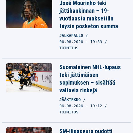
José Mourinho teki
jättihankinnan – 19-
vuotiaasta maksettiin
täysin posketon summa
JALKAPALLO
06.08.2026 - 19:33
TOIMITUS
Suomalainen NHL-lupaus
teki jättimäisen
sopimuksen – sisältää
valtavia riskejä
JÄÄKIEKKO
06.08.2026 - 19:12
TOIMITUS
SM-liigaseura pudotti