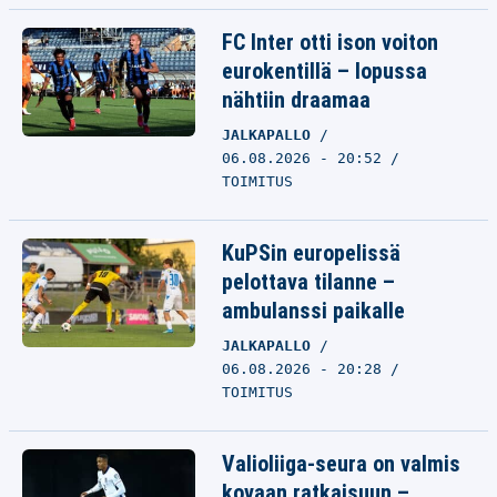
FC Inter otti ison voiton
eurokentillä – lopussa
nähtiin draamaa
JALKAPALLO
06.08.2026 - 20:52
TOIMITUS
KuPSin europelissä
pelottava tilanne –
ambulanssi paikalle
JALKAPALLO
06.08.2026 - 20:28
TOIMITUS
Valioliiga-seura on valmis
kovaan ratkaisuun –