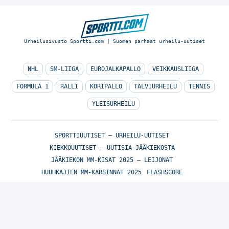
Urheilusivusto Sportti.com | Suomen parhaat urheilu-uutiset
NHL
SM-LIIGA
EUROJALKAPALLO
VEIKKAUSLIIGA
FORMULA 1
RALLI
KORIPALLO
TALVIURHEILU
TENNIS
YLEISURHEILU
SPORTTIUUTISET – URHEILU-UUTISET
KIEKKOUUTISET – UUTISIA JÄÄKIEKOSTA
JÄÄKIEKON MM-KISAT 2025 – LEIJONAT
HUUHKAJIEN MM-KARSINNAT 2025
FLASHSCORE
© Sportti.com | Suomen parhaat urheilu-uutiset 2026
TIETOA MEISTÄ
/
🇬🇧 SPORTIVO NETWORK
/
KÄYTTÖEHDOT