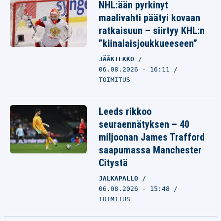
NHL:ään pyrkinyt
maalivahti päätyi kovaan
ratkaisuun – siirtyy KHL:n
”kiinalaisjoukkueeseen”
JÄÄKIEKKO
06.08.2026 - 16:11
TOIMITUS
Leeds rikkoo
seuraennätyksen – 40
miljoonan James Trafford
saapumassa Manchester
Citystä
JALKAPALLO
06.08.2026 - 15:48
TOIMITUS