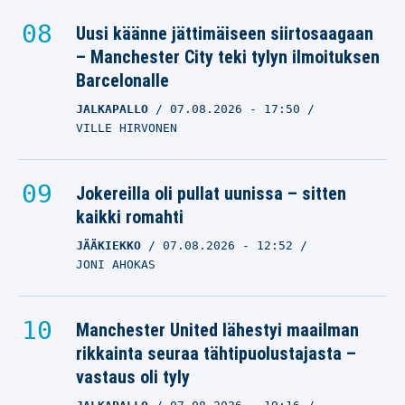
Uusi käänne jättimäiseen siirtosaagaan
– Manchester City teki tylyn ilmoituksen
Barcelonalle
JALKAPALLO
07.08.2026
- 17:50
VILLE HIRVONEN
Jokereilla oli pullat uunissa – sitten
kaikki romahti
JÄÄKIEKKO
07.08.2026
- 12:52
JONI AHOKAS
Manchester United lähestyi maailman
rikkainta seuraa tähtipuolustajasta –
vastaus oli tyly