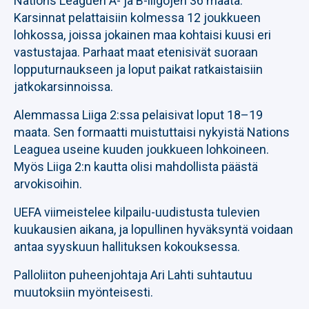
Nations Leaguen A- ja B-liigojen 36 maata.
Karsinnat pelattaisiin kolmessa 12 joukkueen
lohkossa, joissa jokainen maa kohtaisi kuusi eri
vastustajaa. Parhaat maat etenisivät suoraan
lopputurnaukseen ja loput paikat ratkaistaisiin
jatkokarsinnoissa.
Alemmassa Liiga 2:ssa pelaisivat loput 18–19
maata. Sen formaatti muistuttaisi nykyistä Nations
Leaguea useine kuuden joukkueen lohkoineen.
Myös Liiga 2:n kautta olisi mahdollista päästä
arvokisoihin.
UEFA viimeistelee kilpailu-uudistusta tulevien
kuukausien aikana, ja lopullinen hyväksyntä voidaan
antaa syyskuun hallituksen kokouksessa.
Palloliiton puheenjohtaja Ari Lahti suhtautuu
muutoksiin myönteisesti.