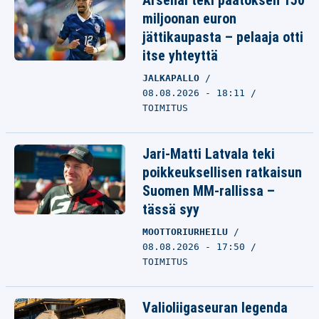
Arsenal teki päätöksen 150
miljoonan euron
jättikaupasta – pelaaja otti
itse yhteyttä
JALKAPALLO
08.08.2026 - 18:11
TOIMITUS
Jari-Matti Latvala teki
poikkeuksellisen ratkaisun
Suomen MM-rallissa –
tässä syy
MOOTTORIURHEILU
08.08.2026 - 17:50
TOIMITUS
Valioliigaseuran legenda