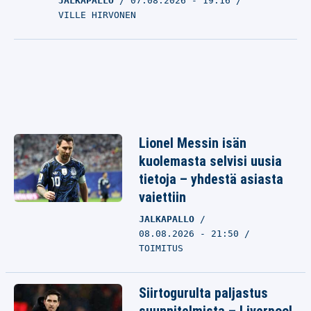
JALKAPALLO
07.08.2026
- 19:16
VILLE HIRVONEN
Lionel Messin isän
kuolemasta selvisi uusia
tietoja – yhdestä asiasta
vaiettiin
JALKAPALLO
08.08.2026 - 21:50
TOIMITUS
Siirtogurulta paljastus