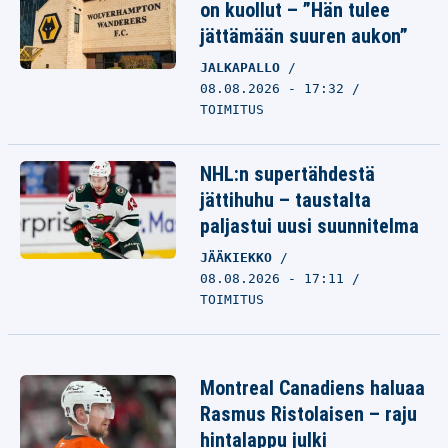
on kuollut – ”Hän tulee
jättämään suuren aukon”
JALKAPALLO
08.08.2026 - 17:32
TOIMITUS
NHL:n supertähdestä
jättihuhu – taustalta
paljastui uusi suunnitelma
JÄÄKIEKKO
08.08.2026 - 17:11
TOIMITUS
Montreal Canadiens haluaa
Rasmus Ristolaisen – raju
hintalappu julki