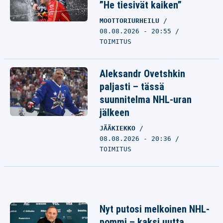
”He tiesivät kaiken”
MOOTTORIURHEILU
08.08.2026 - 20:55
TOIMITUS
Aleksandr Ovetshkin
paljasti – tässä
suunnitelma NHL-uran
jälkeen
JÄÄKIEKKO
08.08.2026 - 20:36
TOIMITUS
Nyt putosi melkoinen NHL-
pommi – kaksi uutta