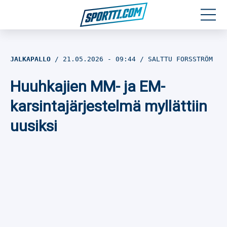
Moottoriurheilu
JALKAPALLO
21.05.2026
- 09:44
SALTTU FORSSTRÖM
Jääkiekko
Huuhkajien MM- ja EM-
Jalkapallo
karsintajärjestelmä myllättiin
uusiksi
Yleisurheilu
Talviurheilu
Muu urheilu
SPORTIVO TV