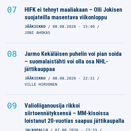
HIFK ei tehnyt maaliakaan – Olli Jokisen
suojateilla masentava viikonloppu
JÄÄKIEKKO
08.08.2026
- 15:40
JONI AHOKAS
Jarmo Kekäläisen puhelin voi pian soida
– suomalaistähti voi olla osa NHL-
jättikauppaa
JÄÄKIEKKO
08.08.2026
- 22:31
VILLE HIRVONEN
Valioliiganousija rikkoi
siirtoennätyksensä – MM-kisoissa
loistanut 20-vuotias saapuu jättikaupalla
JALKAPALLO
07.08.2026
- 23:33