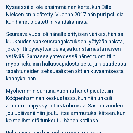
Kyseessä ei ole ensimmäinen kerta, kun Bille
Nielsen on pidätetty. Vuonna 2017 hän puri poliisia,
kun hänet pidätettiin vandalismista.
Seuraava vuosi oli hänelle erityisen värikäs, hän sai
kuukauden vankeusrangaistuksen lyötyään naista,
joka yritti pysäyttää pelaajaa kuristamasta naisen
ystävää. Samassa yhteydessä hänet tuomittiin
myös kokaiinin hallussapidosta sekä julkisuudessa
tapahtuneiden seksuaalisten aktien kuvaamisesta
kännykällään.
Myöhemmin samana vuonna hänet pidätettiin
Kööpenhaminan keskustassa, kun hän uhkaili
ampua ilmapyssyllä toista ihmistä. Saman vuoden
joulupäivänä hän joutui itse ammutuksi käteen, kun
kolme ihmistä tunkeutui hänen kotiinsa.
Pelaajaurallaan hän pelasi muun muassa