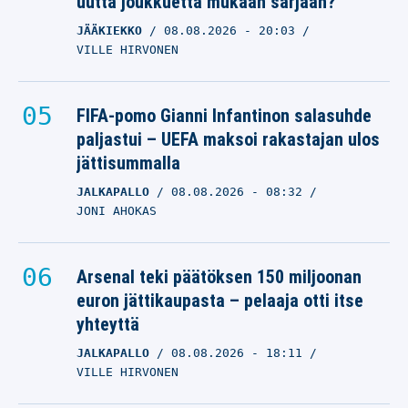
uutta joukkuetta mukaan sarjaan?
JÄÄKIEKKO
08.08.2026
- 20:03
VILLE HIRVONEN
FIFA-pomo Gianni Infantinon salasuhde
paljastui – UEFA maksoi rakastajan ulos
jättisummalla
JALKAPALLO
08.08.2026
- 08:32
JONI AHOKAS
Arsenal teki päätöksen 150 miljoonan
euron jättikaupasta – pelaaja otti itse
yhteyttä
JALKAPALLO
08.08.2026
- 18:11
VILLE HIRVONEN