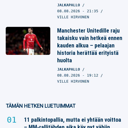
JALKAPALLO
08.08.2026
- 21:35
VILLE HIRVONEN
Manchester Unitedille raju
takaisku vain hetkeä ennen
kauden alkua – pelaajan
historia herättää erityistä
huolta
JALKAPALLO
08.08.2026
- 19:12
VILLE HIRVONEN
TÄMÄN HETKEN LUETUIMMAT
11 palkintopallia, mutta ei yhtään voittoa
– MM-rallitähden aika käy nyt vähiin