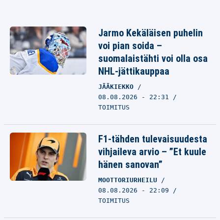
Jarmo Kekäläisen puhelin
voi pian soida –
suomalaistähti voi olla osa
NHL-jättikauppaa
JÄÄKIEKKO
08.08.2026 - 22:31
TOIMITUS
F1-tähden tulevaisuudesta
vihjaileva arvio – ”Et kuule
hänen sanovan”
MOOTTORIURHEILU
08.08.2026 - 22:09
TOIMITUS