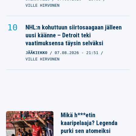
VILLE HIRVONEN
NHL:n kohuttuun siirtosaagaan jälleen
uusi käänne – Detroit teki
vaatimuksensa täysin selväksi
JÄÄKIEKKO
07.08.2026
- 21:51
VILLE HIRVONEN
Mikä h***etin
kaaripelaaja? Legenda
purki sen atomeiksi