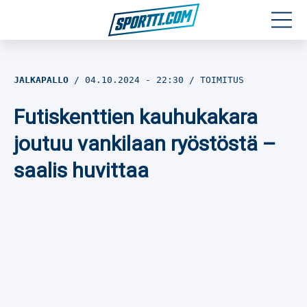
Moottoriurheilu
JALKAPALLO
04.10.2024
- 22:30
TOIMITUS
Jääkiekko
Futiskenttien kauhukakara
Jalkapallo
joutuu vankilaan ryöstöstä –
saalis huvittaa
Yleisurheilu
Talviurheilu
Muu urheilu
SPORTIVO TV