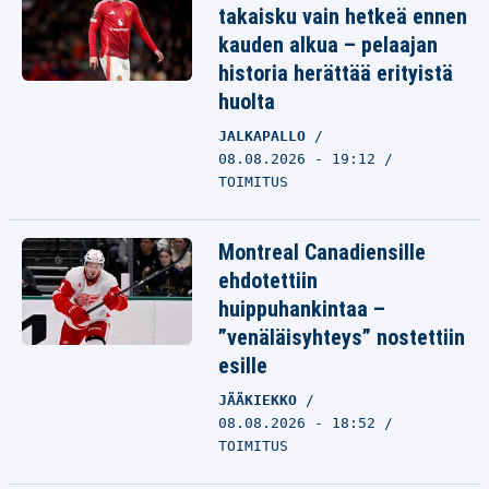
takaisku vain hetkeä ennen
kauden alkua – pelaajan
historia herättää erityistä
huolta
JALKAPALLO
08.08.2026 - 19:12
TOIMITUS
Montreal Canadiensille
ehdotettiin
huippuhankintaa –
”venäläisyhteys” nostettiin
esille
JÄÄKIEKKO
08.08.2026 - 18:52
TOIMITUS