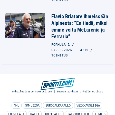
Flavio Briatore ihmeissään
Alpinesta: ”En tiedä, miksi
emme voita McLarenia ja
Ferraria”
FORMULA 1
07.08.2026 - 14:15
TOIMITUS
Urheilusivusto Sportti.com | Suomen parhaat urheilu-uutiset
NHL
SM-LIIGA
EUROJALKAPALLO
VEIKKAUSLIIGA
FORMULA 1
RALLI
KORIPALLO
TALVIURHEILU
TENNIS