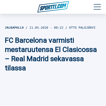
Moottoriurheilu
JALKAPALLO
11.05.2026
- 00:22
OTTO PALOJÄRVI
Jääkiekko
FC Barcelona varmisti
Jalkapallo
mestaruutensa El Clasicossa
– Real Madrid sekavassa
Yleisurheilu
tilassa
Talviurheilu
Muu urheilu
SPORTIVO TV