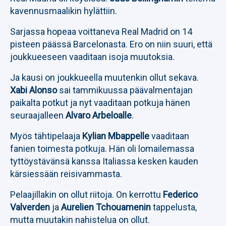
kavennusmaalikin hylättiin.
Sarjassa hopeaa voittaneva Real Madrid on 14
pisteen päässä Barcelonasta. Ero on niin suuri, että
joukkueeseen vaaditaan isoja muutoksia.
Ja kausi on joukkueella muutenkin ollut sekava.
Xabi Alonso
sai tammikuussa päävalmentajan
paikalta potkut ja nyt vaaditaan potkuja hänen
seuraajalleen
Alvaro Arbeloalle
.
Myös tähtipelaaja
Kylian Mbappelle
vaaditaan
fanien toimesta potkuja. Hän oli lomailemassa
tyttöystävänsä kanssa Italiassa kesken kauden
kärsiessään reisivammasta.
Pelaajillakin on ollut riitoja. On kerrottu
Federico
Valverden
ja
Aurelien Tchouamenin
tappelusta,
mutta muutakin nahistelua on ollut.