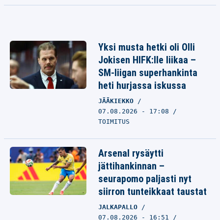
Yksi musta hetki oli Olli
Jokisen HIFK:lle liikaa –
SM-liigan superhankinta
heti hurjassa iskussa
JÄÄKIEKKO
07.08.2026 - 17:08
TOIMITUS
Arsenal rysäytti
jättihankinnan –
seurapomo paljasti nyt
siirron tunteikkaat taustat
JALKAPALLO
07.08.2026 - 16:51