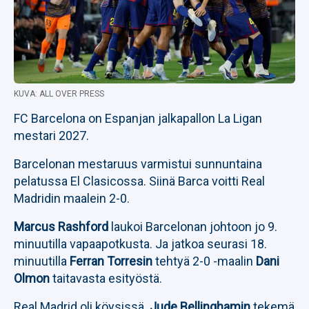
KUVA: ALL OVER PRESS
FC Barcelona on Espanjan jalkapallon La Ligan
mestari 2027.
Barcelonan mestaruus varmistui sunnuntaina
pelatussa El Clasicossa. Siinä Barca voitti Real
Madridin maalein 2-0.
Marcus Rashford
laukoi Barcelonan johtoon jo 9.
minuutilla vapaapotkusta. Ja jatkoa seurasi 18.
minuutilla
Ferran Torresin
tehtyä 2-0 -maalin
Dani
Olmon
taitavasta esityöstä.
Real Madrid oli köysissä.
Jude Bellinghamin
tekemä