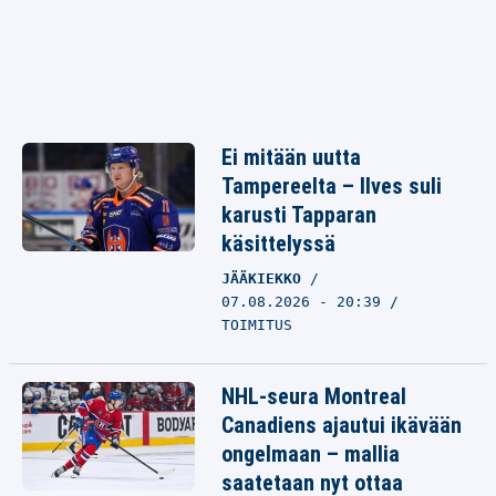
Ei mitään uutta
Tampereelta – Ilves suli
karusti Tapparan
käsittelyssä
JÄÄKIEKKO
07.08.2026 - 20:39
TOIMITUS
NHL-seura Montreal
Canadiens ajautui ikävään
ongelmaan – mallia
saatetaan nyt ottaa