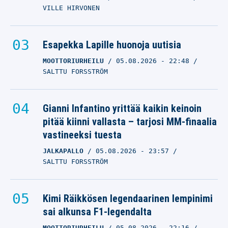
VILLE HIRVONEN
Esapekka Lapille huonoja uutisia
MOOTTORIURHEILU
05.08.2026
- 22:48
SALTTU FORSSTRÖM
Gianni Infantino yrittää kaikin keinoin
pitää kiinni vallasta – tarjosi MM-finaalia
vastineeksi tuesta
JALKAPALLO
05.08.2026
- 23:57
SALTTU FORSSTRÖM
Kimi Räikkösen legendaarinen lempinimi
sai alkunsa F1-legendalta
MOOTTORIURHEILU
05.08.2026
- 22:16