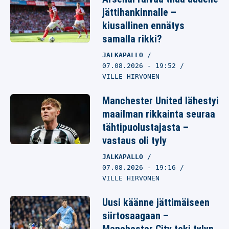
jättihankinnalle –
kiusallinen ennätys
samalla rikki?
JALKAPALLO
07.08.2026
- 19:52
VILLE HIRVONEN
Manchester United lähestyi
maailman rikkainta seuraa
tähtipuolustajasta –
vastaus oli tyly
JALKAPALLO
07.08.2026
- 19:16
VILLE HIRVONEN
Uusi käänne jättimäiseen
siirtosaagaan –