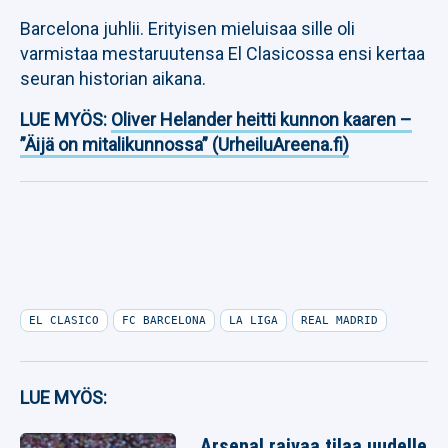
Barcelona juhlii. Erityisen mieluisaa sille oli
varmistaa mestaruutensa El Clasicossa ensi kertaa
seuran historian aikana.
LUE MYÖS:
Oliver Helander heitti kunnon kaaren –
”Äijä on mitalikunnossa” (UrheiluAreena.fi)
EL CLASICO
FC BARCELONA
LA LIGA
REAL MADRID
LUE MYÖS:
Arsenal raivaa tilaa uudelle