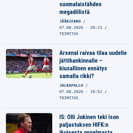
suomalaistähden
megadiilistä
JÄÄKIEKKO
07.08.2026 - 20:13
TOIMITUS
Arsenal raivaa tilaa uudelle
jättihankinnalle –
kiusallinen ennätys
samalla rikki?
JALKAPALLO
07.08.2026 - 19:52
TOIMITUS
IS: Olli Jokinen teki ison
paljastuksen HIFK:n
ikuisesta ongelmasta