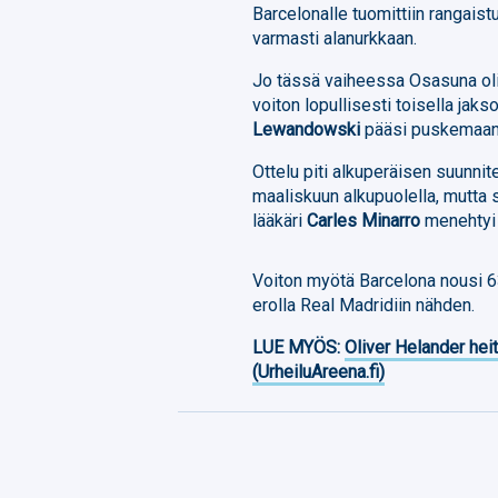
Barcelonalle tuomittiin rangai
varmasti alanurkkaan.
Jo tässä vaiheessa Osasuna oli t
voiton lopullisesti toisella jaks
Lewandowski
pääsi puskemaan 
Ottelu piti alkuperäisen suunn
maaliskuun alkupuolella, mutta 
lääkäri
Carles Minarro
menehtyi ä
Voiton myötä Barcelona nousi 6
erolla Real Madridiin nähden.
LUE MYÖS:
Oliver Helander heit
(UrheiluAreena.fi)