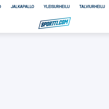
O
JALKAPALLO
YLEISURHEILU
TALVIURHEILU