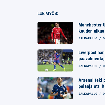
Facebook
LUE MYÖS:
Twitter
Manchester Un
kauden alkua 
Whatsapp
JALKAPALLO
0
Liverpool ha
päävalmentaja
JALKAPALLO
0
Arsenal teki 
pelaaja otti i
JALKAPALLO
0