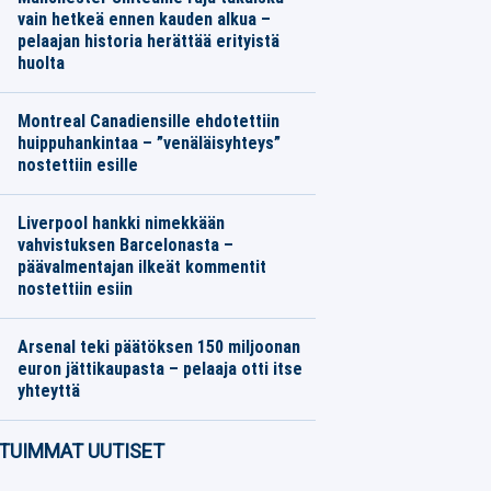
vain hetkeä ennen kauden alkua –
pelaajan historia herättää erityistä
huolta
Jalkapallo
08.08.2026
Toimitus
Montreal Canadiensille ehdotettiin
huippuhankintaa – ”venäläisyhteys”
nostettiin esille
Jääkiekko
08.08.2026
Toimitus
Liverpool hankki nimekkään
vahvistuksen Barcelonasta –
päävalmentajan ilkeät kommentit
nostettiin esiin
Jalkapallo
08.08.2026
Toimitus
Arsenal teki päätöksen 150 miljoonan
euron jättikaupasta – pelaaja otti itse
yhteyttä
Jalkapallo
08.08.2026
Toimitus
TUIMMAT UUTISET