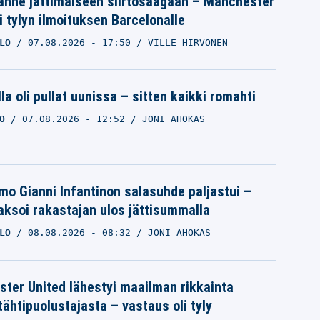
änne jättimäiseen siirtosaagaan – Manchester
i tylyn ilmoituksen Barcelonalle
LO
07.08.2026
- 17:50
VILLE HIRVONEN
la oli pullat uunissa – sitten kaikki romahti
O
07.08.2026
- 12:52
JONI AHOKAS
mo Gianni Infantinon salasuhde paljastui –
ksoi rakastajan ulos jättisummalla
LO
08.08.2026
- 08:32
JONI AHOKAS
ter United lähestyi maailman rikkainta
tähtipuolustajasta – vastaus oli tyly