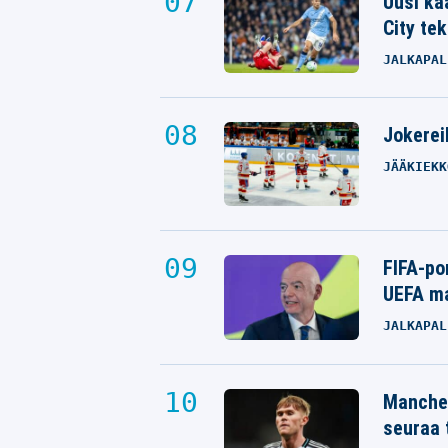
Uusi kä
City tek
JALKAPAL
Jokereil
JÄÄKIEKK
FIFA-po
UEFA ma
JALKAPAL
Manches
seuraa 