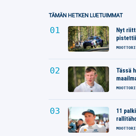
TÄMÄN HETKEN LUETUIMMAT
Nyt rii
pistetti
MOOTTORI
Tässä h
maailm
MOOTTORI
11 palk
rallitäh
MOOTTORI