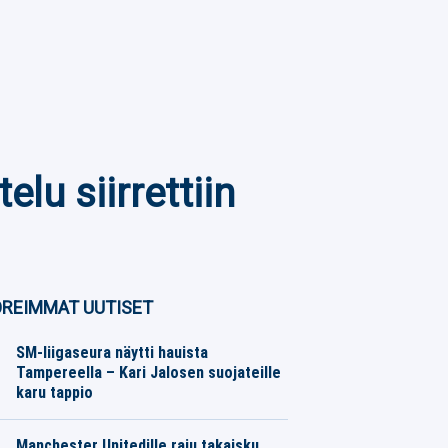
lu siirrettiin
REIMMAT UUTISET
SM-liigaseura näytti hauista
Tampereella – Kari Jalosen suojateille
karu tappio
Jääkiekko
08.08.2026
Toimitus
Manchester Unitedille raju takaisku