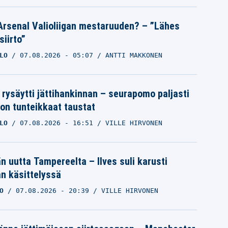
Arsenal Valioliigan mestaruuden? – ”Lähes
siirto”
LO
07.08.2026
- 05:07
ANTTI MAKKONEN
 rysäytti jättihankinnan – seurapomo paljasti
ron tunteikkaat taustat
LO
07.08.2026
- 16:51
VILLE HIRVONEN
än uutta Tampereelta – Ilves suli karusti
n käsittelyssä
O
07.08.2026
- 20:39
VILLE HIRVONEN