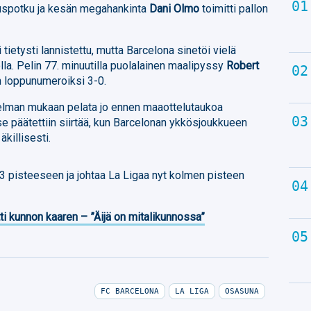
stuspotku ja kesän megahankinta
Dani Olmo
toimitti pallon
ietysti lannistettu, mutta Barcelona sinetöi vielä
olla. Pelin 77. minuutilla puolalainen maalipyssy
Robert
loppunumeroiksi 3-0.
itelman mukaan pelata jo ennen maaottelutaukoa
se päätettiin siirtää, kun Barcelonan ykkösjoukkueen
killisesti.
3 pisteeseen ja johtaa La Ligaa nyt kolmen pisteen
ti kunnon kaaren – ”Äijä on mitalikunnossa”
FC BARCELONA
LA LIGA
OSASUNA