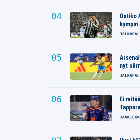
Ostiko 
kympin 
JALKAPAL
Arsenal
nyt siir
JALKAPAL
Ei mitä
Tappara
JÄÄKIEKK