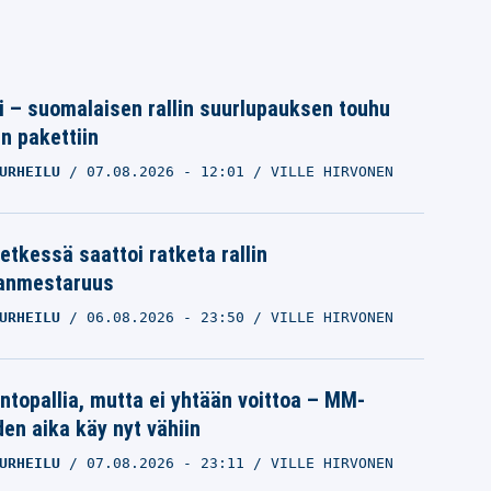
tti – suomalaisen rallin suurlupauksen touhu
in pakettiin
URHEILU
07.08.2026
- 12:01
VILLE HIRVONEN
etkessä saattoi ratketa rallin
anmestaruus
URHEILU
06.08.2026
- 23:50
VILLE HIRVONEN
intopallia, mutta ei yhtään voittoa – MM-
den aika käy nyt vähiin
URHEILU
07.08.2026
- 23:11
VILLE HIRVONEN