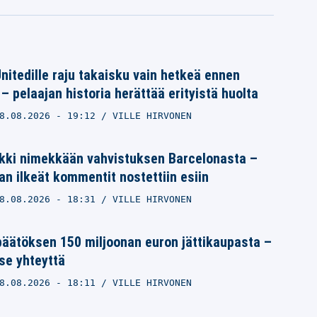
itedille raju takaisku vain hetkeä ennen
– pelaajan historia herättää erityistä huolta
8.08.2026
- 19:12
VILLE HIRVONEN
nkki nimekkään vahvistuksen Barcelonasta –
n ilkeät kommentit nostettiin esiin
8.08.2026
- 18:31
VILLE HIRVONEN
päätöksen 150 miljoonan euron jättikaupasta –
tse yhteyttä
8.08.2026
- 18:11
VILLE HIRVONEN