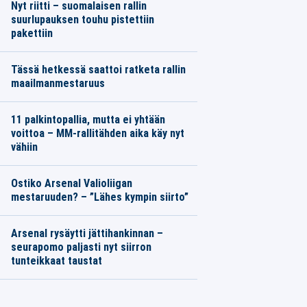
Nyt riitti – suomalaisen rallin
suurlupauksen touhu pistettiin
pakettiin
Tässä hetkessä saattoi ratketa rallin
maailmanmestaruus
11 palkintopallia, mutta ei yhtään
voittoa – MM-rallitähden aika käy nyt
vähiin
Ostiko Arsenal Valioliigan
mestaruuden? – ”Lähes kympin siirto”
Arsenal rysäytti jättihankinnan –
seurapomo paljasti nyt siirron
tunteikkaat taustat