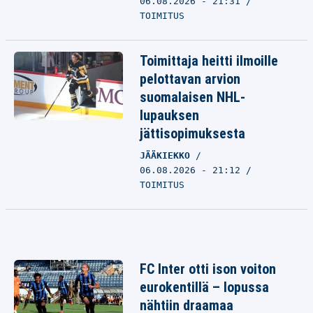
06.08.2026 - 21:31
TOIMITUS
Toimittaja heitti ilmoille
pelottavan arvion
suomalaisen NHL-
lupauksen
jättisopimuksesta
JÄÄKIEKKO
06.08.2026 - 21:12
TOIMITUS
FC Inter otti ison voiton
eurokentillä – lopussa
nähtiin draamaa