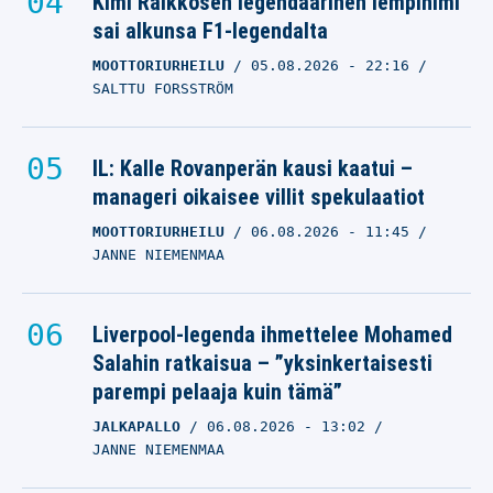
Kimi Räikkösen legendaarinen lempinimi
sai alkunsa F1-legendalta
MOOTTORIURHEILU
05.08.2026
- 22:16
SALTTU FORSSTRÖM
IL: Kalle Rovanperän kausi kaatui –
manageri oikaisee villit spekulaatiot
MOOTTORIURHEILU
06.08.2026
- 11:45
JANNE NIEMENMAA
Liverpool-legenda ihmettelee Mohamed
Salahin ratkaisua – ”yksinkertaisesti
parempi pelaaja kuin tämä”
JALKAPALLO
06.08.2026
- 13:02
JANNE NIEMENMAA