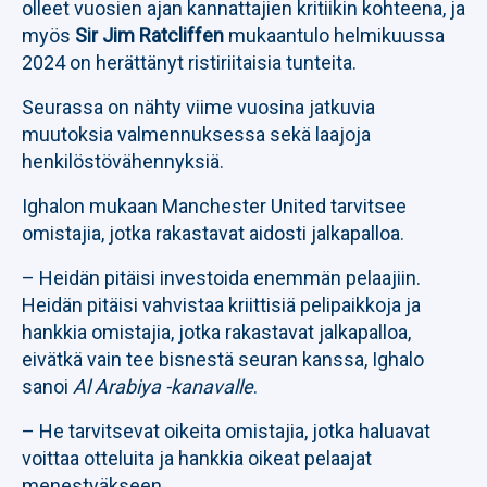
olleet vuosien ajan kannattajien kritiikin kohteena, ja
myös
Sir Jim Ratcliffen
mukaantulo helmikuussa
2024 on herättänyt ristiriitaisia tunteita.
Seurassa on nähty viime vuosina jatkuvia
muutoksia valmennuksessa sekä laajoja
henkilöstövähennyksiä.
Ighalon mukaan Manchester United tarvitsee
omistajia, jotka rakastavat aidosti jalkapalloa.
– Heidän pitäisi investoida enemmän pelaajiin.
Heidän pitäisi vahvistaa kriittisiä pelipaikkoja ja
hankkia omistajia, jotka rakastavat jalkapalloa,
eivätkä vain tee bisnestä seuran kanssa, Ighalo
sanoi
Al Arabiya -kanavalle
.
– He tarvitsevat oikeita omistajia, jotka haluavat
voittaa otteluita ja hankkia oikeat pelaajat
menestyäkseen.