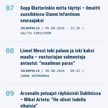
Sepp Blatterinkin mitta täyttyi – ilmoitti
suosikkinsa Gianni Infantinon
seuraajaksi
JALKAPALLO
05.08.2026
- 21:16
SALTTU FORSSTRÖM
Lionel Messi teki paluun ja iski kaksi
maalia – vastustajan valmentaja
antautui: ”maailman paras”
JALKAPALLO
06.08.2026
- 08:42
JANNE NIEMENMAA
Arsenalin pelaajat räyhäsivät Dublinissa
– Mikel Arteta: ”He olivat todella
vihaisia”