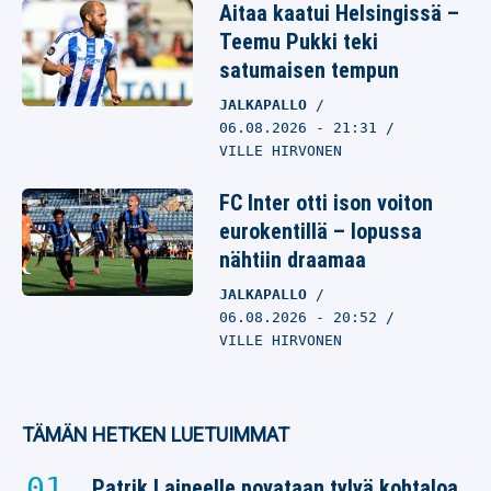
Aitaa kaatui Helsingissä –
Teemu Pukki teki
satumaisen tempun
JALKAPALLO
06.08.2026
- 21:31
VILLE HIRVONEN
FC Inter otti ison voiton
eurokentillä – lopussa
nähtiin draamaa
JALKAPALLO
06.08.2026
- 20:52
VILLE HIRVONEN
TÄMÄN HETKEN LUETUIMMAT
Patrik Laineelle povataan tylyä kohtaloa