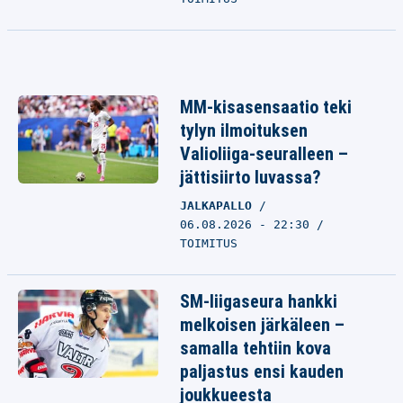
MM-kisasensaatio teki
tylyn ilmoituksen
Valioliiga-seuralleen –
jättisiirto luvassa?
JALKAPALLO
06.08.2026 - 22:30
TOIMITUS
SM-liigaseura hankki
melkoisen järkäleen –
samalla tehtiin kova
paljastus ensi kauden
joukkueesta