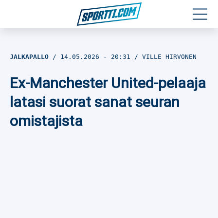
Moottoriurheilu
JALKAPALLO
14.05.2026
- 20:31
VILLE HIRVONEN
Jääkiekko
Ex-Manchester United-pelaaja
Jalkapallo
latasi suorat sanat seuran
omistajista
Yleisurheilu
Talviurheilu
Muu urheilu
SPORTIVO TV