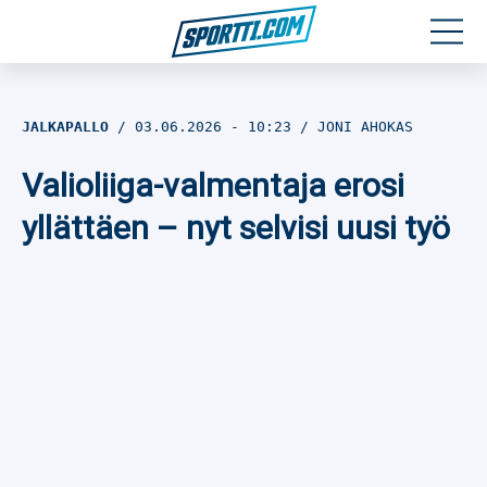
Moottoriurheilu
JALKAPALLO
03.06.2026
- 10:23
JONI AHOKAS
Jääkiekko
Valioliiga-valmentaja erosi
Jalkapallo
yllättäen – nyt selvisi uusi työ
Yleisurheilu
Talviurheilu
Muu urheilu
SPORTIVO TV