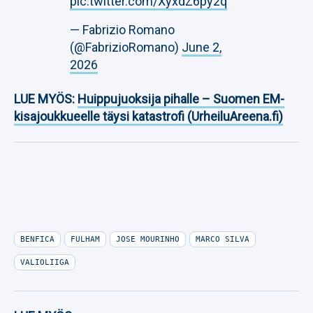
pic.twitter.com/XyxdZ6py2q
— Fabrizio Romano
(@FabrizioRomano)
June 2,
2026
LUE MYÖS:
Huippujuoksija pihalle – Suomen EM-
kisajoukkueelle täysi katastrofi (UrheiluAreena.fi)
BENFICA
FULHAM
JOSE MOURINHO
MARCO SILVA
VALIOLIIGA