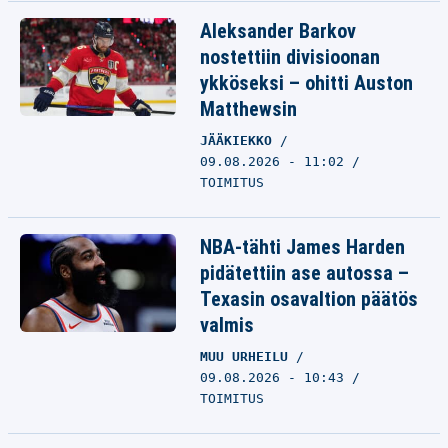
Aleksander Barkov
nostettiin divisioonan
ykköseksi – ohitti Auston
Matthewsin
JÄÄKIEKKO
09.08.2026 - 11:02
TOIMITUS
NBA-tähti James Harden
pidätettiin ase autossa –
Texasin osavaltion päätös
valmis
MUU URHEILU
09.08.2026 - 10:43
TOIMITUS