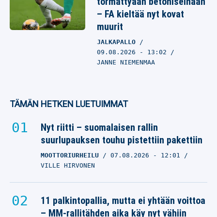
törmättyään betoniseinään
– FA kieltää nyt kovat
muurit
JALKAPALLO
09.08.2026
- 13:02
JANNE NIEMENMAA
TÄMÄN HETKEN LUETUIMMAT
Nyt riitti – suomalaisen rallin
suurlupauksen touhu pistettiin pakettiin
MOOTTORIURHEILU
07.08.2026
- 12:01
VILLE HIRVONEN
11 palkintopallia, mutta ei yhtään voittoa
– MM-rallitähden aika käy nyt vähiin