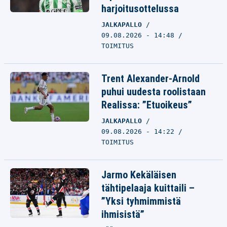
harjoitusottelussa
JALKAPALLO
09.08.2026 - 14:48
TOIMITUS
Trent Alexander-Arnold
puhui uudesta roolistaan
Realissa: ”Etuoikeus”
JALKAPALLO
09.08.2026 - 14:22
TOIMITUS
Jarmo Kekäläisen
tähtipelaaja kuittaili –
”Yksi tyhmimmistä
ihmisistä”