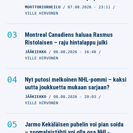
MOOTTORIURHEILU
07.08.2026
- 23:11
VILLE HIRVONEN
Montreal Canadiens haluaa Rasmus
Ristolaisen – raju hintalappu julki
JÄÄKIEKKO
08.08.2026
- 16:48
VILLE HIRVONEN
Nyt putosi melkoinen NHL-pommi – kaksi
uutta joukkuetta mukaan sarjaan?
JÄÄKIEKKO
08.08.2026
- 20:03
VILLE HIRVONEN
Jarmo Kekäläisen puhelin voi pian soida
– suomalaistähti voi olla osa NHL-