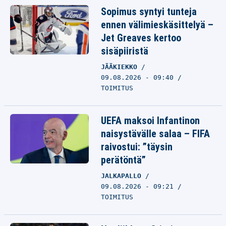
Sopimus syntyi tunteja
ennen välimieskäsittelyä –
Jet Greaves kertoo
sisäpiiristä
JÄÄKIEKKO
09.08.2026 - 09:40
TOIMITUS
UEFA maksoi Infantinon
naisystävälle salaa – FIFA
raivostui: ”täysin
perätöntä”
JALKAPALLO
09.08.2026 - 09:21
TOIMITUS