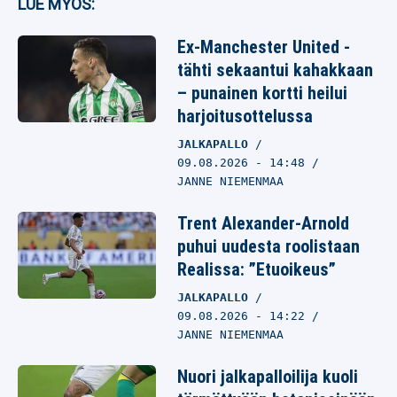
LUE MYÖS:
Ex-Manchester United -
tähti sekaantui kahakkaan
– punainen kortti heilui
harjoitusottelussa
JALKAPALLO
09.08.2026
- 14:48
JANNE NIEMENMAA
Trent Alexander-Arnold
puhui uudesta roolistaan
Realissa: ”Etuoikeus”
JALKAPALLO
09.08.2026
- 14:22
JANNE NIEMENMAA
Nuori jalkapalloilija kuoli