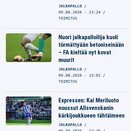
JALKAPALLO
09.08.2026 - 13:24
TOIMITUS
Nuori jalkapalloilija kuoli
törmättyään betoniseinään
– FA kieltää nyt kovat
muurit
JALKAPALLO
09.08.2026 - 13:02
TOIMITUS
Expressen: Kai Meriluoto
noussut Allsvenskanin
kärkijoukkueen tähtäimeen
JALKAPALLO
09.08.2026 - 12:45