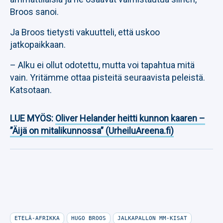
Broos sanoi.
Ja Broos tietysti vakuutteli, että uskoo
jatkopaikkaan.
– Alku ei ollut odotettu, mutta voi tapahtua mitä
vain. Yritämme ottaa pisteitä seuraavista peleistä.
Katsotaan.
LUE MYÖS:
Oliver Helander heitti kunnon kaaren –
”Äijä on mitalikunnossa” (UrheiluAreena.fi)
ETELÄ-AFRIKKA
HUGO BROOS
JALKAPALLON MM-KISAT