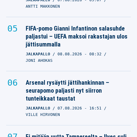
ANTTI MAKKONEN
FIFA-pomo Gianni Infantinon salasuhde
paljastui – UEFA maksoi rakastajan ulos
jättisummalla
JALKAPALLO
08.08.2026
- 08:32
JONI AHOKAS
Arsenal rysäytti jättihankinnan –
seurapomo paljasti nyt siirron
tunteikkaat taustat
JALKAPALLO
07.08.2026
- 16:51
VILLE HIRVONEN
Ei mitään uutta Tampereelta – Ilves suli