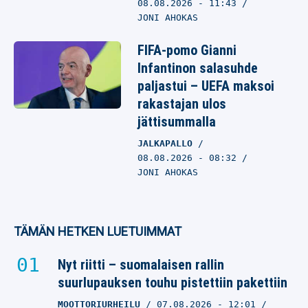
08.08.2026
- 11:43
JONI AHOKAS
FIFA-pomo Gianni
Infantinon salasuhde
paljastui – UEFA maksoi
rakastajan ulos
jättisummalla
JALKAPALLO
08.08.2026
- 08:32
JONI AHOKAS
TÄMÄN HETKEN LUETUIMMAT
Nyt riitti – suomalaisen rallin
suurlupauksen touhu pistettiin pakettiin
MOOTTORIURHEILU
07.08.2026
- 12:01