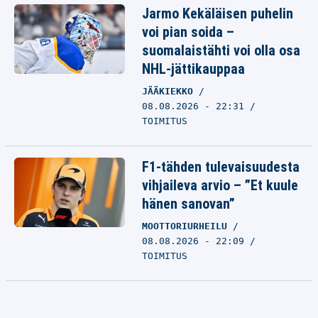
Jarmo Kekäläisen puhelin
voi pian soida –
suomalaistähti voi olla osa
NHL-jättikauppaa
JÄÄKIEKKO
08.08.2026 - 22:31
TOIMITUS
F1-tähden tulevaisuudesta
vihjaileva arvio – ”Et kuule
hänen sanovan”
MOOTTORIURHEILU
08.08.2026 - 22:09
TOIMITUS