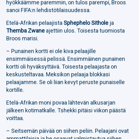
hyökkäämme paremmin, on tulos parempi, Broos
sanoi FIFA:n lehdistötilaisuudessa.
Etelä-Afrikan pelaajista
Sphephelo Sithole
ja
Themba Zwane
ajettiin ulos. Toisesta tuomiosta
Broos marisi.
– Punainen kortti ei ole kiva pelaajille
ensimmäisessä pelissä. Ensimmäinen punainen
kortti oli hyväksyttävä. Toisesta pelaajasta on
keskusteltavaa. Meksikon pelaaja blokkasi
pelaajamme. Se oli liian kevyt peruste punaiselle
kortille.
Etelä-Afrikan moni povaa lähtevän alkusarjan
jälkeen kotimatkalle. Tshekki pitäisi viikon päästä
voittaa.
– Seitsemän päivää on siihen peliin. Pelaajani ovat
ammattilaisia ja he osaavat valmistautua siihen,