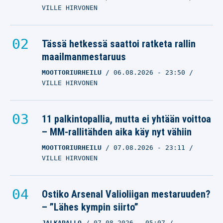
VILLE HIRVONEN
Tässä hetkessä saattoi ratketa rallin
maailmanmestaruus
MOOTTORIURHEILU
06.08.2026
- 23:50
VILLE HIRVONEN
11 palkintopallia, mutta ei yhtään voittoa
– MM-rallitähden aika käy nyt vähiin
MOOTTORIURHEILU
07.08.2026
- 23:11
VILLE HIRVONEN
Ostiko Arsenal Valioliigan mestaruuden?
– ”Lähes kympin siirto”
JALKAPALLO
07.08.2026
- 05:07