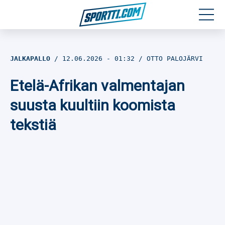
Moottoriurheilu
JALKAPALLO
12.06.2026
- 01:32
OTTO PALOJÄRVI
Jääkiekko
Etelä-Afrikan valmentajan
Jalkapallo
suusta kuultiin koomista
tekstiä
Yleisurheilu
Talviurheilu
Muu urheilu
SPORTIVO TV