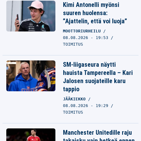
Kimi Antonelli myönsi
suuren huolensa:
”Ajattelin, että voi luoja”
MOOTTORIURHEILU
08.08.2026 - 19:53
TOIMITUS
SM-liigaseura näytti
hauista Tampereella – Kari
Jalosen suojateille karu
tappio
JÄÄKIEKKO
08.08.2026 - 19:29
TOIMITUS
Manchester Unitedille raju
takaisku vain hetkeä ennen