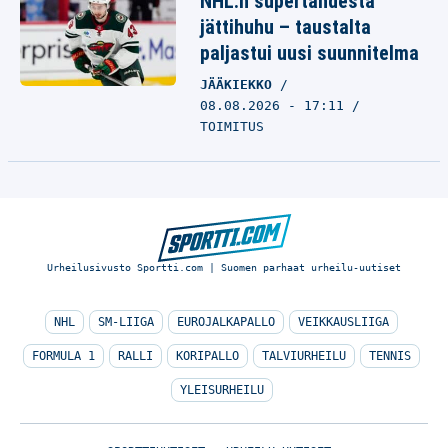
NHL:n supertähdestä
jättihuhu – taustalta
paljastui uusi suunnitelma
JÄÄKIEKKO
08.08.2026 - 17:11
TOIMITUS
Urheilusivusto Sportti.com | Suomen parhaat urheilu-uutiset
NHL
SM-LIIGA
EUROJALKAPALLO
VEIKKAUSLIIGA
FORMULA 1
RALLI
KORIPALLO
TALVIURHEILU
TENNIS
YLEISURHEILU