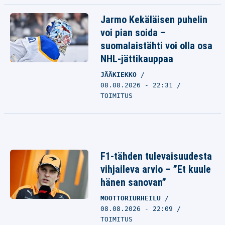
Jarmo Kekäläisen puhelin
voi pian soida –
suomalaistähti voi olla osa
NHL-jättikauppaa
JÄÄKIEKKO
08.08.2026 - 22:31
TOIMITUS
F1-tähden tulevaisuudesta
vihjaileva arvio – ”Et kuule
hänen sanovan”
MOOTTORIURHEILU
08.08.2026 - 22:09
TOIMITUS