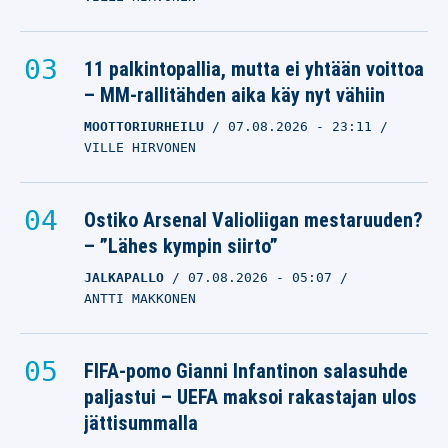
11 palkintopallia, mutta ei yhtään voittoa
– MM-rallitähden aika käy nyt vähiin
MOOTTORIURHEILU
07.08.2026
- 23:11
VILLE HIRVONEN
Ostiko Arsenal Valioliigan mestaruuden?
– ”Lähes kympin siirto”
JALKAPALLO
07.08.2026
- 05:07
ANTTI MAKKONEN
FIFA-pomo Gianni Infantinon salasuhde
paljastui – UEFA maksoi rakastajan ulos
jättisummalla