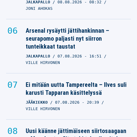
JALKAPALLO
08.08.2026
- 08:32
JONI AHOKAS
Arsenal rysäytti jättihankinnan –
seurapomo paljasti nyt siirron
tunteikkaat taustat
JALKAPALLO
07.08.2026
- 16:51
VILLE HIRVONEN
Ei mitään uutta Tampereelta – Ilves suli
karusti Tapparan käsittelyssä
JÄÄKIEKKO
07.08.2026
- 20:39
VILLE HIRVONEN
Uusi käänne jättimäiseen siirtosaagaan