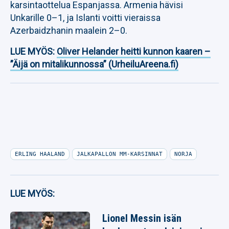
karsintaottelua Espanjassa. Armenia hävisi
Unkarille 0–1, ja Islanti voitti vieraissa
Azerbaidzhanin maalein 2–0.
LUE MYÖS:
Oliver Helander heitti kunnon kaaren –
”Äijä on mitalikunnossa” (UrheiluAreena.fi)
ERLING HAALAND
JALKAPALLON MM-KARSINNAT
NORJA
LUE MYÖS:
Lionel Messin isän