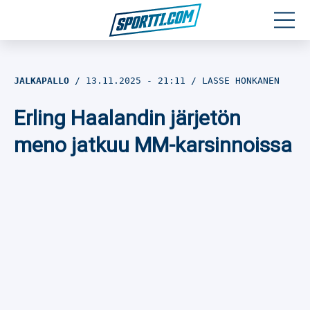
Moottoriurheilu
JALKAPALLO
13.11.2025
- 21:11
LASSE HONKANEN
Jääkiekko
Erling Haalandin järjetön
Jalkapallo
meno jatkuu MM-karsinnoissa
Yleisurheilu
Talviurheilu
Muu urheilu
SPORTIVO TV