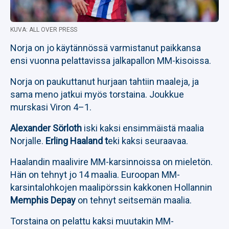
KUVA: ALL OVER PRESS
Norja on jo käytännössä varmistanut paikkansa
ensi vuonna pelattavissa jalkapallon MM-kisoissa.
Norja on paukuttanut hurjaan tahtiin maaleja, ja
sama meno jatkui myös torstaina. Joukkue
murskasi Viron 4–1.
Alexander Sörloth
iski kaksi ensimmäistä maalia
Norjalle.
Erling Haaland t
eki kaksi seuraavaa.
Haalandin maalivire MM-karsinnoissa on mieletön.
Hän on tehnyt jo 14 maalia. Euroopan MM-
karsintalohkojen maalipörssin kakkonen Hollannin
Memphis Depay
on tehnyt seitsemän maalia.
Torstaina on pelattu kaksi muutakin MM-