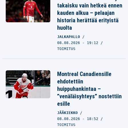
takaisku vain hetkeä ennen
kauden alkua – pelaajan
historia herättää erityistä
huolta
JALKAPALLO
08.08.2026 - 19:12
TOIMITUS
Montreal Canadiensille
ehdotettiin
huippuhankintaa –
”venäläisyhteys” nostettiin
esille
JÄÄKIEKKO
08.08.2026 - 18:52
TOIMITUS