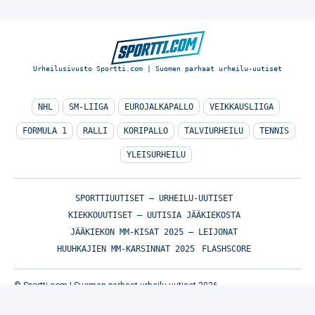
Urheilusivusto Sportti.com | Suomen parhaat urheilu-uutiset
NHL
SM-LIIGA
EUROJALKAPALLO
VEIKKAUSLIIGA
FORMULA 1
RALLI
KORIPALLO
TALVIURHEILU
TENNIS
YLEISURHEILU
SPORTTIUUTISET – URHEILU-UUTISET
KIEKKOUUTISET – UUTISIA JÄÄKIEKOSTA
JÄÄKIEKON MM-KISAT 2025 – LEIJONAT
HUUHKAJIEN MM-KARSINNAT 2025
FLASHSCORE
© Sportti.com | Suomen parhaat urheilu-uutiset 2026
TIETOA MEISTÄ
/
🇬🇧 SPORTIVO NETWORK
/
KÄYTTÖEHDOT