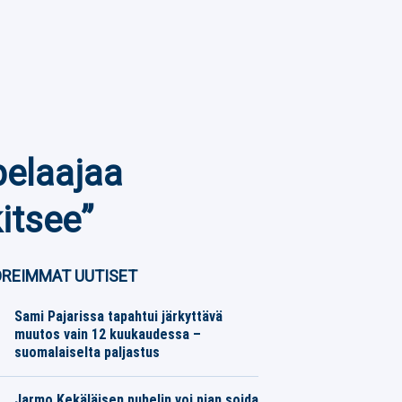
pelaajaa
itsee”
REIMMAT UUTISET
Sami Pajarissa tapahtui järkyttävä
muutos vain 12 kuukaudessa –
suomalaiselta paljastus
Moottoriurheilu
08.08.2026
Toimitus
Jarmo Kekäläisen puhelin voi pian soida