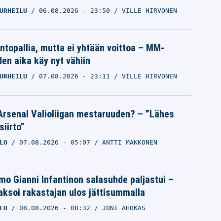
URHEILU
06.08.2026
- 23:50
VILLE HIRVONEN
intopallia, mutta ei yhtään voittoa – MM-
den aika käy nyt vähiin
URHEILU
07.08.2026
- 23:11
VILLE HIRVONEN
Arsenal Valioliigan mestaruuden? – ”Lähes
siirto”
LO
07.08.2026
- 05:07
ANTTI MAKKONEN
mo Gianni Infantinon salasuhde paljastui –
ksoi rakastajan ulos jättisummalla
LO
08.08.2026
- 08:32
JONI AHOKAS