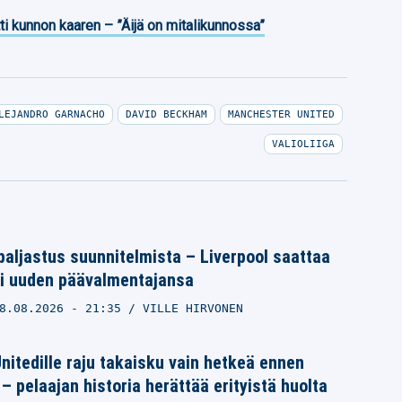
ti kunnon kaaren – ”Äijä on mitalikunnossa”
LEJANDRO GARNACHO
DAVID BECKHAM
MANCHESTER UNITED
VALIOLIIGA
 paljastus suunnitelmista – Liverpool saattaa
ti uuden päävalmentajansa
8.08.2026
- 21:35
VILLE HIRVONEN
itedille raju takaisku vain hetkeä ennen
– pelaajan historia herättää erityistä huolta