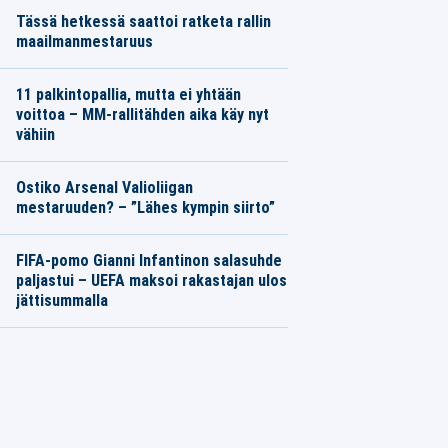
Tässä hetkessä saattoi ratketa rallin
maailmanmestaruus
11 palkintopallia, mutta ei yhtään
voittoa – MM-rallitähden aika käy nyt
vähiin
Ostiko Arsenal Valioliigan
mestaruuden? – ”Lähes kympin siirto”
FIFA-pomo Gianni Infantinon salasuhde
paljastui – UEFA maksoi rakastajan ulos
jättisummalla