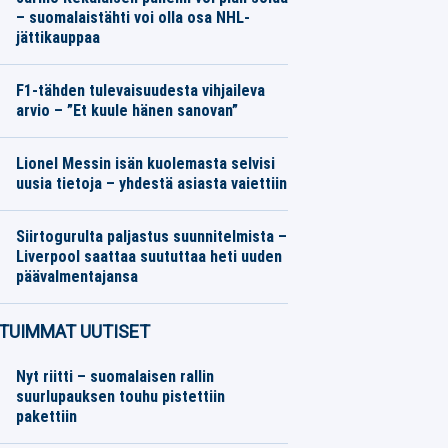
– suomalaistähti voi olla osa NHL-
jättikauppaa
Jääkiekko
08.08.2026
Toimitus
F1-tähden tulevaisuudesta vihjaileva
arvio – ”Et kuule hänen sanovan”
Moottoriurheilu
08.08.2026
Toimitus
Lionel Messin isän kuolemasta selvisi
uusia tietoja – yhdestä asiasta vaiettiin
Jalkapallo
08.08.2026
Toimitus
Siirtogurulta paljastus suunnitelmista –
Liverpool saattaa suututtaa heti uuden
päävalmentajansa
Jalkapallo
08.08.2026
Toimitus
TUIMMAT UUTISET
Nyt riitti – suomalaisen rallin
suurlupauksen touhu pistettiin
pakettiin