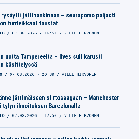
 rysäytti jättihankinnan – seurapomo paljasti
ron tunteikkaat taustat
LO
07.08.2026
- 16:51
VILLE HIRVONEN
än uutta Tampereelta – Ilves suli karusti
n käsittelyssä
O
07.08.2026
- 20:39
VILLE HIRVONEN
änne jättimäiseen siirtosaagaan – Manchester
i tylyn ilmoituksen Barcelonalle
LO
07.08.2026
- 17:50
VILLE HIRVONEN