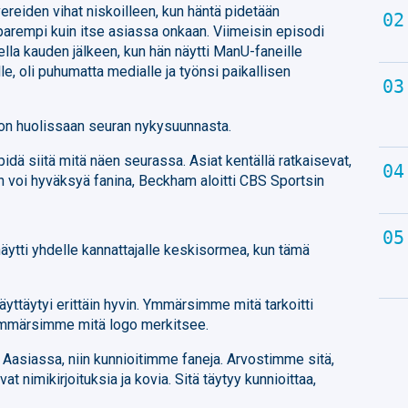
reiden vihat niskoilleen, kun häntä pidetään
 parempi kuin itse asiassa onkaan. Viimeisin episodi
ella kauden jälkeen, kun hän näytti ManU-faneille
e, oli puhumatta medialle ja työnsi paikallisen
on huolissaan seuran nykysuunnasta.
pidä siitä mitä näen seurassa. Asiat kentällä ratkaisevat,
en voi hyväksyä fanina, Beckham aloitti CBS Sportsin
äytti yhdelle kannattajalle keskisormea, kun tämä
yttäytyi erittäin hyvin. Ymmärsimme mitä tarkoitti
 Ymmärsimme mitä logo merkitsee.
Aasiassa, niin kunnioitimme faneja. Arvostimme sitä,
vat nimikirjoituksia ja kovia. Sitä täytyy kunnioittaa,