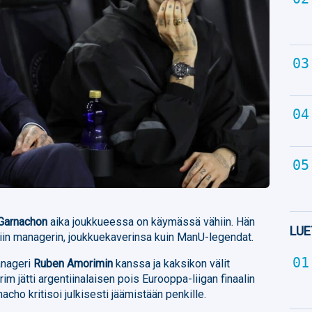
 Garnachon
aika joukkueessa on käymässä vähiin. Hän
LUE
niin managerin, joukkuekaverinsa kuin ManU-legendat.
manageri
Ruben Amorimin
kanssa ja kaksikon välit
im jätti argentiinalaisen pois Eurooppa-liigan finaalin
acho kritisoi julkisesti jäämistään penkille.