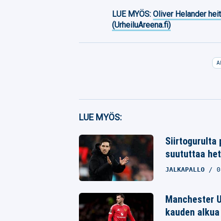
LUE MYÖS:
Oliver Helander heit
(UrheiluAreena.fi)
A
Facebook
LUE MYÖS:
Twitter
Siirtogurulta
Whatsapp
suututtaa he
JALKAPALLO
0
Manchester Un
kauden alkua 