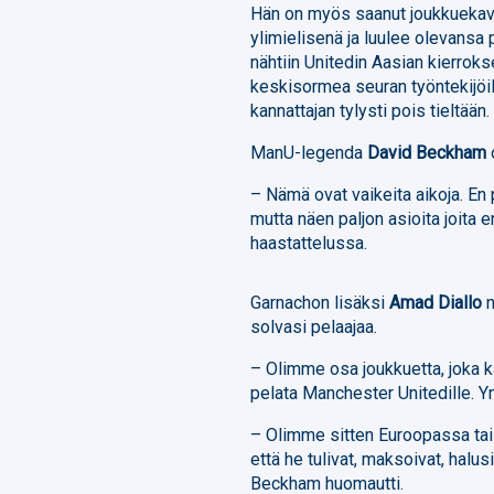
Hän on myös saanut joukkuekave
ylimielisenä ja luulee olevansa
nähtiin Unitedin Aasian kierroks
keskisormea seuran työntekijöill
kannattajan tylysti pois tieltään.
ManU-legenda
David Beckham
– Nämä ovat vaikeita aikoja. En 
mutta näen paljon asioita joita 
haastattelussa.
Garnachon lisäksi
Amad Diallo
n
solvasi pelaajaa.
– Olimme osa joukkuetta, joka kä
pelata Manchester Unitedille.
– Olimme sitten Euroopassa tai 
että he tulivat, maksoivat, halusi
Beckham huomautti.