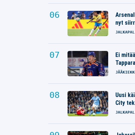
Arsenal
nyt siir
JALKAPAL
Ei mitä
Tappara
JÄÄKIEKK
Uusi kä
City tek
JALKAPAL