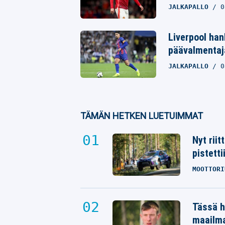
JALKAPALLO
0
Liverpool ha
päävalmentaja
JALKAPALLO
0
TÄMÄN HETKEN LUETUIMMAT
Nyt rii
pistetti
MOOTTORI
Tässä h
maailm