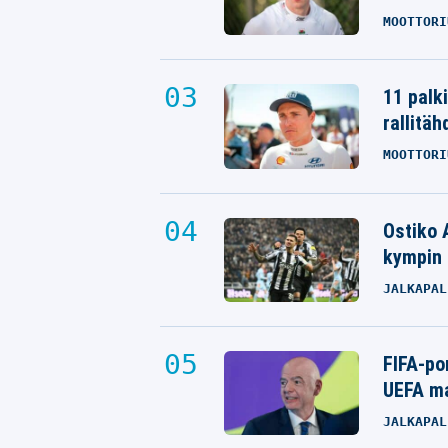
MOOTTORI
11 palk
rallitäh
MOOTTORI
Ostiko 
kympin 
JALKAPAL
FIFA-po
UEFA ma
JALKAPAL