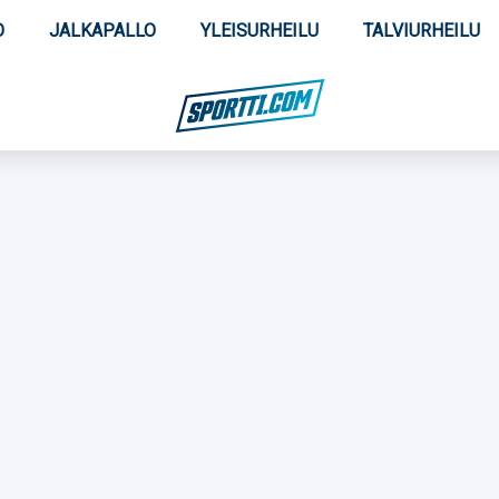
O
JALKAPALLO
YLEISURHEILU
TALVIURHEILU