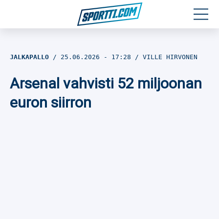
Moottoriurheilu
JALKAPALLO
25.06.2026
- 17:28
VILLE HIRVONEN
Jääkiekko
Arsenal vahvisti 52 miljoonan
Jalkapallo
euron siirron
Yleisurheilu
Talviurheilu
Muu urheilu
SPORTIVO TV