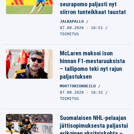
seurapomo paljasti nyt
siirron tunteikkaat taustat
JALKAPALLO
07.08.2026 - 16:51
TOIMITUS
McLaren maksoi ison
hinnan F1-mestaruuksista
– tallipomo teki nyt rajun
paljastuksen
MOOTTORIURHEILU
07.08.2026 - 16:32
TOIMITUS
Suomalaisen NHL-pelaajan
jättisopimuksesta paljastui
erikoinen yksityiskohta –