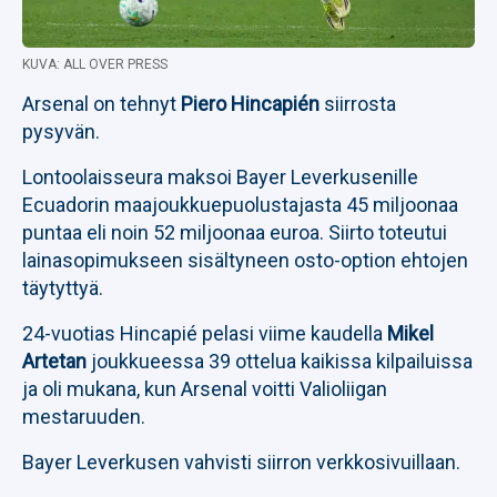
KUVA: ALL OVER PRESS
Arsenal on tehnyt
Piero Hincapién
siirrosta
pysyvän.
Lontoolaisseura maksoi Bayer Leverkusenille
Ecuadorin maajoukkuepuolustajasta 45 miljoonaa
puntaa eli noin 52 miljoonaa euroa. Siirto toteutui
lainasopimukseen sisältyneen osto-option ehtojen
täytyttyä.
24-vuotias Hincapié pelasi viime kaudella
Mikel
Artetan
joukkueessa 39 ottelua kaikissa kilpailuissa
ja oli mukana, kun Arsenal voitti Valioliigan
mestaruuden.
Bayer Leverkusen vahvisti siirron verkkosivuillaan.