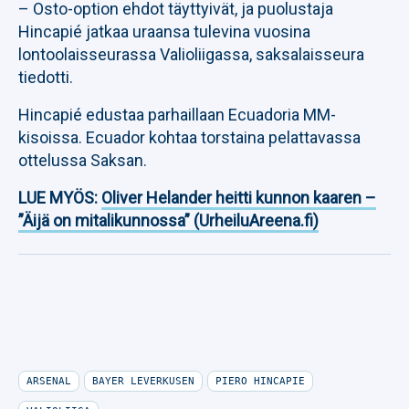
– Osto-option ehdot täyttyivät, ja puolustaja
Hincapié jatkaa uraansa tulevina vuosina
lontoolaisseurassa Valioliigassa, saksalaisseura
tiedotti.
Hincapié edustaa parhaillaan Ecuadoria MM-
kisoissa. Ecuador kohtaa torstaina pelattavassa
ottelussa Saksan.
LUE MYÖS:
Oliver Helander heitti kunnon kaaren –
”Äijä on mitalikunnossa” (UrheiluAreena.fi)
ARSENAL
BAYER LEVERKUSEN
PIERO HINCAPIE