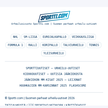
Urheilusivusto Sportti.com | Suomen parhaat urheilu-uutiset
NHL
SM-LIIGA
EUROJALKAPALLO
VEIKKAUSLIIGA
FORMULA 1
RALLI
KORIPALLO
TALVIURHEILU
TENNIS
YLEISURHEILU
SPORTTIUUTISET – URHEILU-UUTISET
KIEKKOUUTISET – UUTISIA JÄÄKIEKOSTA
JÄÄKIEKON MM-KISAT 2025 – LEIJONAT
HUUHKAJIEN MM-KARSINNAT 2025
FLASHSCORE
© Sportti.com | Suomen parhaat urheilu-uutiset 2026
TIETOA MEISTÄ
/
🇬🇧 SPORTIVO NETWORK
/
KÄYTTÖEHDOT