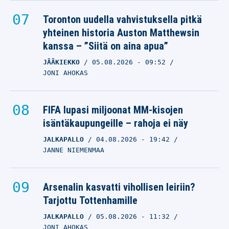
Toronton uudella vahvistuksella pitkä
yhteinen historia Auston Matthewsin
kanssa – ”Siitä on aina apua”
JÄÄKIEKKO
05.08.2026
- 09:52
JONI AHOKAS
FIFA lupasi miljoonat MM-kisojen
isäntäkaupungeille – rahoja ei näy
JALKAPALLO
04.08.2026
- 19:42
JANNE NIEMENMAA
Arsenalin kasvatti vihollisen leiriin?
Tarjottu Tottenhamille
JALKAPALLO
05.08.2026
- 11:32
JONI AHOKAS