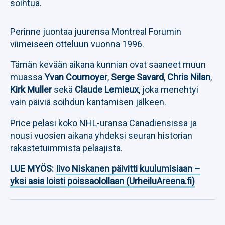
soihtua.
Perinne juontaa juurensa Montreal Forumin
viimeiseen otteluun vuonna 1996.
Tämän kevään aikana kunnian ovat saaneet muun
muassa
Yvan Cournoyer
,
Serge Savard
,
Chris Nilan
,
Kirk Muller
sekä
Claude Lemieux
, joka menehtyi
vain päiviä soihdun kantamisen jälkeen.
Price pelasi koko NHL-uransa Canadiensissa ja
nousi vuosien aikana yhdeksi seuran historian
rakastetuimmista pelaajista.
LUE MYÖS:
Iivo Niskanen päivitti kuulumisiaan –
yksi asia loisti poissaolollaan (UrheiluAreena.fi)