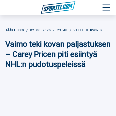
Moottoriurheilu
JÄÄKIEKKO
02.06.2026
- 23:48
VILLE HIRVONEN
Jääkiekko
Vaimo teki kovan paljastuksen
Jalkapallo
– Carey Pricen piti esiintyä
NHL:n pudotuspeleissä
Yleisurheilu
Talviurheilu
Muu urheilu
SPORTIVO TV