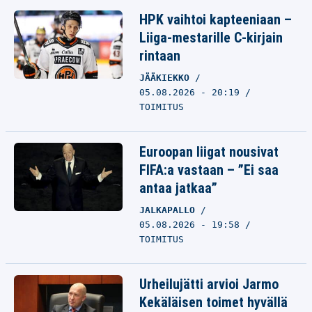
HPK vaihtoi kapteeniaan –
Liiga-mestarille C-kirjain
rintaan
JÄÄKIEKKO
05.08.2026 - 20:19
TOIMITUS
Euroopan liigat nousivat
FIFA:a vastaan – ”Ei saa
antaa jatkaa”
JALKAPALLO
05.08.2026 - 19:58
TOIMITUS
Urheilujätti arvioi Jarmo
Kekäläisen toimet hyvällä