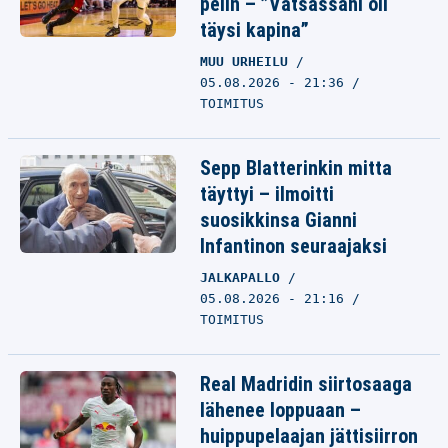
pelin – ”Vatsassani oli
täysi kapina”
MUU URHEILU
05.08.2026 - 21:36
TOIMITUS
Sepp Blatterinkin mitta
täyttyi – ilmoitti
suosikkinsa Gianni
Infantinon seuraajaksi
JALKAPALLO
05.08.2026 - 21:16
TOIMITUS
Real Madridin siirtosaaga
lähenee loppuaan –
huippupelaajan jättisiirron