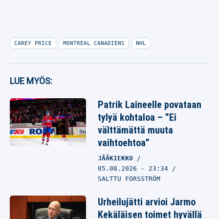
CAREY PRICE
MONTREAL CANADIENS
NHL
LUE MYÖS:
Patrik Laineelle povataan
tylyä kohtaloa – ”Ei
välttämättä muuta
vaihtoehtoa”
JÄÄKIEKKO
05.08.2026
- 23:34
SALTTU FORSSTRÖM
Urheilujätti arvioi Jarmo
Kekäläisen toimet hyvällä