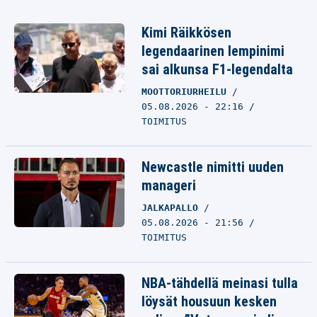
Kimi Räikkösen
legendaarinen lempinimi
sai alkunsa F1-legendalta
MOOTTORIURHEILU
05.08.2026 - 22:16
TOIMITUS
Newcastle nimitti uuden
manageri
JALKAPALLO
05.08.2026 - 21:56
TOIMITUS
NBA-tähdellä meinasi tulla
löysät housuun kesken