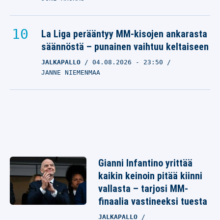
La Liga perääntyy MM-kisojen ankarasta
säännöstä – punainen vaihtuu keltaiseen
JALKAPALLO
04.08.2026
- 23:50
JANNE NIEMENMAA
Gianni Infantino yrittää
kaikin keinoin pitää kiinni
vallasta – tarjosi MM-
finaalia vastineeksi tuesta
JALKAPALLO