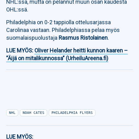
NHL:ssä, mutta on pelannut muun osan kaudesta
OHL:ssä.
Philadelphia on 0-2 tappiolla ottelusarjassa
Carolinaa vastaan. Philadelphiassa pelaa myös
suomalaispuolustaja
Rasmus Ristolainen
.
LUE MYÖS:
Oliver Helander heitti kunnon kaaren –
”Äijä on mitalikunnossa” (UrheiluAreena.fi)
NHL
NOAH CATES
PHILADELPHIA FLYERS
LUE MYÖS: