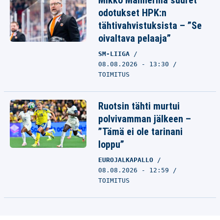
Mikko Mannerilla suuret
odotukset HPK:n
tähtivahvistuksista – ”Se
oivaltava pelaaja”
SM-LIIGA
08.08.2026 - 13:30
TOIMITUS
Ruotsin tähti murtui
polvivamman jälkeen –
”Tämä ei ole tarinani
loppu”
EUROJALKAPALLO
08.08.2026 - 12:59
TOIMITUS