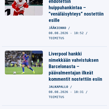
ehdotettiin
huippuhankintaa –
”venäläisyhteys” nostettiin
esille
JÄÄKIEKKO
08.08.2026 - 18:52
TOIMITUS
Liverpool hankki
nimekkään vahvistuksen
Barcelonasta –
päävalmentajan ilkeät
kommentit nostettiin esiin
JALKAPALLO
08.08.2026 - 18:31
TOIMITUS