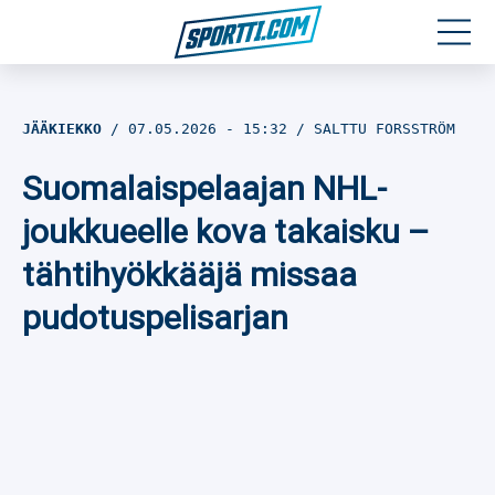
Moottoriurheilu
JÄÄKIEKKO
07.05.2026
- 15:32
SALTTU FORSSTRÖM
Jääkiekko
Suomalaispelaajan NHL-
Jalkapallo
joukkueelle kova takaisku –
tähtihyökkääjä missaa
Yleisurheilu
pudotuspelisarjan
Talviurheilu
Muu urheilu
SPORTIVO TV