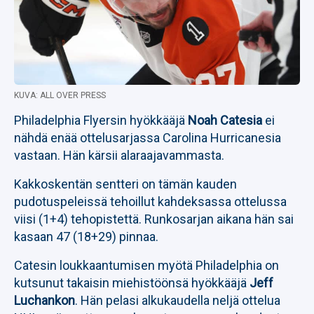
KUVA: ALL OVER PRESS
Philadelphia Flyersin hyökkääjä
Noah Catesia
ei
nähdä enää ottelusarjassa Carolina Hurricanesia
vastaan. Hän kärsii alaraajavammasta.
Kakkoskentän sentteri on tämän kauden
pudotuspeleissä tehoillut kahdeksassa ottelussa
viisi (1+4) tehopistettä. Runkosarjan aikana hän sai
kasaan 47 (18+29) pinnaa.
Catesin loukkaantumisen myötä Philadelphia on
kutsunut takaisin miehistöönsä hyökkääjä
Jeff
Luchankon
. Hän pelasi alkukaudella neljä ottelua