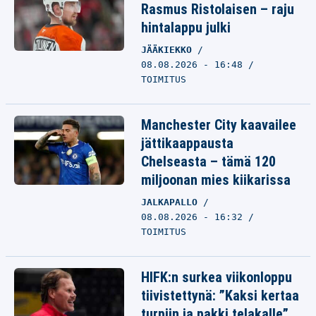
Rasmus Ristolaisen – raju
hintalappu julki
JÄÄKIEKKO
08.08.2026 - 16:48
TOIMITUS
Manchester City kaavailee
jättikaappausta
Chelseasta – tämä 120
miljoonan mies kiikarissa
JALKAPALLO
08.08.2026 - 16:32
TOIMITUS
HIFK:n surkea viikonloppu
tiivistettynä: ”Kaksi kertaa
turpiin ja pakki telakalle”