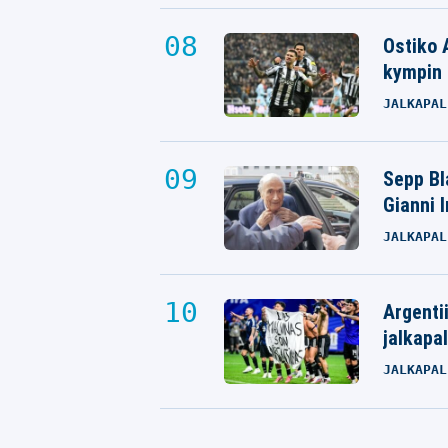
Ostiko 
kympin 
JALKAPAL
Sepp Bla
Gianni 
JALKAPAL
Argenti
jalkapal
JALKAPAL