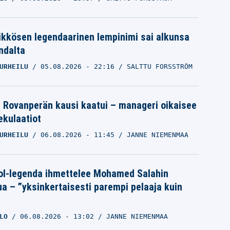
ikkösen legendaarinen lempinimi sai alkunsa
ndalta
URHEILU
05.08.2026
- 22:16
SALTTU FORSSTRÖM
le Rovanperän kausi kaatui – manageri oikaisee
pekulaatiot
URHEILU
06.08.2026
- 11:45
JANNE NIEMENMAA
ol-legenda ihmettelee Mohamed Salahin
ua – ”yksinkertaisesti parempi pelaaja kuin
LO
06.08.2026
- 13:02
JANNE NIEMENMAA