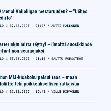
Arsenal Valioliigan mestaruuden? – ”Lähes
siirto”
LO
07.08.2026
- 05:07
ANTTI MAKKONEN
tterinkin mitta täyttyi – ilmoitti suosikkinsa
Infantinon seuraajaksi
LO
05.08.2026
- 21:16
SALTTU FORSSTRÖM
inan MM-kisakohu paisui taas – maan
loliitto teki poikkeuksellisen ratkaisun
LO
06.08.2026
- 16:48
VILLE HIRVONEN