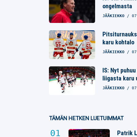
ongelmasta
Whatsapp
JÄÄKIEKKO
07
Pitsiturnauks
karu kohtalo
JÄÄKIEKKO
07
IS: Nyt puhu
liigasta karu
JÄÄKIEKKO
07
TÄMÄN HETKEN LUETUIMMAT
Patrik 