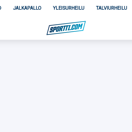
O
JALKAPALLO
YLEISURHEILU
TALVIURHEILU