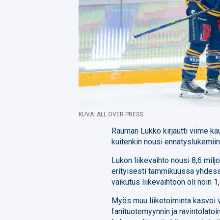
KUVA: ALL OVER PRESS
Rauman Lukko kirjautti viime kaud
kuitenkin nousi ennätyslukemiin
Lukon liikevaihto nousi 8,6 mil
erityisesti tammikuussa yhdessä
vaikutus liikevaihtoon oli noin 1
Myös muu liiketoiminta kasvoi 
fanituotemyynnin ja ravintolato