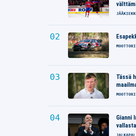
välttäm
JÄÄKIEKK
Esapekk
MOOTTORI
Tässä h
maailm
MOOTTORI
Gianni I
vallast
JALKAPAL