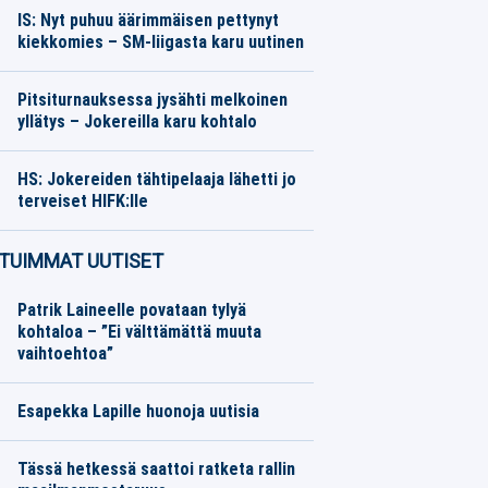
IS: Nyt puhuu äärimmäisen pettynyt
kiekkomies – SM-liigasta karu uutinen
Jääkiekko
07.08.2026
Toimitus
Pitsiturnauksessa jysähti melkoinen
yllätys – Jokereilla karu kohtalo
Jääkiekko
07.08.2026
Toimitus
HS: Jokereiden tähtipelaaja lähetti jo
terveiset HIFK:lle
Jääkiekko
07.08.2026
Toimitus
TUIMMAT UUTISET
Patrik Laineelle povataan tylyä
kohtaloa – ”Ei välttämättä muuta
vaihtoehtoa”
Esapekka Lapille huonoja uutisia
Tässä hetkessä saattoi ratketa rallin