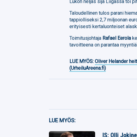
Lukon neljäs sija Liigassa toi 
Taloudellinen tulos parani hiema
tappiolliseksi 2,7 miljoonan eur
erityisesti kertaluonteiset alas
Toimitusjohtaja
Rafael Eerola
ke
tavoitteena on parantaa myyntiä 
LUE MYÖS:
Oliver Helander heit
(UrheiluAreena.fi)
Facebook
LUE MYÖS:
Twitter
IS: Olli Jokin