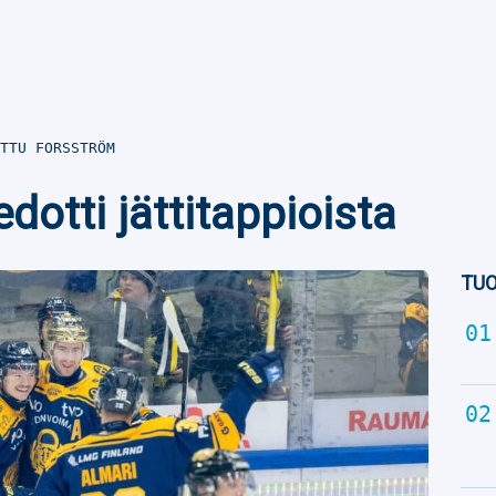
TTU FORSSTRÖM
edotti jättitappioista
TUO