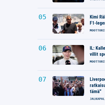
Kimi Rä
F1-lege
MOOTTORI
IL: Kal
villit s
MOOTTORI
Liverpo
ratkais
tämä”
JALKAPAL