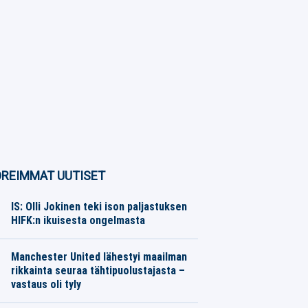
REIMMAT UUTISET
IS: Olli Jokinen teki ison paljastuksen
HIFK:n ikuisesta ongelmasta
Jääkiekko
07.08.2026
Toimitus
Manchester United lähestyi maailman
rikkainta seuraa tähtipuolustajasta –
vastaus oli tyly
Jalkapallo
07.08.2026
Toimitus