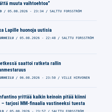
ättä muuta vaihtoehtoa”
O
05.08.2026
- 23:34
SALTTU FORSSTRÖM
a Lapille huonoja uutisia
URHEILU
05.08.2026
- 22:48
SALTTU FORSSTRÖM
etkessä saattoi ratketa rallin
anmestaruus
URHEILU
06.08.2026
- 23:50
VILLE HIRVONEN
nfantino yrittää kaikin keinoin pitää kiinni
a – tarjosi MM-finaalia vastineeksi tuesta
LO
05.08.2026
- 23:57
SALTTU FORSSTRÖM