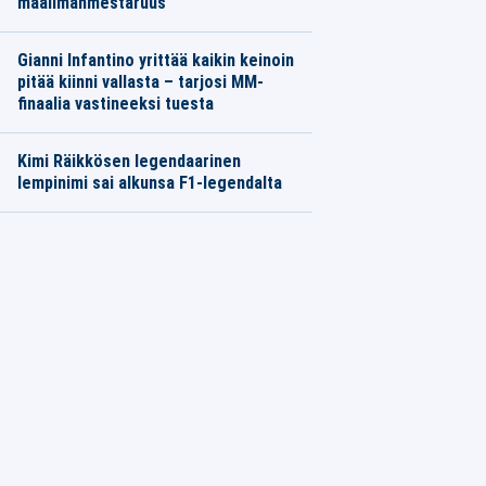
maailmanmestaruus
Gianni Infantino yrittää kaikin keinoin
pitää kiinni vallasta – tarjosi MM-
finaalia vastineeksi tuesta
Kimi Räikkösen legendaarinen
lempinimi sai alkunsa F1-legendalta