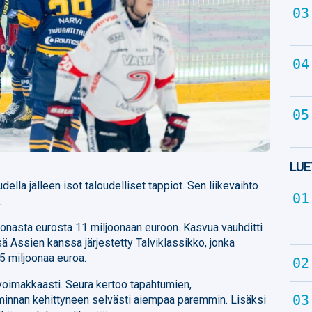
LUE
ella jälleen isot taloudelliset tappiot. Sen liikevaihto
.
joonasta eurosta 11 miljoonaan euroon. Kasvua vauhditti
 Ässien kanssa järjestetty Talviklassikko, jonka
,5 miljoonaa euroa.
voimakkaasti. Seura kertoo tapahtumien,
iminnan kehittyneen selvästi aiempaa paremmin. Lisäksi