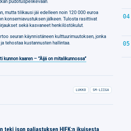
pitkän pudotuspelikevään.
n, mutta tilikausi jäi edelleen noin 120 000 euroa
on konserniavustuksen jälkeen. Tulosta rasittivat
kirjaukset sekä kasvaneet henkilöstökulut.
rtoo seuran käynnistäneen kulttuurimuutoksen, jonka
ja tehostaa kustannusten hallintaa.
ti kunnon kaaren – ”Äijä on mitalikunnossa”
LUKKO
SM-LIIGA
en teki ison paljastuksen HIFK:n ikuisesta