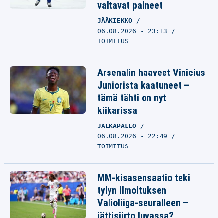
valtavat paineet
JÄÄKIEKKO
06.08.2026 - 23:13
TOIMITUS
Arsenalin haaveet Vinicius
Juniorista kaatuneet –
tämä tähti on nyt
kiikarissa
JALKAPALLO
06.08.2026 - 22:49
TOIMITUS
MM-kisasensaatio teki
tylyn ilmoituksen
Valioliiga-seuralleen –
jättisiirto luvassa?