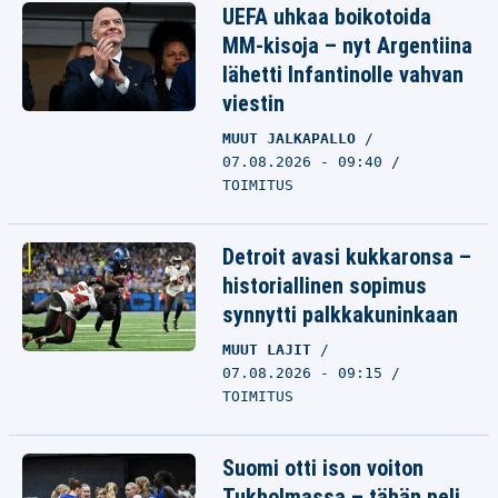
UEFA uhkaa boikotoida
MM-kisoja – nyt Argentiina
lähetti Infantinolle vahvan
viestin
MUUT JALKAPALLO
07.08.2026 - 09:40
TOIMITUS
Detroit avasi kukkaronsa –
historiallinen sopimus
synnytti palkkakuninkaan
MUUT LAJIT
07.08.2026 - 09:15
TOIMITUS
Suomi otti ison voiton
Tukholmassa – tähän peli