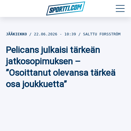
Moottoriurheilu
JÄÄKIEKKO
22.06.2026
- 10:39
SALTTU FORSSTRÖM
Jääkiekko
Pelicans julkaisi tärkeän
Jalkapallo
jatkosopimuksen –
”Osoittanut olevansa tärkeä
Yleisurheilu
osa joukkuetta”
Talviurheilu
Muu urheilu
SPORTIVO TV