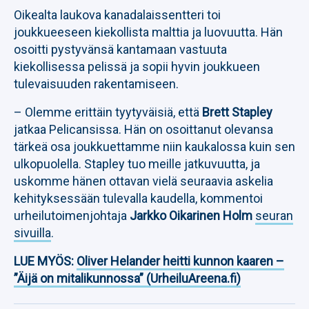
Oikealta laukova kanadalaissentteri toi
joukkueeseen kiekollista malttia ja luovuutta. Hän
osoitti pystyvänsä kantamaan vastuuta
kiekollisessa pelissä ja sopii hyvin joukkueen
tulevaisuuden rakentamiseen.
– Olemme erittäin tyytyväisiä, että
Brett Stapley
jatkaa Pelicansissa. Hän on osoittanut olevansa
tärkeä osa joukkuettamme niin kaukalossa kuin sen
ulkopuolella. Stapley tuo meille jatkuvuutta, ja
uskomme hänen ottavan vielä seuraavia askelia
kehityksessään tulevalla kaudella, kommentoi
urheilutoimenjohtaja
Jarkko Oikarinen Holm
seuran
sivuilla
.
LUE MYÖS:
Oliver Helander heitti kunnon kaaren –
”Äijä on mitalikunnossa” (UrheiluAreena.fi)