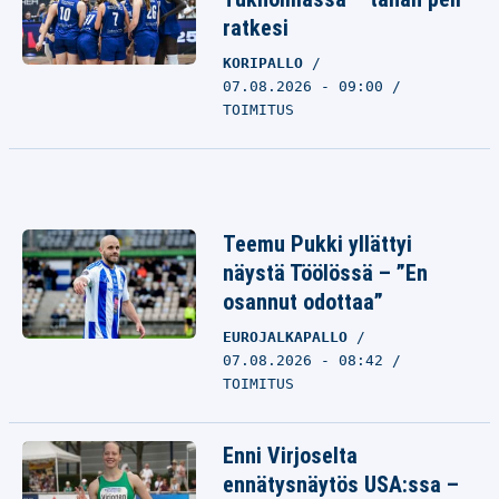
ratkesi
KORIPALLO
07.08.2026 - 09:00
TOIMITUS
Teemu Pukki yllättyi
näystä Töölössä – ”En
osannut odottaa”
EUROJALKAPALLO
07.08.2026 - 08:42
TOIMITUS
Enni Virjoselta
ennätysnäytös USA:ssa –