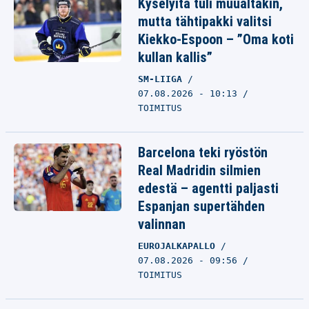
Kyselyitä tuli muualtakin,
mutta tähtipakki valitsi
Kiekko-Espoon – ”Oma koti
kullan kallis”
SM-LIIGA
07.08.2026 - 10:13
TOIMITUS
Barcelona teki ryöstön
Real Madridin silmien
edestä – agentti paljasti
Espanjan supertähden
valinnan
EUROJALKAPALLO
07.08.2026 - 09:56
TOIMITUS