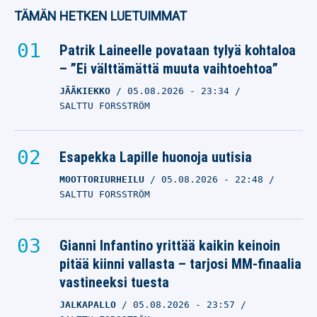
TÄMÄN HETKEN LUETUIMMAT
Patrik Laineelle povataan tylyä kohtaloa
– ”Ei välttämättä muuta vaihtoehtoa”
JÄÄKIEKKO
05.08.2026
- 23:34
SALTTU FORSSTRÖM
Esapekka Lapille huonoja uutisia
MOOTTORIURHEILU
05.08.2026
- 22:48
SALTTU FORSSTRÖM
Gianni Infantino yrittää kaikin keinoin
pitää kiinni vallasta – tarjosi MM-finaalia
vastineeksi tuesta
JALKAPALLO
05.08.2026
- 23:57