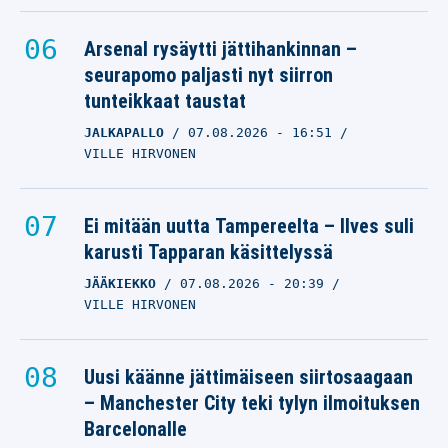
Arsenal rysäytti jättihankinnan –
seurapomo paljasti nyt siirron
tunteikkaat taustat
JALKAPALLO
07.08.2026
- 16:51
VILLE HIRVONEN
Ei mitään uutta Tampereelta – Ilves suli
karusti Tapparan käsittelyssä
JÄÄKIEKKO
07.08.2026
- 20:39
VILLE HIRVONEN
Uusi käänne jättimäiseen siirtosaagaan
– Manchester City teki tylyn ilmoituksen
Barcelonalle