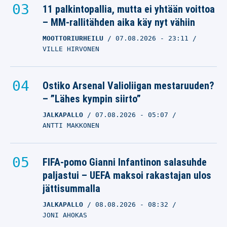
11 palkintopallia, mutta ei yhtään voittoa
– MM-rallitähden aika käy nyt vähiin
MOOTTORIURHEILU
07.08.2026
- 23:11
VILLE HIRVONEN
Ostiko Arsenal Valioliigan mestaruuden?
– ”Lähes kympin siirto”
JALKAPALLO
07.08.2026
- 05:07
ANTTI MAKKONEN
FIFA-pomo Gianni Infantinon salasuhde
paljastui – UEFA maksoi rakastajan ulos
jättisummalla
JALKAPALLO
08.08.2026
- 08:32
JONI AHOKAS