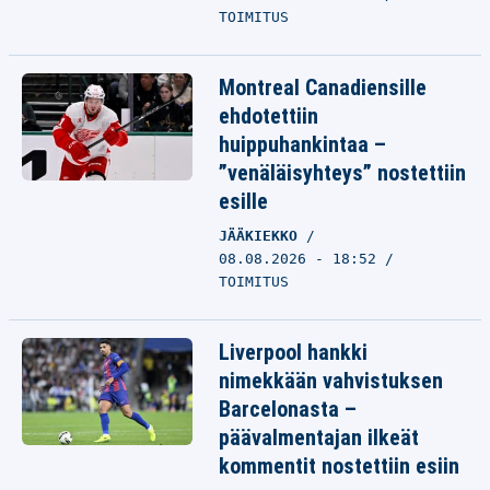
TOIMITUS
Montreal Canadiensille
ehdotettiin
huippuhankintaa –
”venäläisyhteys” nostettiin
esille
JÄÄKIEKKO
08.08.2026 - 18:52
TOIMITUS
Liverpool hankki
nimekkään vahvistuksen
Barcelonasta –
päävalmentajan ilkeät
kommentit nostettiin esiin