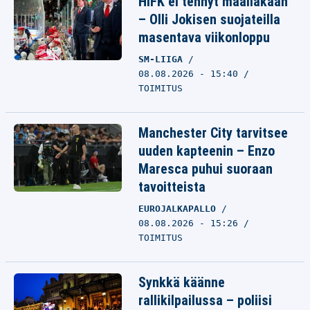
HIFK ei tehnyt maaliakaan
– Olli Jokisen suojateilla
masentava viikonloppu
SM-LIIGA
08.08.2026 - 15:40
TOIMITUS
Manchester City tarvitsee
uuden kapteenin – Enzo
Maresca puhui suoraan
tavoitteista
EUROJALKAPALLO
08.08.2026 - 15:26
TOIMITUS
Synkkä käänne
rallikilpailussa – poliisi