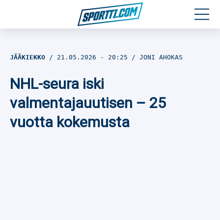
Moottoriurheilu
JÄÄKIEKKO
21.05.2026
- 20:25
JONI AHOKAS
Jääkiekko
NHL-seura iski
Jalkapallo
valmentajauutisen – 25
vuotta kokemusta
Yleisurheilu
Talviurheilu
Muu urheilu
SPORTIVO TV