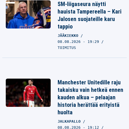
SM-liigaseura näytti
hauista Tampereella – Kari
Jalosen suojateille karu
tappio
JÄÄKIEKKO
08.08.2026 - 19:29
TOIMITUS
Manchester Unitedille raju
takaisku vain hetkeä ennen
kauden alkua – pelaajan
historia herättää erityistä
huolta
JALKAPALLO
08.08.2026 - 19:12