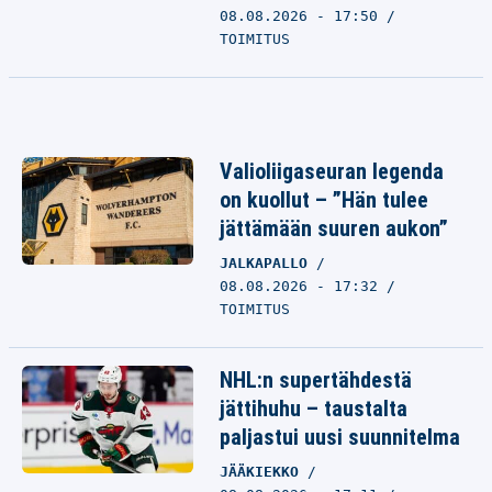
08.08.2026 - 17:50
TOIMITUS
Valioliigaseuran legenda
on kuollut – ”Hän tulee
jättämään suuren aukon”
JALKAPALLO
08.08.2026 - 17:32
TOIMITUS
NHL:n supertähdestä
jättihuhu – taustalta
paljastui uusi suunnitelma
JÄÄKIEKKO