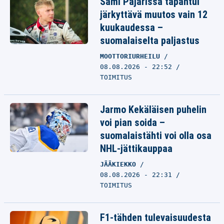
Sami Pajarissa tapahtui
järkyttävä muutos vain 12
kuukaudessa –
suomalaiselta paljastus
MOOTTORIURHEILU
08.08.2026 - 22:52
TOIMITUS
Jarmo Kekäläisen puhelin
voi pian soida –
suomalaistähti voi olla osa
NHL-jättikauppaa
JÄÄKIEKKO
08.08.2026 - 22:31
TOIMITUS
F1-tähden tulevaisuudesta