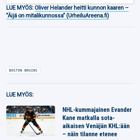
LUE MYÖS:
Oliver Helander heitti kunnon kaaren –
”Äijä on mitalikunnossa” (UrheiluAreena.fi)
BOSTON BRUINS
LUE MYÖS:
NHL-kummajainen Evander
Kane matkalla sota-
aikaisen Venäjän KHL:ään
– näin tilanne etenee