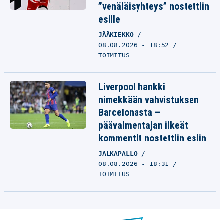
”venäläisyhteys” nostettiin
esille
JÄÄKIEKKO
08.08.2026 - 18:52
TOIMITUS
Liverpool hankki
nimekkään vahvistuksen
Barcelonasta –
päävalmentajan ilkeät
kommentit nostettiin esiin
JALKAPALLO
08.08.2026 - 18:31
TOIMITUS