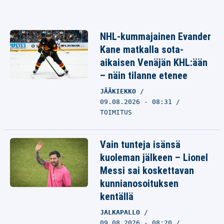
NHL-kummajainen Evander
Kane matkalla sota-
aikaisen Venäjän KHL:ään
– näin tilanne etenee
JÄÄKIEKKO
09.08.2026 - 08:31
TOIMITUS
Vain tunteja isänsä
kuoleman jälkeen – Lionel
Messi sai koskettavan
kunnianosoituksen
kentällä
JALKAPALLO
09.08.2026 - 08:20