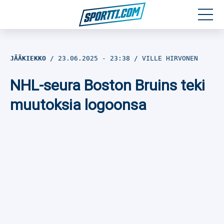
Moottoriurheilu
JÄÄKIEKKO
23.06.2025
- 23:38
VILLE HIRVONEN
Jääkiekko
NHL-seura Boston Bruins teki
Jalkapallo
muutoksia logoonsa
Yleisurheilu
Talviurheilu
Muu urheilu
SPORTIVO TV