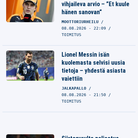
vihjaileva arvio – ”Et kuule
hänen sanovan”
MOOTTORIURHEILU
08.08.2026 - 22:09
TOIMITUS
Lionel Messin isän
kuolemasta selvisi uusia
tietoja – yhdestä asiasta
vaiettiin
JALKAPALLO
08.08.2026 - 21:50
TOIMITUS