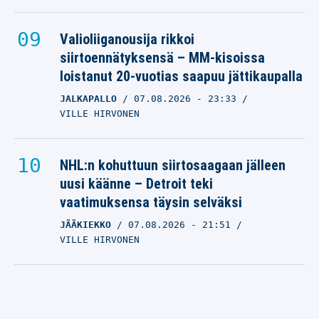
Valioliiganousija rikkoi
siirtoennätyksensä – MM-kisoissa
loistanut 20-vuotias saapuu jättikaupalla
JALKAPALLO
07.08.2026
- 23:33
VILLE HIRVONEN
NHL:n kohuttuun siirtosaagaan jälleen
uusi käänne – Detroit teki
vaatimuksensa täysin selväksi
JÄÄKIEKKO
07.08.2026
- 21:51
VILLE HIRVONEN