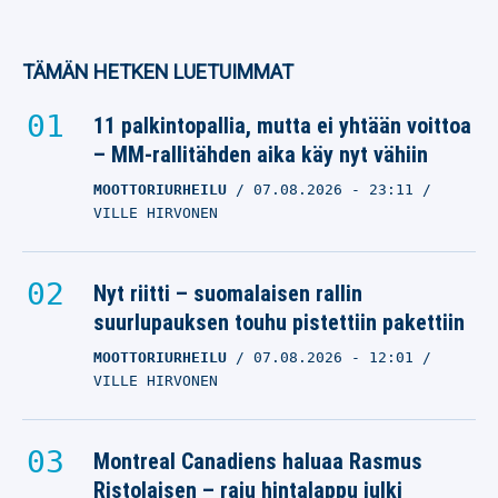
TÄMÄN HETKEN LUETUIMMAT
11 palkintopallia, mutta ei yhtään voittoa
– MM-rallitähden aika käy nyt vähiin
MOOTTORIURHEILU
07.08.2026
- 23:11
VILLE HIRVONEN
Nyt riitti – suomalaisen rallin
suurlupauksen touhu pistettiin pakettiin
MOOTTORIURHEILU
07.08.2026
- 12:01
VILLE HIRVONEN
Montreal Canadiens haluaa Rasmus
Ristolaisen – raju hintalappu julki