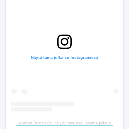
Näytä tämä julkaisu Instagramissa
Henkilön Boston Bruins (@nhlbruins) jakama julkaisu