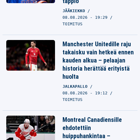
tappio
JÄÄKIEKKO
08.08.2026 - 19:29
TOIMITUS
Manchester Unitedille raju
takaisku vain hetkeä ennen
kauden alkua – pelaajan
historia herättää erityistä
huolta
JALKAPALLO
08.08.2026 - 19:12
TOIMITUS
Montreal Canadiensille
ehdotettiin
huippuhankintaa –