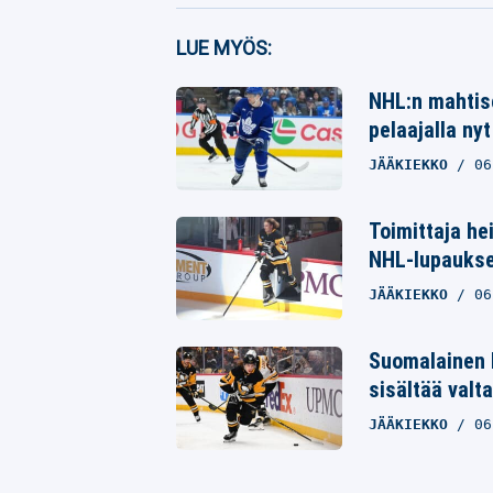
Facebook
LUE MYÖS:
Twitter
NHL:n mahtise
pelaajalla nyt
Whatsapp
JÄÄKIEKKO
06
Toimittaja he
NHL-lupaukse
JÄÄKIEKKO
06
Suomalainen 
sisältää valta
JÄÄKIEKKO
06