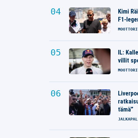
Kimi Rä
F1-lege
MOOTTORI
IL: Kal
villit s
MOOTTORI
Liverpo
ratkais
tämä”
JALKAPAL