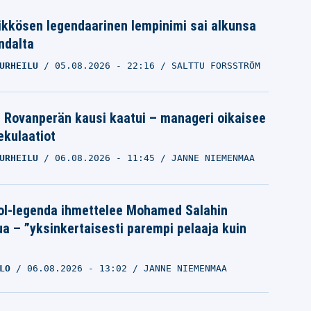
ikkösen legendaarinen lempinimi sai alkunsa
ndalta
URHEILU
05.08.2026
- 22:16
SALTTU FORSSTRÖM
le Rovanperän kausi kaatui – manageri oikaisee
pekulaatiot
URHEILU
06.08.2026
- 11:45
JANNE NIEMENMAA
ol-legenda ihmettelee Mohamed Salahin
ua – ”yksinkertaisesti parempi pelaaja kuin
LO
06.08.2026
- 13:02
JANNE NIEMENMAA