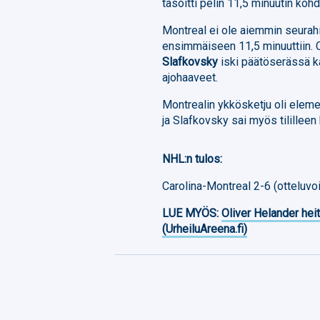
tasoitti pelin 11,5 minuutin kohda
Montreal ei ole aiemmin seurah
ensimmäiseen 11,5 minuuttiin. C
Slafkovsky
iski päätöserässä ka
ajohaaveet.
Montrealin ykkösketju oli elem
ja Slafkovsky sai myös tilillee
NHL:n tulos:
Carolina-Montreal 2-6 (otteluvoi
LUE MYÖS:
Oliver Helander heit
(UrheiluAreena.fi)