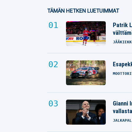
TÄMÄN HETKEN LUETUIMMAT
Patrik 
välttäm
JÄÄKIEKK
Esapekk
MOOTTORI
Gianni I
vallast
JALKAPAL