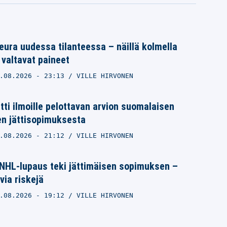
ura uudessa tilanteessa – näillä kolmella
 valtavat paineet
.08.2026
- 23:13
VILLE HIRVONEN
itti ilmoille pelottavan arvion suomalaisen
n jättisopimuksesta
.08.2026
- 21:12
VILLE HIRVONEN
NHL-lupaus teki jättimäisen sopimuksen –
via riskejä
.08.2026
- 19:12
VILLE HIRVONEN