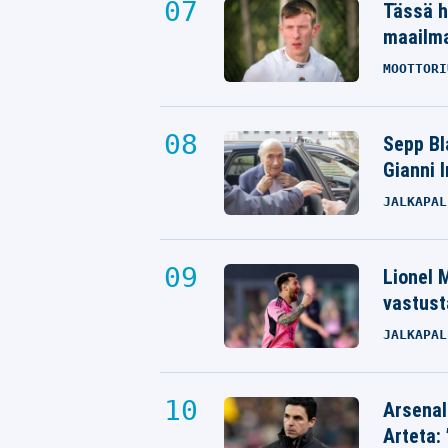
Tässä h
maailm
MOOTTORI
Sepp Bla
Gianni 
JALKAPAL
Lionel M
vastust
JALKAPAL
Arsenal
Arteta: 