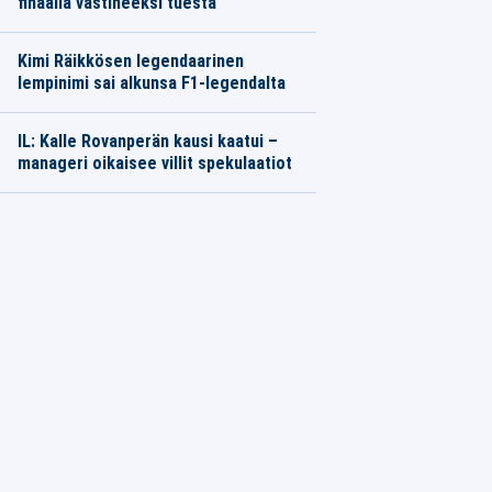
finaalia vastineeksi tuesta
Kimi Räikkösen legendaarinen
lempinimi sai alkunsa F1-legendalta
IL: Kalle Rovanperän kausi kaatui –
manageri oikaisee villit spekulaatiot