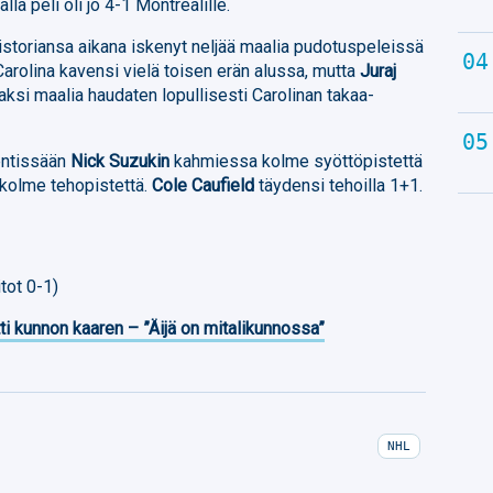
lla peli oli jo 4-1 Montrealille.
istoriansa aikana iskenyt neljää maalia pudotuspeleissä
arolina kavensi vielä toisen erän alussa, mutta
Juraj
ksi maalia haudaten lopullisesti Carolinan takaa-
entissään
Nick Suzukin
kahmiessa kolme syöttöpistettä
n kolme tehopistettä.
Cole Caufield
täydensi tehoilla 1+1.
tot 0-1)
ti kunnon kaaren – ”Äijä on mitalikunnossa”
NHL