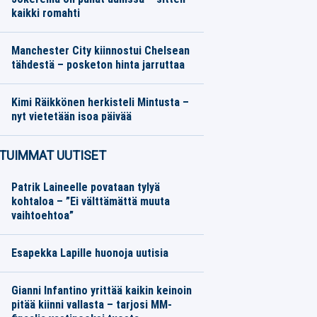
kaikki romahti
SM-liiga
07.08.2026
Toimitus
Manchester City kiinnostui Chelsean
tähdestä – posketon hinta jarruttaa
Eurojalkapallo
07.08.2026
Toimitus
Kimi Räikkönen herkisteli Mintusta –
nyt vietetään isoa päivää
Formula 1
07.08.2026
Toimitus
TUIMMAT UUTISET
Patrik Laineelle povataan tylyä
kohtaloa – ”Ei välttämättä muuta
vaihtoehtoa”
Esapekka Lapille huonoja uutisia
Gianni Infantino yrittää kaikin keinoin
pitää kiinni vallasta – tarjosi MM-