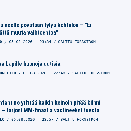
Laineelle povataan tylyä kohtaloa – ”Ei
ättä muuta vaihtoehtoa”
O
05.08.2026
- 23:34
SALTTU FORSSTRÖM
a Lapille huonoja uutisia
URHEILU
05.08.2026
- 22:48
SALTTU FORSSTRÖM
nfantino yrittää kaikin keinoin pitää kiinni
a – tarjosi MM-finaalia vastineeksi tuesta
LO
05.08.2026
- 23:57
SALTTU FORSSTRÖM