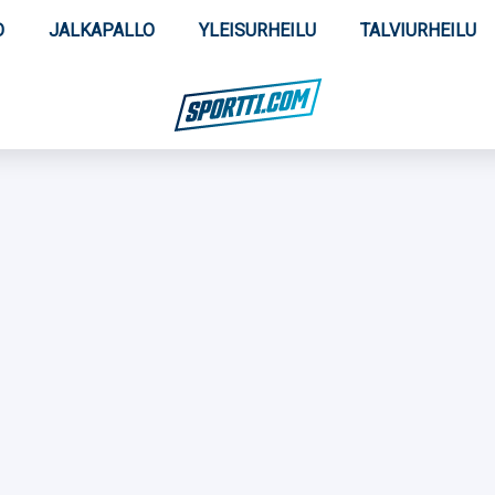
O
JALKAPALLO
YLEISURHEILU
TALVIURHEILU