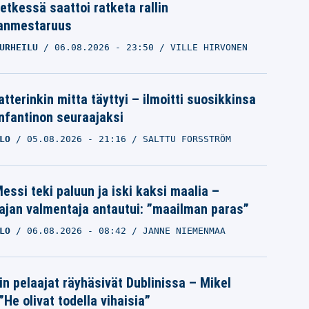
etkessä saattoi ratketa rallin
anmestaruus
URHEILU
06.08.2026
- 23:50
VILLE HIRVONEN
tterinkin mitta täyttyi – ilmoitti suosikkinsa
Infantinon seuraajaksi
LO
05.08.2026
- 21:16
SALTTU FORSSTRÖM
essi teki paluun ja iski kaksi maalia –
ajan valmentaja antautui: ”maailman paras”
LO
06.08.2026
- 08:42
JANNE NIEMENMAA
in pelaajat räyhäsivät Dublinissa – Mikel
”He olivat todella vihaisia”