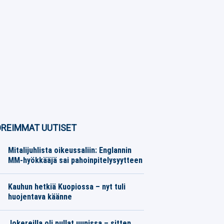
REIMMAT UUTISET
Mitalijuhlista oikeussaliin: Englannin
MM-hyökkääjä sai pahoinpitelysyytteen
Eurojalkapallo
07.08.2026
Toimitus
Kauhun hetkiä Kuopiossa – nyt tuli
huojentava käänne
Veikkausliiga
07.08.2026
Toimitus
Jokereilla oli pullat uunissa – sitten