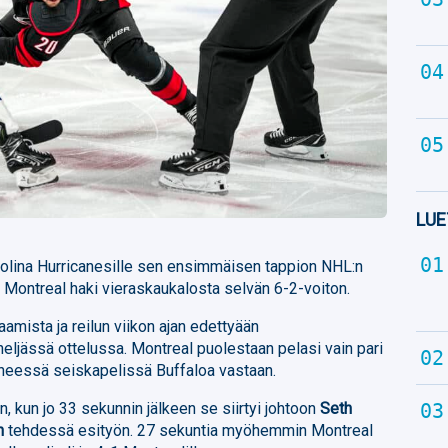
LUE
rolina Hurricanesille sen ensimmäisen tappion NHL:n
Montreal haki vieraskaukalosta selvän 6-2-voiton.
aamista ja reilun viikon ajan edettyään
neljässä ottelussa. Montreal puolestaan pelasi vain pari
yneessä seiskapelissä Buffaloa vastaan.
n, kun jo 33 sekunnin jälkeen se siirtyi johtoon
Seth
n
tehdessä esityön. 27 sekuntia myöhemmin Montreal