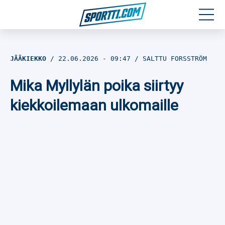
Moottoriurheilu
JÄÄKIEKKO
22.06.2026
- 09:47
SALTTU FORSSTRÖM
Jääkiekko
Mika Myllylän poika siirtyy
Jalkapallo
kiekkoilemaan ulkomaille
Yleisurheilu
Talviurheilu
Muu urheilu
SPORTIVO TV