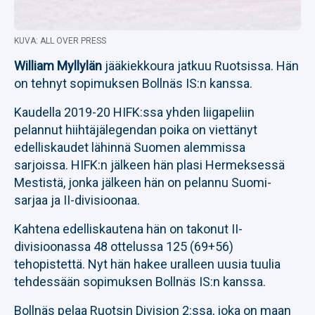
KUVA: ALL OVER PRESS
William Myllylän
jääkiekkoura jatkuu Ruotsissa. Hän
on tehnyt sopimuksen Bollnäs IS:n kanssa.
Kaudella 2019-20 HIFK:ssa yhden liigapeliin
pelannut hiihtäjälegendan poika on viettänyt
edelliskaudet lähinnä Suomen alemmissa
sarjoissa. HIFK:n jälkeen hän plasi Hermeksessä
Mestistä, jonka jälkeen hän on pelannu Suomi-
sarjaa ja II-divisioonaa.
Kahtena edelliskautena hän on takonut II-
divisioonassa 48 ottelussa 125 (69+56)
tehopistettä. Nyt hän hakee uralleen uusia tuulia
tehdessään sopimuksen Bollnäs IS:n kanssa.
Bollnäs pelaa Ruotsin Division 2:ssa, joka on maan