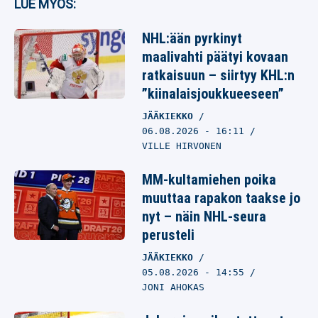
LUE MYÖS:
NHL:ään pyrkinyt
maalivahti päätyi kovaan
ratkaisuun – siirtyy KHL:n
”kiinalaisjoukkueeseen”
JÄÄKIEKKO
06.08.2026
- 16:11
VILLE HIRVONEN
MM-kultamiehen poika
muuttaa rapakon taakse jo
nyt – näin NHL-seura
perusteli
JÄÄKIEKKO
05.08.2026
- 14:55
JONI AHOKAS