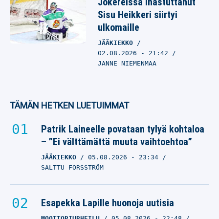
Jokereissa ihastuttanut
Sisu Heikkeri siirtyi
ulkomaille
JÄÄKIEKKO
02.08.2026
- 21:42
JANNE NIEMENMAA
TÄMÄN HETKEN LUETUIMMAT
Patrik Laineelle povataan tylyä kohtaloa
– ”Ei välttämättä muuta vaihtoehtoa”
JÄÄKIEKKO
05.08.2026
- 23:34
SALTTU FORSSTRÖM
Esapekka Lapille huonoja uutisia
MOOTTORIURHEILU
05.08.2026
- 22:48