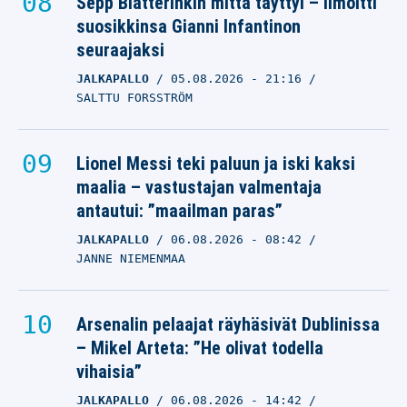
Sepp Blatterinkin mitta täyttyi – ilmoitti
suosikkinsa Gianni Infantinon
seuraajaksi
JALKAPALLO
05.08.2026
- 21:16
SALTTU FORSSTRÖM
Lionel Messi teki paluun ja iski kaksi
maalia – vastustajan valmentaja
antautui: ”maailman paras”
JALKAPALLO
06.08.2026
- 08:42
JANNE NIEMENMAA
Arsenalin pelaajat räyhäsivät Dublinissa
– Mikel Arteta: ”He olivat todella
vihaisia”
JALKAPALLO
06.08.2026
- 14:42