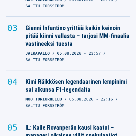
SALTTU FORSSTRÖM
Gianni Infantino yrittää kaikin keinoin
pitää kiinni vallasta – tarjosi MM-finaalia
vastineeksi tuesta
JALKAPALLO
05.08.2026
- 23:57
SALTTU FORSSTRÖM
Kimi Räikkösen legendaarinen lempinimi
sai alkunsa F1-legendalta
MOOTTORIURHEILU
05.08.2026
- 22:16
SALTTU FORSSTRÖM
IL: Kalle Rovanperän kausi kaatui –
manageri oikaisee villit spekulaatiot