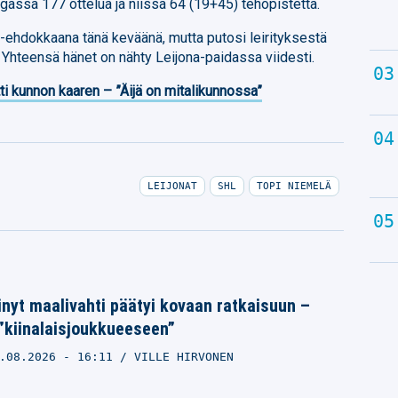
igassa 177 ottelua ja niissä 64 (19+45) tehopistettä.
ehdokkaana tänä keväänä, mutta putosi leirityksestä
 Yhteensä hänet on nähty Leijona-paidassa viidesti.
ti kunnon kaaren – ”Äijä on mitalikunnossa”
LEIJONAT
SHL
TOPI NIEMELÄ
nyt maalivahti päätyi kovaan ratkaisuun –
 ”kiinalaisjoukkueeseen”
.08.2026
- 16:11
VILLE HIRVONEN