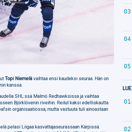
lut
Topi Niemelä
vaihtaa ensi kaudeksi seuraa. Hän on
nin kanssa.
LUE
kaudella SHL:ssä Malmö Redhawksissa ja vaihtaa
seen Björklövenin riveihin. Reilut kaksi edelliskautta
afsin organisaatiossa, mutta vastuuta tuli ainoastaan
elä pelasi Liigaa kasvattajaseurassaan Kärpissä.