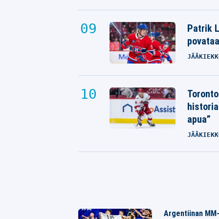
Patrik L
povata
JÄÄKIEKK
Toronto
histori
apua”
JÄÄKIEKK
Argentiinan MM-k