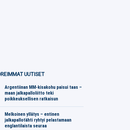
REIMMAT UUTISET
Argentiinan MM-kisakohu paisui taas –
maan jalkapalloliitto teki
poikkeuksellisen ratkaisun
Jalkapallo
06.08.2026
Toimitus
Melkoinen yllätys – entinen
jalkapallotähti ryhtyi pelastamaan
englantilaista seuraa