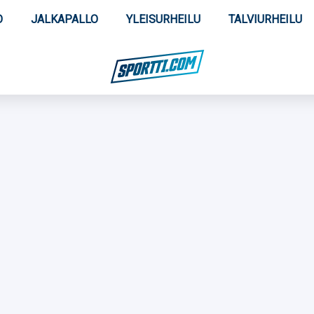
O
JALKAPALLO
YLEISURHEILU
TALVIURHEILU