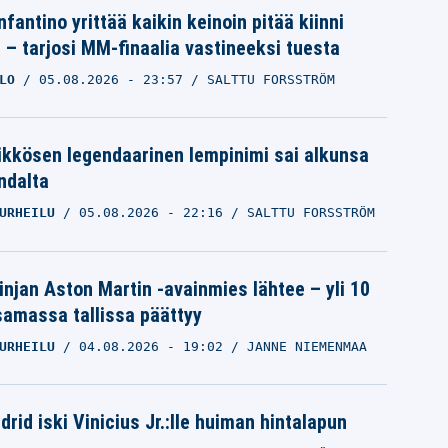
nfantino yrittää kaikin keinoin pitää kiinni
a – tarjosi MM-finaalia vastineeksi tuesta
LO
05.08.2026
- 23:57
SALTTU FORSSTRÖM
ikkösen legendaarinen lempinimi sai alkunsa
ndalta
URHEILU
05.08.2026
- 22:16
SALTTU FORSSTRÖM
linjan Aston Martin -avainmies lähtee – yli 10
samassa tallissa päättyy
URHEILU
04.08.2026
- 19:02
JANNE NIEMENMAA
rid iski Vinicius Jr.:lle huiman hintalapun