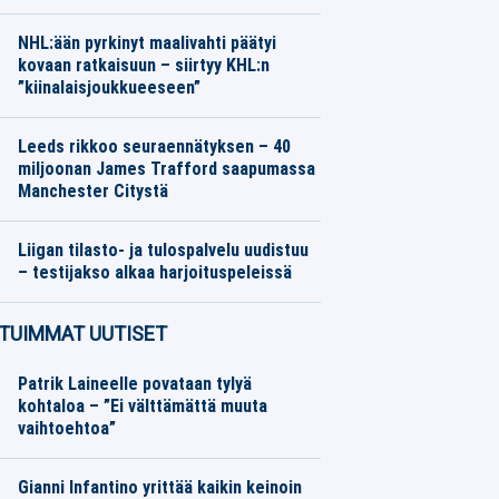
Jalkapallo
06.08.2026
Toimitus
NHL:ään pyrkinyt maalivahti päätyi
kovaan ratkaisuun – siirtyy KHL:n
”kiinalaisjoukkueeseen”
Jääkiekko
06.08.2026
Toimitus
Leeds rikkoo seuraennätyksen – 40
miljoonan James Trafford saapumassa
Manchester Citystä
Jalkapallo
06.08.2026
Toimitus
Liigan tilasto- ja tulospalvelu uudistuu
– testijakso alkaa harjoituspeleissä
Jääkiekko
06.08.2026
Toimitus
TUIMMAT UUTISET
Patrik Laineelle povataan tylyä
kohtaloa – ”Ei välttämättä muuta
vaihtoehtoa”
Gianni Infantino yrittää kaikin keinoin