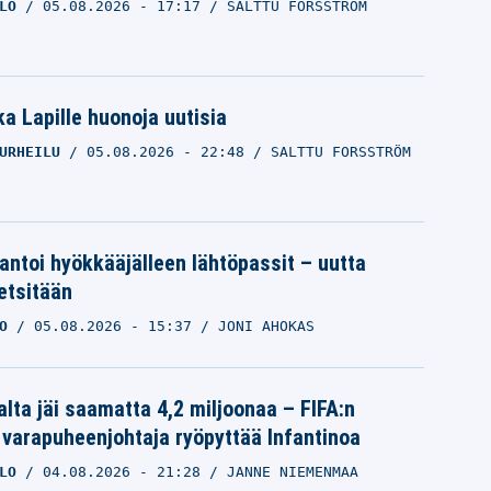
LO
05.08.2026
- 17:17
SALTTU FORSSTRÖM
a Lapille huonoja uutisia
URHEILU
05.08.2026
- 22:48
SALTTU FORSSTRÖM
 antoi hyökkääjälleen lähtöpassit – uutta
etsitään
O
05.08.2026
- 15:37
JONI AHOKAS
alta jäi saamatta 4,2 miljoonaa – FIFA:n
 varapuheenjohtaja ryöpyttää Infantinoa
LO
04.08.2026
- 21:28
JANNE NIEMENMAA