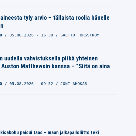
aineesta tyly arvio – tällaista roolia hänelle
an
O
05.08.2026
- 16:30
SALTTU FORSSTRÖM
n uudella vahvistuksella pitkä yhteinen
a Auston Matthewsin kanssa – ”Siitä on aina
O
05.08.2026
- 09:52
JONI AHOKAS
isakohu paisui taas – maan jalkapalloliitto teki