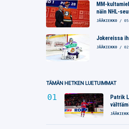
MM-kultamieh
näin NHL-seur
JÄÄKIEKKO
05
Jokereissa ih
JÄÄKIEKKO
02
TÄMÄN HETKEN LUETUIMMAT
Patrik 
välttäm
JÄÄKIEKK