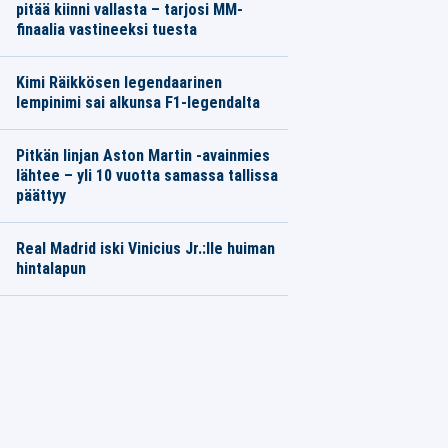
pitää kiinni vallasta – tarjosi MM-
finaalia vastineeksi tuesta
Kimi Räikkösen legendaarinen
lempinimi sai alkunsa F1-legendalta
Pitkän linjan Aston Martin -avainmies
lähtee – yli 10 vuotta samassa tallissa
päättyy
Real Madrid iski Vinicius Jr.:lle huiman
hintalapun