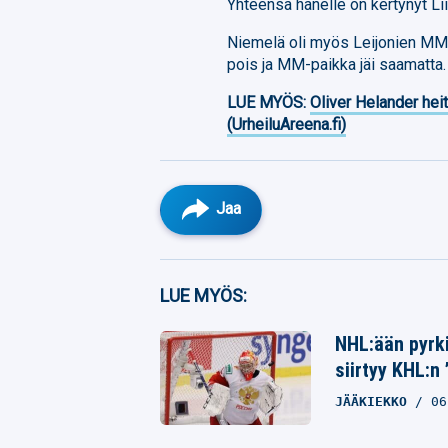
Yhteensä hänelle on kertynyt Li
Niemelä oli myös Leijonien MM-
pois ja MM-paikka jäi saamatta.
LUE MYÖS:
Oliver Helander heit
(UrheiluAreena.fi)
Jaa
Facebook
LUE MYÖS:
Twitter
NHL:ään pyrki
siirtyy KHL:n
Whatsapp
JÄÄKIEKKO
06