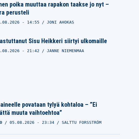
en poika muuttaa rapakon taakse jo nyt –
a perusteli
.08.2026
- 14:55
JONI AHOKAS
astuttanut Sisu Heikkeri siirtyi ulkomaille
.08.2026
- 21:42
JANNE NIEMENMAA
Laineelle povataan tylyä kohtaloa – ”Ei
ättä muuta vaihtoehtoa”
O
05.08.2026
- 23:34
SALTTU FORSSTRÖM