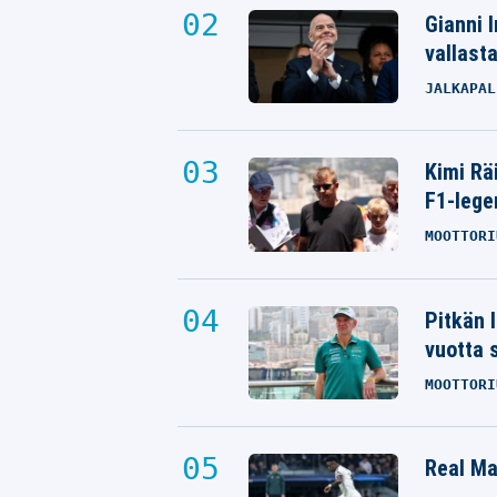
Gianni I
vallast
JALKAPAL
Kimi Rä
F1-lege
MOOTTORI
Pitkän 
vuotta 
MOOTTORI
Real Mad