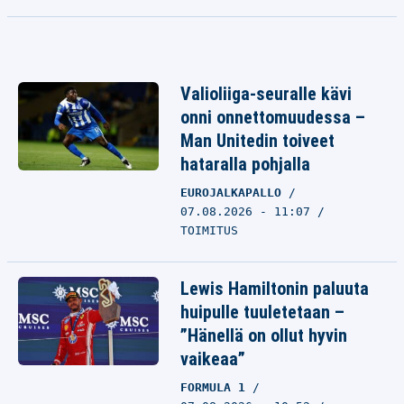
Valioliiga-seuralle kävi
onni onnettomuudessa –
Man Unitedin toiveet
hataralla pohjalla
EUROJALKAPALLO
07.08.2026 - 11:07
TOIMITUS
Lewis Hamiltonin paluuta
huipulle tuuletetaan –
”Hänellä on ollut hyvin
vaikeaa”
FORMULA 1