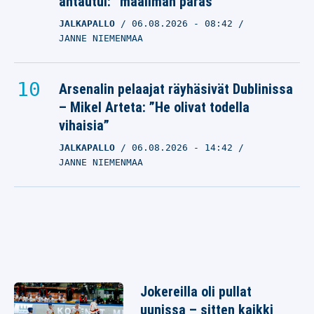
antautui: ”maailman paras”
JALKAPALLO
06.08.2026
- 08:42
JANNE NIEMENMAA
Arsenalin pelaajat räyhäsivät Dublinissa
– Mikel Arteta: ”He olivat todella
vihaisia”
JALKAPALLO
06.08.2026
- 14:42
JANNE NIEMENMAA
Jokereilla oli pullat
uunissa – sitten kaikki