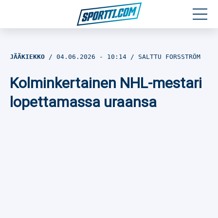
Moottoriurheilu
JÄÄKIEKKO
04.06.2026
- 10:14
SALTTU FORSSTRÖM
Jääkiekko
Kolminkertainen NHL-mestari
Jalkapallo
lopettamassa uraansa
Yleisurheilu
Talviurheilu
Muu urheilu
SPORTIVO TV