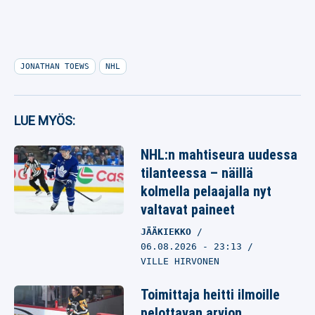
JONATHAN TOEWS
NHL
LUE MYÖS:
NHL:n mahtiseura uudessa
tilanteessa – näillä
kolmella pelaajalla nyt
valtavat paineet
JÄÄKIEKKO
06.08.2026
- 23:13
VILLE HIRVONEN
Toimittaja heitti ilmoille
pelottavan arvion