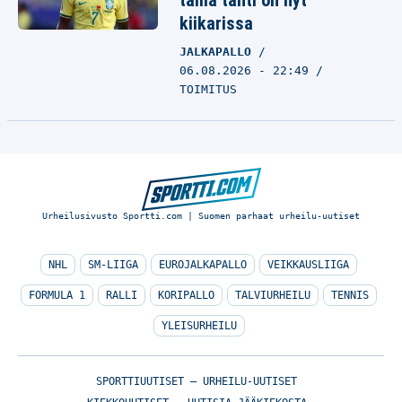
tämä tähti on nyt
kiikarissa
JALKAPALLO
06.08.2026 - 22:49
TOIMITUS
Urheilusivusto Sportti.com | Suomen parhaat urheilu-uutiset
NHL
SM-LIIGA
EUROJALKAPALLO
VEIKKAUSLIIGA
FORMULA 1
RALLI
KORIPALLO
TALVIURHEILU
TENNIS
YLEISURHEILU
SPORTTIUUTISET – URHEILU-UUTISET