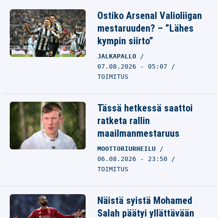
Ostiko Arsenal Valioliigan
mestaruuden? – ”Lähes
kympin siirto”
JALKAPALLO
07.08.2026 - 05:07
TOIMITUS
Tässä hetkessä saattoi
ratketa rallin
maailmanmestaruus
MOOTTORIURHEILU
06.08.2026 - 23:50
TOIMITUS
Näistä syistä Mohamed
Salah päätyi yllättävään