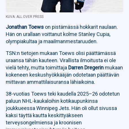
KUVA: ALL OVER PRESS
Jonathan Toews
on pistämässä hokkarit naulaan.
Hän on urallaan voittanut kolme Stanley Cupia,
olympiakultaa ja maailmanmestaruuden.
TSN:n tietojen mukaan Toews olisi päättämässä
uraansa tähän kauteen. Virallista ilmoitusta ei ole
vielä tehty, mutta toimittaja
Darren Dregerin
mukaan
kokeneen keskushyökkääjän odotetaan päättävän
mittavan ammattilaisuransa lähiaikoina.
38-vuotias Toews teki kaudella 2025–26 odotetun
paluun NHL-kaukaloihin kotikaupunkinsa
joukkueessa Winnipeg Jets. Hän oli ollut sivussa
kaksi täyttä kautta keskittyäkseen
terveysongelmiensa ja kroonisen