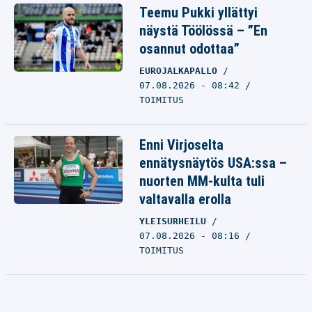
Teemu Pukki yllättyi
näystä Töölössä – ”En
osannut odottaa”
EUROJALKAPALLO
07.08.2026 - 08:42
TOIMITUS
Enni Virjoselta
ennätysnäytös USA:ssa –
nuorten MM-kulta tuli
valtavalla erolla
YLEISURHEILU
07.08.2026 - 08:16
TOIMITUS