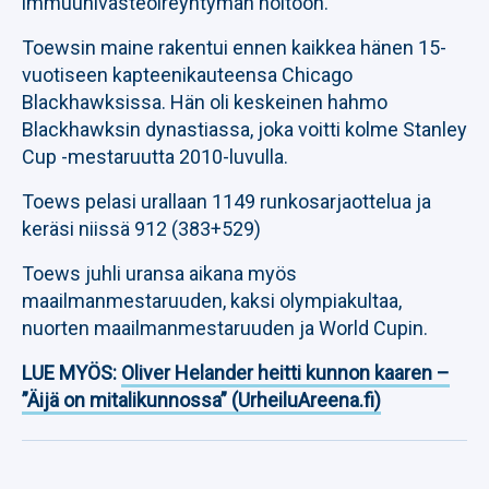
immuunivasteoireyhtymän hoitoon.
Toewsin maine rakentui ennen kaikkea hänen 15-
vuotiseen kapteenikauteensa Chicago
Blackhawksissa. Hän oli keskeinen hahmo
Blackhawksin dynastiassa, joka voitti kolme Stanley
Cup -mestaruutta 2010-luvulla.
Toews pelasi urallaan 1149 runkosarjaottelua ja
keräsi niissä 912 (383+529)
Toews juhli uransa aikana myös
maailmanmestaruuden, kaksi olympiakultaa,
nuorten maailmanmestaruuden ja World Cupin.
LUE MYÖS:
Oliver Helander heitti kunnon kaaren –
”Äijä on mitalikunnossa” (UrheiluAreena.fi)