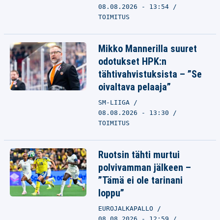
08.08.2026 - 13:54
TOIMITUS
Mikko Mannerilla suuret
odotukset HPK:n
tähtivahvistuksista – ”Se
oivaltava pelaaja”
SM-LIIGA
08.08.2026 - 13:30
TOIMITUS
Ruotsin tähti murtui
polvivamman jälkeen –
”Tämä ei ole tarinani
loppu”
EUROJALKAPALLO
08.08.2026 - 12:59