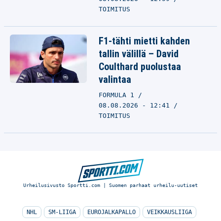
TOIMITUS
F1-tähti mietti kahden
tallin välillä – David
Coulthard puolustaa
valintaa
FORMULA 1
08.08.2026 - 12:41
TOIMITUS
Urheilusivusto Sportti.com | Suomen parhaat urheilu-uutiset
NHL
SM-LIIGA
EUROJALKAPALLO
VEIKKAUSLIIGA