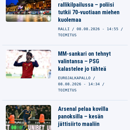
rallikilpailussa – poliisi
tutkii 70-vuotiaan miehen
kuolemaa
RALLI
08.08.2026 - 14:55
TOIMITUS
MM-sankari on tehnyt
valintansa – PSG
kalastelee jo tähteä
EUROJALKAPALLO
08.08.2026 - 14:34
TOIMITUS
Arsenal pelaa kovilla
panoksilla – kesän
jättisiirto maaliin