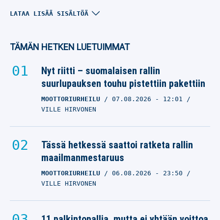
Suomalaiselta hirmuinen
LATAA LISÄÄ SISÄLTÖÄ
kuulakaari – ”Täydellinen
kauden avaus”
TÄMÄN HETKEN LUETUIMMAT
MUU URHEILU
24.05.2025
- 20:14
Nyt riitti – suomalaisen rallin
PEKKA FRANCK
suurlupauksen touhu pistettiin pakettiin
MOOTTORIURHEILU
07.08.2026
- 12:01
VILLE HIRVONEN
Tässä hetkessä saattoi ratketa rallin
maailmanmestaruus
MOOTTORIURHEILU
06.08.2026
- 23:50
VILLE HIRVONEN
11 palkintopallia, mutta ei yhtään voittoa