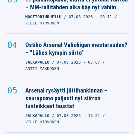
– MM-rallitähden aika käy nyt vähiin
MOOTTORIURHEILU
07.08.2026
- 23:11
VILLE HIRVONEN
Ostiko Arsenal Valioliigan mestaruuden?
– ”Lähes kympin siirto”
JALKAPALLO
07.08.2026
- 05:07
ANTTI MAKKONEN
Arsenal rysäytti jättihankinnan –
seurapomo paljasti nyt siirron
tunteikkaat taustat
JALKAPALLO
07.08.2026
- 16:51
VILLE HIRVONEN