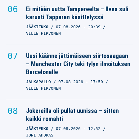
Ei mitään uutta Tampereelta – Ilves suli
karusti Tapparan käsittelyssä
JÄÄKIEKKO
07.08.2026
- 20:39
VILLE HIRVONEN
Uusi käänne jättimäiseen siirtosaagaan
– Manchester City teki tylyn ilmoituksen
Barcelonalle
JALKAPALLO
07.08.2026
- 17:50
VILLE HIRVONEN
Jokereilla oli pullat uunissa – sitten
kaikki romahti
JÄÄKIEKKO
07.08.2026
- 12:52
JONI AHOKAS