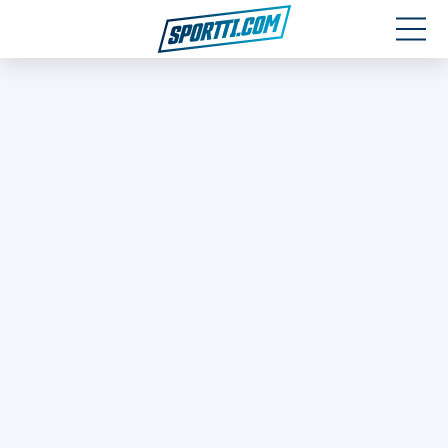
Moottoriurheilu
Jääkiekko
Jalkapallo
Yleisurheilu
Talviurheilu
Muu urheilu
SPORTIVO TV