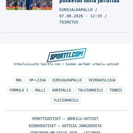
posketon hinta jarruttaa
EUROJALKAPALLO
07.08.2026 - 12:35
TOIMITUS
Urheilusivusto Sportti.com | Suomen parhaat urheilu-uutiset
NHL
SM-LIIGA
EUROJALKAPALLO
VEIKKAUSLIIGA
FORMULA 1
RALLI
KORIPALLO
TALVIURHEILU
TENNIS
YLEISURHEILU
SPORTTIUUTISET – URHEILU-UUTISET
KIEKKOUUTISET – UUTISIA JÄÄKIEKOSTA