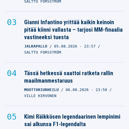
SALTTU FORSSTRÖM
Gianni Infantino yrittää kaikin keinoin
pitää kiinni vallasta – tarjosi MM-finaalia
vastineeksi tuesta
JALKAPALLO
05.08.2026
- 23:57
SALTTU FORSSTRÖM
Tässä hetkessä saattoi ratketa rallin
maailmanmestaruus
MOOTTORIURHEILU
06.08.2026
- 23:50
VILLE HIRVONEN
Kimi Räikkösen legendaarinen lempinimi
sai alkunsa F1-legendalta