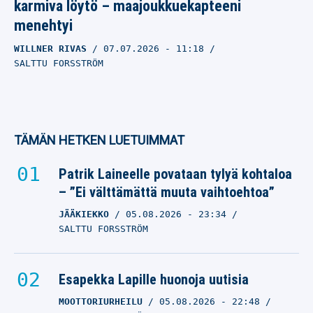
karmiva löytö – maajoukkuekapteeni
menehtyi
WILLNER RIVAS
07.07.2026
- 11:18
SALTTU FORSSTRÖM
TÄMÄN HETKEN LUETUIMMAT
Patrik Laineelle povataan tylyä kohtaloa
– ”Ei välttämättä muuta vaihtoehtoa”
JÄÄKIEKKO
05.08.2026
- 23:34
SALTTU FORSSTRÖM
Esapekka Lapille huonoja uutisia
MOOTTORIURHEILU
05.08.2026
- 22:48