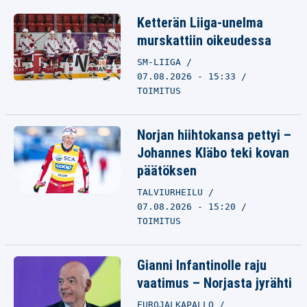
Ketterän Liiga-unelma
murskattiin oikeudessa
SM-LIIGA
07.08.2026 - 15:33
TOIMITUS
Norjan hiihtokansa pettyi –
Johannes Kläbo teki kovan
päätöksen
TALVIURHEILU
07.08.2026 - 15:20
TOIMITUS
Gianni Infantinolle raju
vaatimus – Norjasta jyrähti
EUROJALKAPALLO