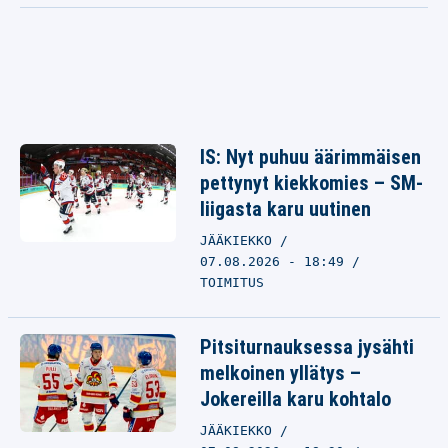
IS: Nyt puhuu äärimmäisen
pettynyt kiekkomies – SM-
liigasta karu uutinen
JÄÄKIEKKO
07.08.2026 - 18:49
TOIMITUS
Pitsiturnauksessa jysähti
melkoinen yllätys –
Jokereilla karu kohtalo
JÄÄKIEKKO