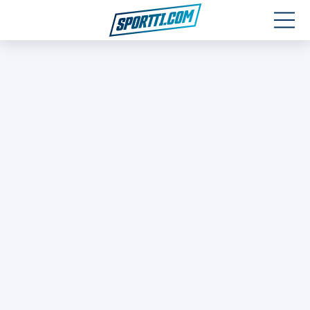
Moottoriurheilu
Jääkiekko
Jalkapallo
Yleisurheilu
Talviurheilu
Muu urheilu
SPORTIVO TV