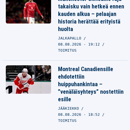
takaisku vain hetkeä ennen
kauden alkua – pelaajan
historia herättää erityistä
huolta
JALKAPALLO
08.08.2026 - 19:12
TOIMITUS
Montreal Canadiensille
ehdotettiin
huippuhankintaa –
”venäläisyhteys” nostettiin
esille
JÄÄKIEKKO
08.08.2026 - 18:52
TOIMITUS