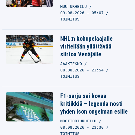
MUU URHEILU
09.08.2026 - 05:07
TOIMITUS
NHL:n kohupelaajalle
viritellään yllättävää
siirtoa Venäjälle
JÄÄKIEKKO
08.08.2026 - 23:54
TOIMITUS
F1-sarja sai kovaa
kritiikkiä – legenda nosti
yhden ison ongelman esille
MOOTTORIURHEILU
08.08.2026 - 23:30
TOIMITUS