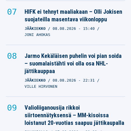
HIFK ei tehnyt maaliakaan – Olli Jokisen
suojateilla masentava viikonloppu
JÄÄKIEKKO
08.08.2026
- 15:40
JONI AHOKAS
Jarmo Kekäläisen puhelin voi pian soida
– suomalaistähti voi olla osa NHL-
jättikauppaa
JÄÄKIEKKO
08.08.2026
- 22:31
VILLE HIRVONEN
Valioliiganousija rikkoi
siirtoennätyksensä – MM-kisoissa
loistanut 20-vuotias saapuu jättikaupalla