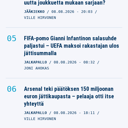
uutta joukkuetta mukaan sarjaan?
Toni Keränen voitti kultaa
JÄÄKIEKKO
08.08.2026
- 20:03
– yhä epävarma Tokiosta
VILLE HIRVONEN
TONI KERÄNEN
08.08.2025
- 06:20
FIFA-pomo Gianni Infantinon salasuhde
OTTO PALOJÄRVI
paljastui – UEFA maksoi rakastajan ulos
jättisummalla
JALKAPALLO
08.08.2026
- 08:32
JONI AHOKAS
Arsenal teki päätöksen 150 miljoonan
euron jättikaupasta – pelaaja otti itse
yhteyttä
JALKAPALLO
08.08.2026
- 18:11
VILLE HIRVONEN