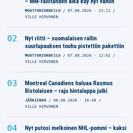
– MM-rallitähden aika käy nyt vähiin
24.08.2025
- 15:12
KARI AHO
MOOTTORIURHEILU
07.08.2026
- 23:11
VILLE HIRVONEN
Oliver Helander latasi
hienon kaaren – ja sen
päälle tiukkaa tekstiä
Nyt riitti – suomalaisen rallin
tulevasta
suurlupauksen touhu pistettiin pakettiin
MOOTTORIURHEILU
TONI KERÄNEN
07.08.2026
- 12:01
VILLE HIRVONEN
23.08.2025
- 08:18
KARI AHO
Keihästähti Lassi
Montreal Canadiens haluaa Rasmus
Etelätalo pahasti
Ristolaisen – raju hintalappu julki
hukassa – ”Ei ollut hyvä
JÄÄKIEKKO
08.08.2026
- 16:48
päivä”
VILLE HIRVONEN
TONI KERÄNEN
13.08.2025
- 23:16
Nyt putosi melkoinen NHL-pommi – kaksi
LASSE HONKANEN