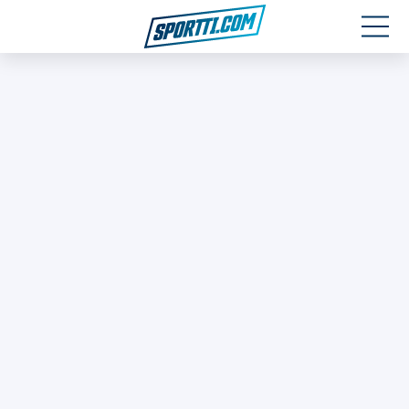
Moottoriurheilu
Jääkiekko
Jalkapallo
Yleisurheilu
Talviurheilu
Muu urheilu
SPORTIVO TV