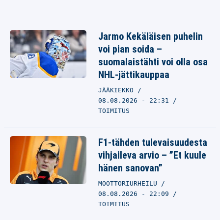
Jarmo Kekäläisen puhelin
voi pian soida –
suomalaistähti voi olla osa
NHL-jättikauppaa
JÄÄKIEKKO
08.08.2026 - 22:31
TOIMITUS
F1-tähden tulevaisuudesta
vihjaileva arvio – ”Et kuule
hänen sanovan”
MOOTTORIURHEILU
08.08.2026 - 22:09
TOIMITUS