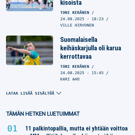
kisoista
TONI KERÄNEN
24.08.2025
- 18:23
VILLE HIRVONEN
Suomalaisella
keihäskarjulla oli karua
kerrottavaa
TONI KERÄNEN
24.08.2025
- 15:45
KARI AHO
Lassi Etelätalo kiskaisi
LATAA LISÄÄ SISÄLTÖÄ
kauden parhaansa –
vahva kiinnitys Tokion
TÄMÄN HETKEN LUETUIMMAT
MM-kisalippuun
11 palkintopallia, mutta ei yhtään voittoa
TONI KERÄNEN