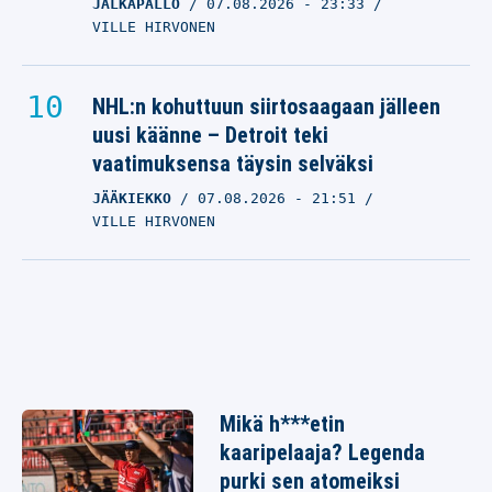
JALKAPALLO
07.08.2026
- 23:33
VILLE HIRVONEN
NHL:n kohuttuun siirtosaagaan jälleen
uusi käänne – Detroit teki
vaatimuksensa täysin selväksi
JÄÄKIEKKO
07.08.2026
- 21:51
VILLE HIRVONEN
Mikä h***etin
kaaripelaaja? Legenda
purki sen atomeiksi