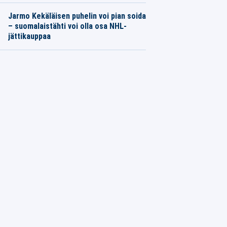
Jarmo Kekäläisen puhelin voi pian soida
– suomalaistähti voi olla osa NHL-
jättikauppaa