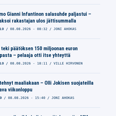
mo Gianni Infantinon salasuhde paljastui –
ksoi rakastajan ulos jättisummalla
LO
08.08.2026
- 08:32
JONI AHOKAS
 teki päätöksen 150 miljoonan euron
pasta – pelaaja otti itse yhteyttä
LO
08.08.2026
- 18:11
VILLE HIRVONEN
 tehnyt maaliakaan – Olli Jokisen suojateilla
va viikonloppu
O
08.08.2026
- 15:40
JONI AHOKAS