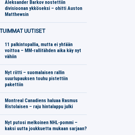
Aleksander Barkov nostettiin
divisioonan ykköseksi – ohitti Auston
Matthewsin
Jääkiekko
09.08.2026
Toimitus
TUIMMAT UUTISET
11 palkintopallia, mutta ei yhtään
voittoa – MM-rallitähden aika käy nyt
vähiin
Nyt riitti – suomalaisen rallin
suurlupauksen touhu pistettiin
pakettiin
Montreal Canadiens haluaa Rasmus
Ristolaisen – raju hintalappu julki
Nyt putosi melkoinen NHL-pommi –
kaksi uutta joukkuetta mukaan sarjaan?