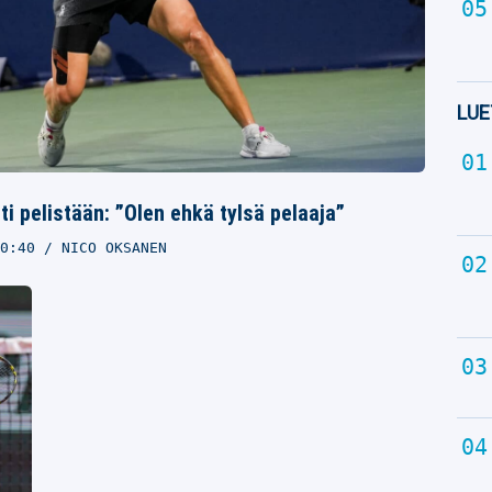
LUE
 pelistään: ”Olen ehkä tylsä pelaaja”
0:40
NICO OKSANEN