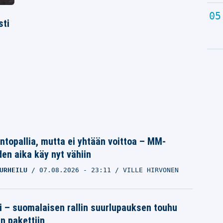
sti
intopallia, mutta ei yhtään voittoa – MM-
den aika käy nyt vähiin
URHEILU
07.08.2026
- 23:11
VILLE HIRVONEN
tti – suomalaisen rallin suurlupauksen touhu
in pakettiin