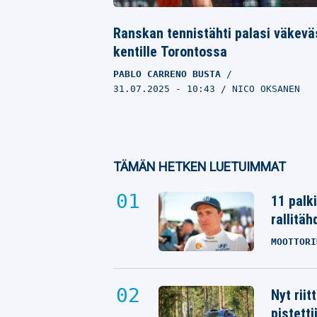
Ranskan tennistähti palasi väkevä
kentille Torontossa
PABLO CARRENO BUSTA
31.07.2025
- 10:43
NICO OKSANEN
TÄMÄN HETKEN LUETUIMMAT
11 palk
rallitäh
MOOTTORI
Nyt rii
pistetti