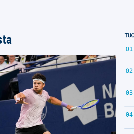
TUO
sta