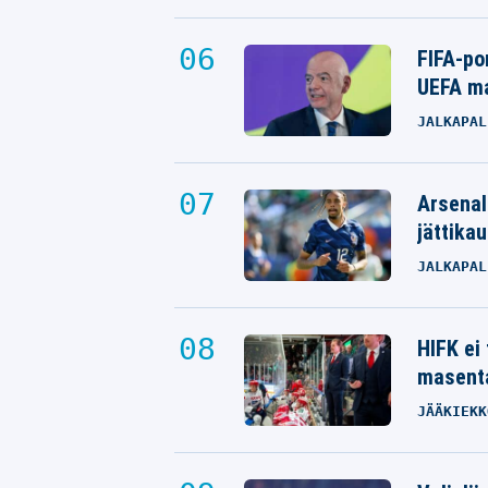
FIFA-po
UEFA ma
JALKAPAL
Arsenal
jättikau
JALKAPAL
HIFK ei
masenta
JÄÄKIEKK