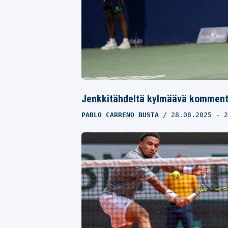
Jenkkitähdeltä kylmäävä kommentti
PABLO CARRENO BUSTA
28.08.2025
- 2