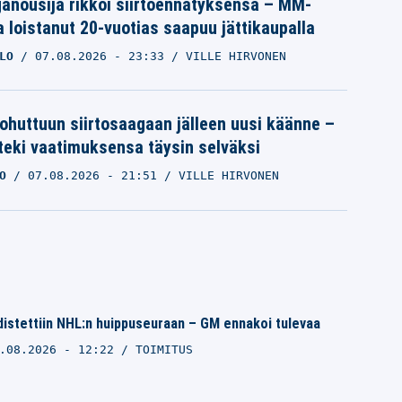
iganousija rikkoi siirtoennätyksensä – MM-
a loistanut 20-vuotias saapuu jättikaupalla
LO
07.08.2026
- 23:33
VILLE HIRVONEN
ohuttuun siirtosaagaan jälleen uusi käänne –
 teki vaatimuksensa täysin selväksi
O
07.08.2026
- 21:51
VILLE HIRVONEN
distettiin NHL:n huippuseuraan – GM ennakoi tulevaa
.08.2026 - 12:22
TOIMITUS