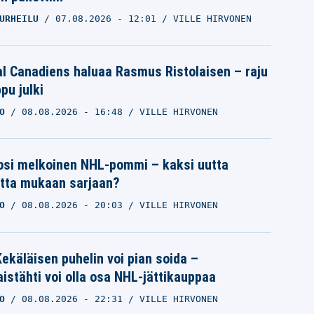
URHEILU
07.08.2026
- 12:01
VILLE HIRVONEN
l Canadiens haluaa Rasmus Ristolaisen – raju
pu julki
O
08.08.2026
- 16:48
VILLE HIRVONEN
osi melkoinen NHL-pommi – kaksi uutta
tta mukaan sarjaan?
O
08.08.2026
- 20:03
VILLE HIRVONEN
ekäläisen puhelin voi pian soida –
istähti voi olla osa NHL-jättikauppaa
O
08.08.2026
- 22:31
VILLE HIRVONEN