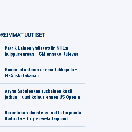
REIMMAT UUTISET
Patrik Lainen yhdistettiin NHL:n
huippuseuraan – GM ennakoi tulevaa
Jääkiekko
09.08.2026
Toimitus
Gianni Infantinon asema tulilinjalla –
FIFA iski takaisin
Jalkapallo
09.08.2026
Toimitus
Aryna Sabalenkan tuskainen kesä
jatkuu – uusi kolaus ennen US Openia
Muu urheilu
09.08.2026
Toimitus
Barcelona valmistelee uutta tarjousta
Rodrista – City ei vielä taipunut
Jalkapallo
09.08.2026
Toimitus