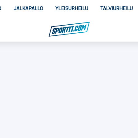
O
JALKAPALLO
YLEISURHEILU
TALVIURHEILU