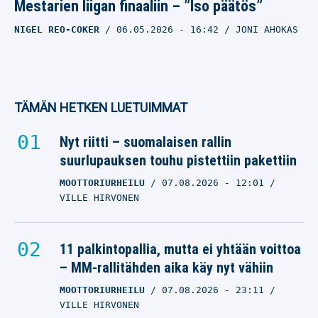
Mestarien liigan finaaliin – ”Iso päätös”
NIGEL REO-COKER
06.05.2026
- 16:42
JONI AHOKAS
TÄMÄN HETKEN LUETUIMMAT
Nyt riitti – suomalaisen rallin
suurlupauksen touhu pistettiin pakettiin
MOOTTORIURHEILU
07.08.2026
- 12:01
VILLE HIRVONEN
11 palkintopallia, mutta ei yhtään voittoa
– MM-rallitähden aika käy nyt vähiin
MOOTTORIURHEILU
07.08.2026
- 23:11
VILLE HIRVONEN