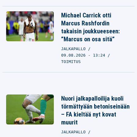
Michael Carrick otti
Marcus Rashfordin
takaisin joukkueeseen:
”Marcus on osa sitä”
JALKAPALLO
09.08.2026 - 13:24
TOIMITUS
Nuori jalkapalloilija kuoli
törmättyään betoniseinään
– FA kieltää nyt kovat
muurit
JALKAPALLO