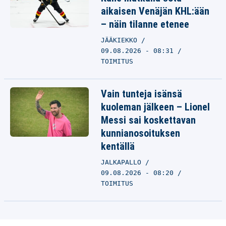
aikaisen Venäjän KHL:ään
– näin tilanne etenee
JÄÄKIEKKO
09.08.2026 - 08:31
TOIMITUS
Vain tunteja isänsä
kuoleman jälkeen – Lionel
Messi sai koskettavan
kunnianosoituksen
kentällä
JALKAPALLO
09.08.2026 - 08:20
TOIMITUS