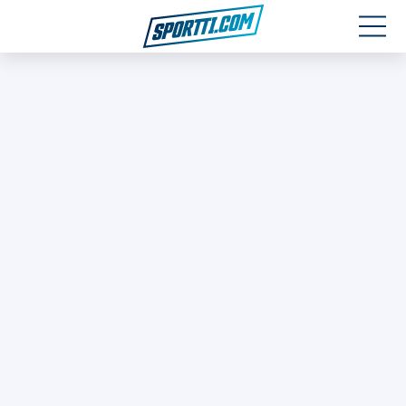
Moottoriurheilu
Jääkiekko
Jalkapallo
Yleisurheilu
Talviurheilu
Muu urheilu
SPORTIVO TV