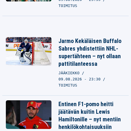
TOIMITUS
Jarmo Kekäläisen Buffalo
Sabres yhdistettiin NHL-
supertähteen – nyt ollaan
pattitilanteessa
JÄÄKIEKKO
09.08.2026 - 23:30
TOIMITUS
Entinen F1-pomo heitti
jäätävän kuitin Lewis
Hamiltonille – nyt mentiin
henkilökohtaisuuksiin