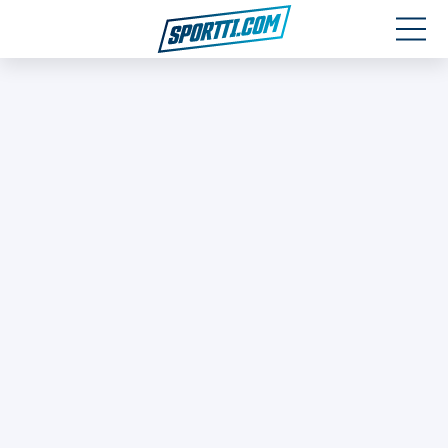
Moottoriurheilu
Jääkiekko
Jalkapallo
Yleisurheilu
Talviurheilu
Muu urheilu
SPORTIVO TV