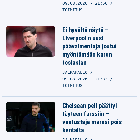
09.08.2026 - 21:56
TOIMITUS
Ei hyvältä näytä –
Liverpoolin uusi
päävalmentaja joutui
myöntämään karun
tosiasian
JALKAPALLO
09.08.2026 - 21:33
TOIMITUS
Chelsean peli päättyi
täyteen farssiin –
vastustaja marssi pois
kentältä
JALKAPALLO