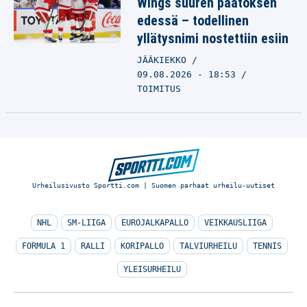
Wings suuren päätöksen
edessä – todellinen
yllätysnimi nostettiin esiin
JÄÄKIEKKO
09.08.2026 - 18:53
TOIMITUS
Urheilusivusto Sportti.com | Suomen parhaat urheilu-uutiset
NHL
SM-LIIGA
EUROJALKAPALLO
VEIKKAUSLIIGA
FORMULA 1
RALLI
KORIPALLO
TALVIURHEILU
TENNIS
YLEISURHEILU