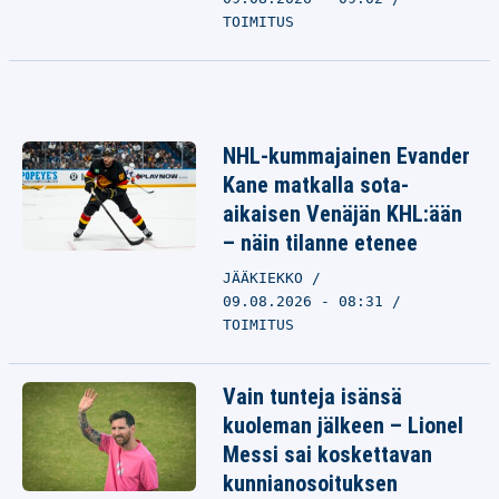
TOIMITUS
NHL-kummajainen Evander
Kane matkalla sota-
aikaisen Venäjän KHL:ään
– näin tilanne etenee
JÄÄKIEKKO
09.08.2026 - 08:31
TOIMITUS
Vain tunteja isänsä
kuoleman jälkeen – Lionel
Messi sai koskettavan
kunnianosoituksen