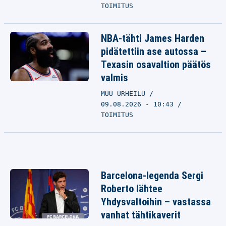
TOIMITUS
NBA-tähti James Harden
pidätettiin ase autossa –
Texasin osavaltion päätös
valmis
MUU URHEILU
09.08.2026 - 10:43
TOIMITUS
Barcelona-legenda Sergi
Roberto lähtee
Yhdysvaltoihin – vastassa
vanhat tähtikaverit