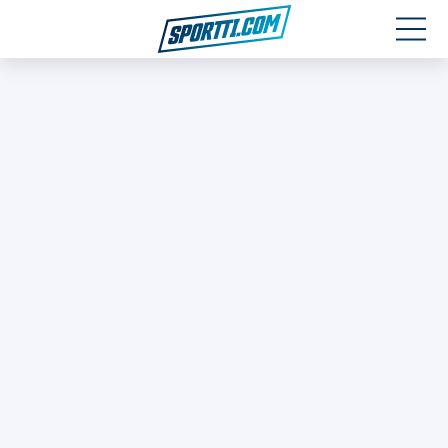
Moottoriurheilu
Jääkiekko
Jalkapallo
Yleisurheilu
Talviurheilu
Muu urheilu
SPORTIVO TV