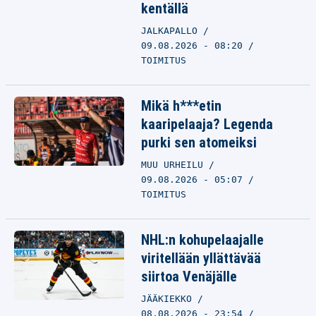
kentällä
JALKAPALLO
09.08.2026 - 08:20
TOIMITUS
Mikä h***etin
kaaripelaaja? Legenda
purki sen atomeiksi
MUU URHEILU
09.08.2026 - 05:07
TOIMITUS
NHL:n kohupelaajalle
viritellään yllättävää
siirtoa Venäjälle
JÄÄKIEKKO
08.08.2026 - 23:54