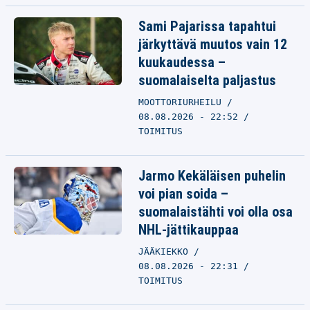
Sami Pajarissa tapahtui
järkyttävä muutos vain 12
kuukaudessa –
suomalaiselta paljastus
MOOTTORIURHEILU
08.08.2026 - 22:52
TOIMITUS
Jarmo Kekäläisen puhelin
voi pian soida –
suomalaistähti voi olla osa
NHL-jättikauppaa
JÄÄKIEKKO
08.08.2026 - 22:31
TOIMITUS