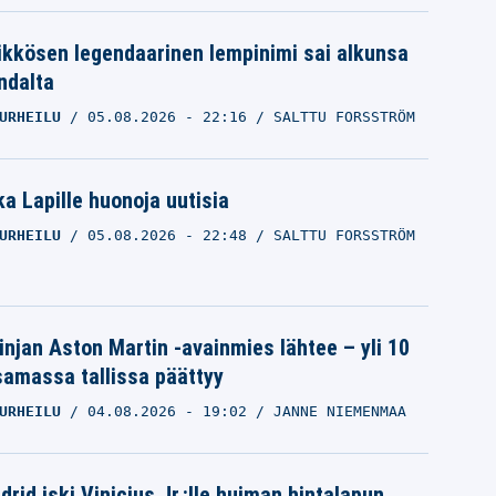
ikkösen legendaarinen lempinimi sai alkunsa
ndalta
URHEILU
05.08.2026
- 22:16
SALTTU FORSSTRÖM
a Lapille huonoja uutisia
URHEILU
05.08.2026
- 22:48
SALTTU FORSSTRÖM
Susijengin kohtaa supertähden –
valmennukselta selvä viesti
linjan Aston Martin -avainmies lähtee – yli 10
KORIPALLON EM-KISAT
samassa tallissa päättyy
14.09.2025
- 14:12
LASSE HONKANEN
URHEILU
04.08.2026
- 19:02
JANNE NIEMENMAA
rid iski Vinicius Jr.:lle huiman hintalapun