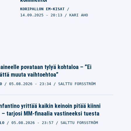
KORIPALLON EM-KISAT
14.09.2025
- 20:13
KARI AHO
Laineelle povataan tylyä kohtaloa – ”Ei
ättä muuta vaihtoehtoa”
O
05.08.2026
- 23:34
SALTTU FORSSTRÖM
n
Susijengi järjesti huikean trillerin EM-
nfantino yrittää kaikin keinoin pitää kiinni
n
pronssiottelussa – Giannis
a – tarjosi MM-finaalia vastineeksi tuesta
Antetokounmpo oli liikaa
LO
05.08.2026
- 23:57
SALTTU FORSSTRÖM
KORIPALLON EM-KISAT
14.09.2025
- 19:23
KARI AHO