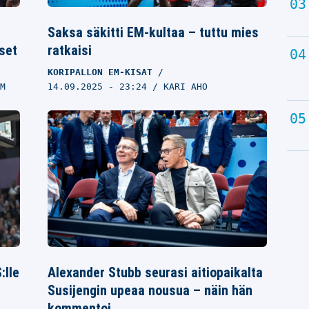
Saksa säkitti EM-kultaa – tuttu mies
set
ratkaisi
KORIPALLON EM-KISAT
M
14.09.2025
- 23:24
KARI AHO
:lle
Alexander Stubb seurasi aitiopaikalta
Susijengin upeaa nousua – näin hän
kommentoi