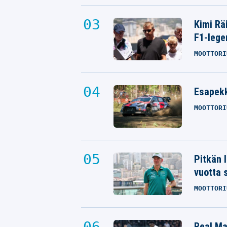
Kimi Rä
F1-lege
MOOTTORI
Esapekk
MOOTTORI
Giannis Antetokounmpo jätti Lauri
Markkasen varjoonsa
Pitkän 
KORIPALLON EM-KISAT
vuotta 
14.09.2025
- 18:14
KARI AHO
MOOTTORI
Real Mad