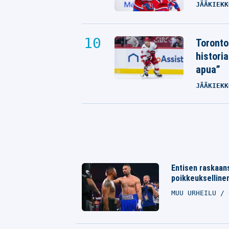
JÄÄKIEKK
Toronto
histori
apua”
JÄÄKIEKK
Entisen raskaans
poikkeuksellinen
MUU URHEILU