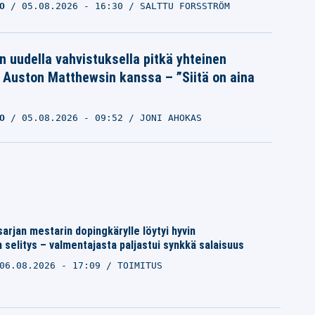
O
05.08.2026
- 16:30
SALTTU FORSSTRÖM
n uudella vahvistuksella pitkä yhteinen
a Auston Matthewsin kanssa – ”Siitä on aina
O
05.08.2026
- 09:52
JONI AHOKAS
arjan mestarin dopingkärylle löytyi hyvin
 selitys – valmentajasta paljastui synkkä salaisuus
06.08.2026 - 17:09
TOIMITUS