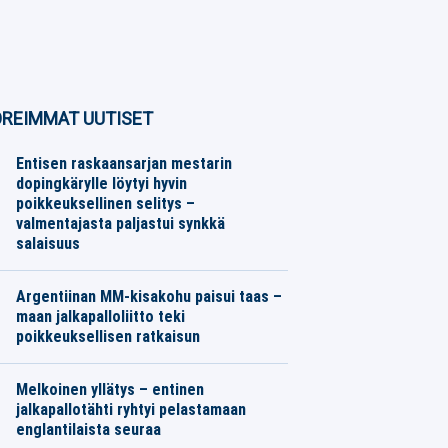
REIMMAT UUTISET
Entisen raskaansarjan mestarin
dopingkärylle löytyi hyvin
poikkeuksellinen selitys –
valmentajasta paljastui synkkä
salaisuus
Muu urheilu
06.08.2026
Toimitus
Argentiinan MM-kisakohu paisui taas –
maan jalkapalloliitto teki
poikkeuksellisen ratkaisun
Jalkapallo
06.08.2026
Toimitus
Melkoinen yllätys – entinen
jalkapallotähti ryhtyi pelastamaan
englantilaista seuraa