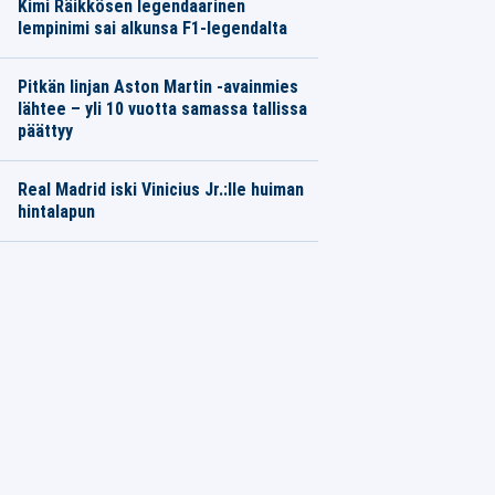
Kimi Räikkösen legendaarinen
lempinimi sai alkunsa F1-legendalta
Pitkän linjan Aston Martin -avainmies
lähtee – yli 10 vuotta samassa tallissa
päättyy
Real Madrid iski Vinicius Jr.:lle huiman
hintalapun