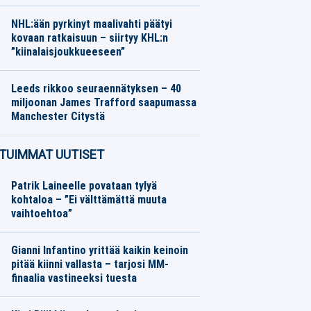
Jalkapallo
06.08.2026
Toimitus
NHL:ään pyrkinyt maalivahti päätyi
kovaan ratkaisuun – siirtyy KHL:n
”kiinalaisjoukkueeseen”
Jääkiekko
06.08.2026
Toimitus
Leeds rikkoo seuraennätyksen – 40
miljoonan James Trafford saapumassa
Manchester Citystä
Jalkapallo
06.08.2026
Toimitus
TUIMMAT UUTISET
Patrik Laineelle povataan tylyä
kohtaloa – ”Ei välttämättä muuta
vaihtoehtoa”
Gianni Infantino yrittää kaikin keinoin
pitää kiinni vallasta – tarjosi MM-
finaalia vastineeksi tuesta