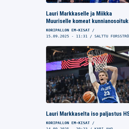
Lauri Markkaselle ja Miikka
Muuriselle komeat kunnianosoituk
KORIPALLON EM-KISAT
15.09.2025
- 11:31
SALTTU FORSSTRÖ
Lauri Markkaselta iso paljastus HS
KORIPALLON EM-KISAT
14.09.2025
- 20:23
KARI AHO