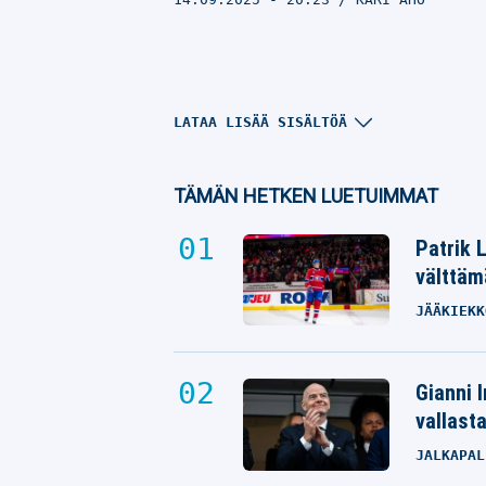
LATAA LISÄÄ SISÄLTÖÄ
TÄMÄN HETKEN LUETUIMMAT
Patrik 
välttäm
JÄÄKIEKK
Sasu Salin tunteet pinnassa – näi
Gianni I
hän kommentoi upeaa joukkuettaa
vallast
Ruudun haastattelussa
JALKAPAL
KORIPALLON EM-KISAT
14.09.2025
- 19:56
KARI AHO