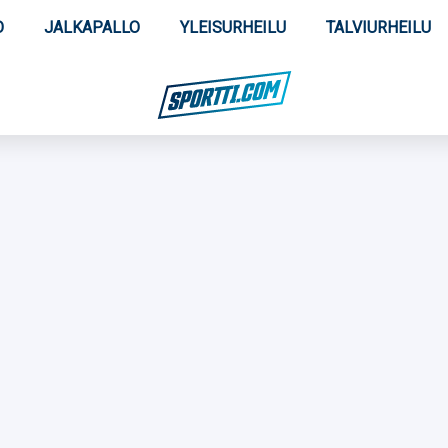
O
JALKAPALLO
YLEISURHEILU
TALVIURHEILU