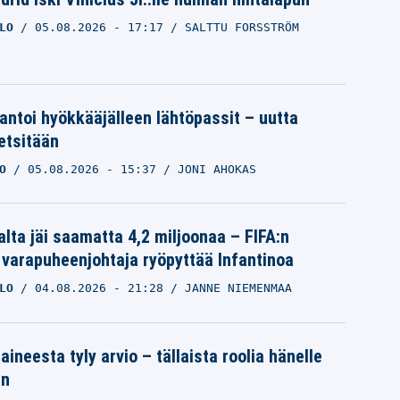
LO
05.08.2026
- 17:17
SALTTU FORSSTRÖM
 antoi hyökkääjälleen lähtöpassit – uutta
etsitään
O
05.08.2026
- 15:37
JONI AHOKAS
alta jäi saamatta 4,2 miljoonaa – FIFA:n
 varapuheenjohtaja ryöpyttää Infantinoa
LO
04.08.2026
- 21:28
JANNE NIEMENMAA
aineesta tyly arvio – tällaista roolia hänelle
an