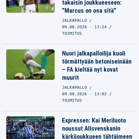
takaisin joukkueeseen:
”Marcus on osa sitä”
JALKAPALLO
09.08.2026 - 13:24
TOIMITUS
Nuori jalkapalloilija kuoli
törmättyään betoniseinään
– FA kieltää nyt kovat
muurit
JALKAPALLO
09.08.2026 - 13:02
TOIMITUS
Expressen: Kai Meriluoto
noussut Allsvenskanin
kärkijoukkueen tähtäimeen