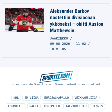
Aleksander Barkov
nostettiin divisioonan
ykköseksi – ohitti Auston
Matthewsin
JÄÄKIEKKO
09.08.2026 - 11:02
TOIMITUS
Urheilusivusto Sportti.com | Suomen parhaat urheilu-uutiset
NHL
SM-LIIGA
EUROJALKAPALLO
VEIKKAUSLIIGA
FORMULA 1
RALLI
KORIPALLO
TALVIURHEILU
TENNIS