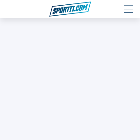
Moottoriurheilu
Jääkiekko
Jalkapallo
Yleisurheilu
Talviurheilu
Muu urheilu
SPORTIVO TV