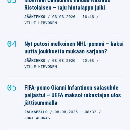
Montreal Canadiens haluaa Rasmus
Gareth Southgate haki
Ristolaisen – raju hintalappu julki
Huuhkajien MM-
JÄÄKIEKKO
08.08.2026
- 16:48
karsintavastustajan
VILLE HIRVONEN
päävalmentajan pestiä –
näin liitosta vastattiin
Nyt putosi melkoinen NHL-pommi – kaksi
GARETH SOUTHGATE
uutta joukkuetta mukaan sarjaan?
23.06.2025
- 11:38
JÄÄKIEKKO
08.08.2026
- 20:03
SALTTU FORSSTRÖM
VILLE HIRVONEN
FIFA-pomo Gianni Infantinon salasuhde
paljastui – UEFA maksoi rakastajan ulos
jättisummalla
JALKAPALLO
08.08.2026
- 08:32
JONI AHOKAS