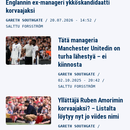
Englannin ex-manageri ykköskandidaatti
korvaajaksi
GARETH SOUTHGATE
20.07.2026
- 14:52
SALTTU FORSSTRÖM
Tätä manageria
Manchester Unitedin on
turha lähestyä – ei
kiinnosta
GARETH SOUTHGATE
02.10.2025
- 20:42
SALTTU FORSSTRÖM
Yllättäjä Ruben Amorimin
korvaajaksi? – Listalta
löytyy nyt jo viides nimi
GARETH SOUTHGATE