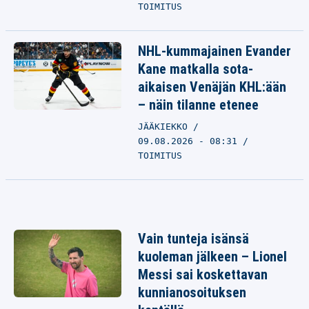
TOIMITUS
NHL-kummajainen Evander
Kane matkalla sota-
aikaisen Venäjän KHL:ään
– näin tilanne etenee
JÄÄKIEKKO
09.08.2026 - 08:31
TOIMITUS
Vain tunteja isänsä
kuoleman jälkeen – Lionel
Messi sai koskettavan
kunnianosoituksen