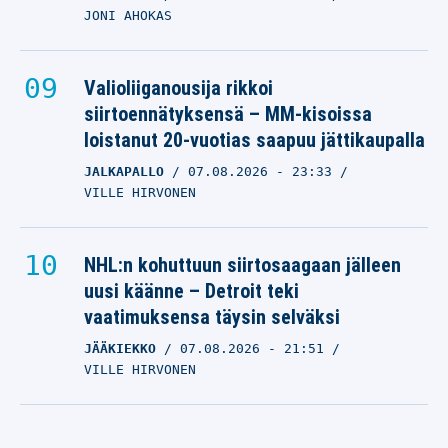
JONI AHOKAS
Valioliiganousija rikkoi
siirtoennätyksensä – MM-kisoissa
loistanut 20-vuotias saapuu jättikaupalla
JALKAPALLO
07.08.2026
- 23:33
VILLE HIRVONEN
NHL:n kohuttuun siirtosaagaan jälleen
uusi käänne – Detroit teki
vaatimuksensa täysin selväksi
JÄÄKIEKKO
07.08.2026
- 21:51
VILLE HIRVONEN