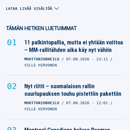
ManU:n lista – nämä
LATAA LISÄÄ SISÄLTÖÄ
valmentajat ovat ehdolla
Ruben Amorimin
TÄMÄN HETKEN LUETUIMMAT
korvaajaksi
11 palkintopallia, mutta ei yhtään voittoa
GARETH SOUTHGATE
– MM-rallitähden aika käy nyt vähiin
17.09.2025
- 10:08
KARI AHO
MOOTTORIURHEILU
07.08.2026
- 23:11
VILLE HIRVONEN
Ruben Amorimille
vaaditaan potkuja
nöyryytyksen jälkeen –
Nyt riitti – suomalaisen rallin
tässä vahvin
suurlupauksen touhu pistettiin pakettiin
korvaajaehdokas
MOOTTORIURHEILU
07.08.2026
- 12:01
VILLE HIRVONEN
GARETH SOUTHGATE
28.08.2025
- 10:42
SALTTU FORSSTRÖM