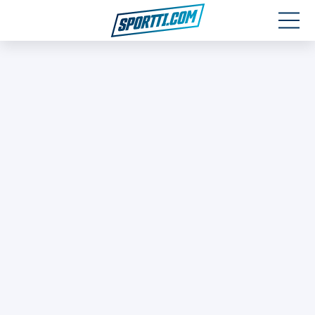
Moottoriurheilu
Jääkiekko
Jalkapallo
Yleisurheilu
Talviurheilu
Muu urheilu
SPORTIVO TV