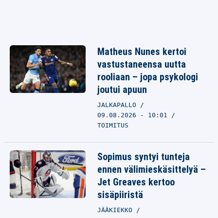
Matheus Nunes kertoi
vastustaneensa uutta
rooliaan – jopa psykologi
joutui apuun
JALKAPALLO
09.08.2026 - 10:01
TOIMITUS
Sopimus syntyi tunteja
ennen välimieskäsittelyä –
Jet Greaves kertoo
sisäpiiristä
JÄÄKIEKKO