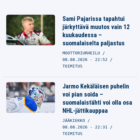
Sami Pajarissa tapahtui
järkyttävä muutos vain 12
kuukaudessa –
suomalaiselta paljastus
MOOTTORIURHEILU
08.08.2026 - 22:52
TOIMITUS
Jarmo Kekäläisen puhelin
voi pian soida –
suomalaistähti voi olla osa
NHL-jättikauppaa
JÄÄKIEKKO
08.08.2026 - 22:31
TOIMITUS