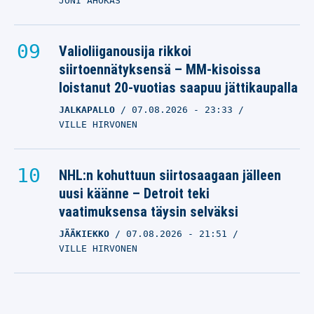
JONI AHOKAS
Valioliiganousija rikkoi
siirtoennätyksensä – MM-kisoissa
loistanut 20-vuotias saapuu jättikaupalla
JALKAPALLO
07.08.2026
- 23:33
VILLE HIRVONEN
NHL:n kohuttuun siirtosaagaan jälleen
uusi käänne – Detroit teki
vaatimuksensa täysin selväksi
JÄÄKIEKKO
07.08.2026
- 21:51
VILLE HIRVONEN