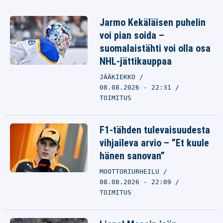
Jarmo Kekäläisen puhelin
voi pian soida –
suomalaistähti voi olla osa
NHL-jättikauppaa
JÄÄKIEKKO
08.08.2026 - 22:31
TOIMITUS
F1-tähden tulevaisuudesta
vihjaileva arvio – ”Et kuule
hänen sanovan”
MOOTTORIURHEILU
08.08.2026 - 22:09
TOIMITUS