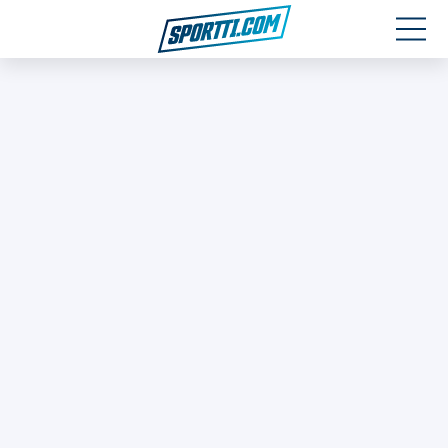
Moottoriurheilu
Jääkiekko
Jalkapallo
Yleisurheilu
Talviurheilu
Muu urheilu
SPORTIVO TV