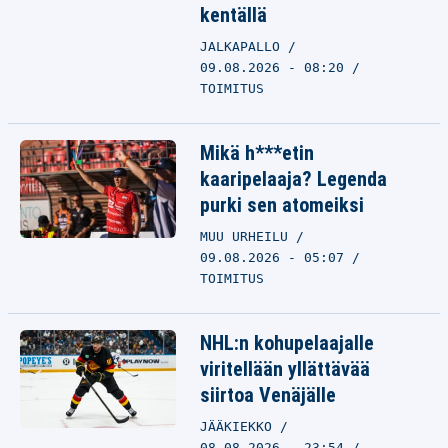
kentällä
JALKAPALLO
09.08.2026 - 08:20
TOIMITUS
Mikä h***etin
kaaripelaaja? Legenda
purki sen atomeiksi
MUU URHEILU
09.08.2026 - 05:07
TOIMITUS
NHL:n kohupelaajalle
viritellään yllättävää
siirtoa Venäjälle
JÄÄKIEKKO
08.08.2026 - 23:54