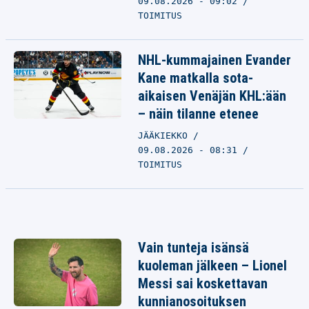
09.08.2026 - 09:02
TOIMITUS
NHL-kummajainen Evander
Kane matkalla sota-
aikaisen Venäjän KHL:ään
– näin tilanne etenee
JÄÄKIEKKO
09.08.2026 - 08:31
TOIMITUS
Vain tunteja isänsä
kuoleman jälkeen – Lionel
Messi sai koskettavan
kunnianosoituksen