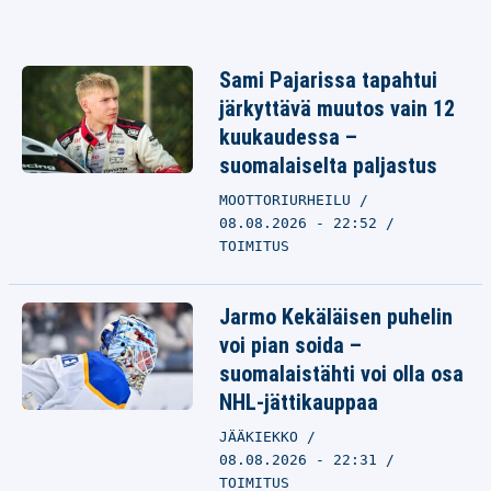
Sami Pajarissa tapahtui
järkyttävä muutos vain 12
kuukaudessa –
suomalaiselta paljastus
MOOTTORIURHEILU
08.08.2026 - 22:52
TOIMITUS
Jarmo Kekäläisen puhelin
voi pian soida –
suomalaistähti voi olla osa
NHL-jättikauppaa
JÄÄKIEKKO
08.08.2026 - 22:31
TOIMITUS