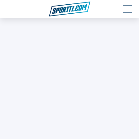
Moottoriurheilu
Jääkiekko
Jalkapallo
Yleisurheilu
Talviurheilu
Muu urheilu
SPORTIVO TV