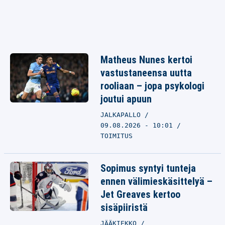
Matheus Nunes kertoi
vastustaneensa uutta
rooliaan – jopa psykologi
joutui apuun
JALKAPALLO
09.08.2026 - 10:01
TOIMITUS
Sopimus syntyi tunteja
ennen välimieskäsittelyä –
Jet Greaves kertoo
sisäpiiristä
JÄÄKIEKKO