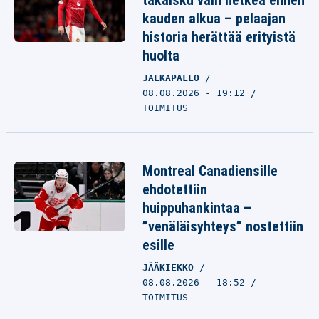
takaisku vain hetkeä ennen
kauden alkua – pelaajan
historia herättää erityistä
huolta
JALKAPALLO
08.08.2026 - 19:12
TOIMITUS
Montreal Canadiensille
ehdotettiin
huippuhankintaa –
”venäläisyhteys” nostettiin
esille
JÄÄKIEKKO
08.08.2026 - 18:52
TOIMITUS