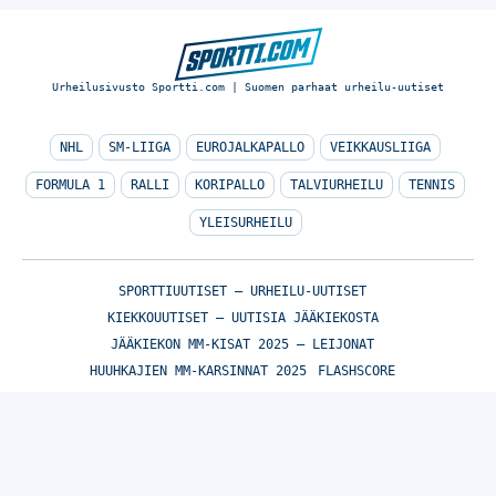
Urheilusivusto Sportti.com | Suomen parhaat urheilu-uutiset
NHL
SM-LIIGA
EUROJALKAPALLO
VEIKKAUSLIIGA
FORMULA 1
RALLI
KORIPALLO
TALVIURHEILU
TENNIS
YLEISURHEILU
SPORTTIUUTISET – URHEILU-UUTISET
KIEKKOUUTISET – UUTISIA JÄÄKIEKOSTA
JÄÄKIEKON MM-KISAT 2025 – LEIJONAT
HUUHKAJIEN MM-KARSINNAT 2025
FLASHSCORE
© Sportti.com | Suomen parhaat urheilu-uutiset 2026
TIETOA MEISTÄ
/
🇬🇧 SPORTIVO NETWORK
/
KÄYTTÖEHDOT