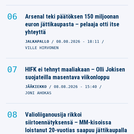
Arsenal teki päätöksen 150 miljoonan
euron jättikaupasta – pelaaja otti itse
yhteyttä
JALKAPALLO
08.08.2026
- 18:11
VILLE HIRVONEN
HIFK ei tehnyt maaliakaan – Olli Jokisen
suojateilla masentava viikonloppu
JÄÄKIEKKO
08.08.2026
- 15:40
JONI AHOKAS
Valioliiganousija rikkoi
siirtoennätyksensä – MM-kisoissa
loistanut 20-vuotias saapuu jättikaupalla