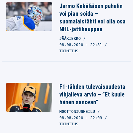
Jarmo Kekäläisen puhelin
voi pian soida –
suomalaistähti voi olla osa
NHL-jättikauppaa
JÄÄKIEKKO
08.08.2026 - 22:31
TOIMITUS
F1-tähden tulevaisuudesta
vihjaileva arvio – ”Et kuule
hänen sanovan”
MOOTTORIURHEILU
08.08.2026 - 22:09
TOIMITUS