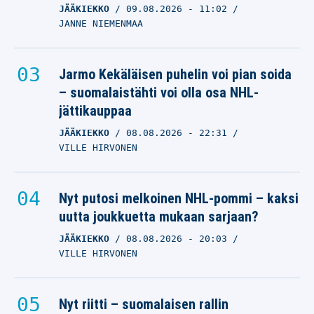
JÄÄKIEKKO
09.08.2026
- 11:02
JANNE NIEMENMAA
Jarmo Kekäläisen puhelin voi pian soida
– suomalaistähti voi olla osa NHL-
jättikauppaa
JÄÄKIEKKO
08.08.2026
- 22:31
VILLE HIRVONEN
Nyt putosi melkoinen NHL-pommi – kaksi
uutta joukkuetta mukaan sarjaan?
JÄÄKIEKKO
08.08.2026
- 20:03
VILLE HIRVONEN
Nyt riitti – suomalaisen rallin