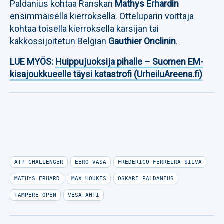
Paldanius kohtaa Ranskan
Mathys Erhardin
ensimmäisellä kierroksella. Otteluparin voittaja
kohtaa toisella kierroksella karsijan tai
kakkossijoitetun Belgian
Gauthier Onclinin
.
LUE MYÖS:
Huippujuoksija pihalle – Suomen EM-
kisajoukkueelle täysi katastrofi (UrheiluAreena.fi)
ATP CHALLENGER
EERO VASA
FREDERICO FERREIRA SILVA
MATHYS ERHARD
MAX HOUKES
OSKARI PALDANIUS
TAMPERE OPEN
VESA AHTI