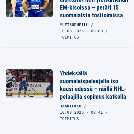
EM-kisoissa – peräti 15
suomalaista tositoimissa
YLEISURHEILU
10.08.2026 - 09:08
TOIMITUS
Yhdeksällä
suomalaispelaajalla iso
kausi edessä – näillä NHL-
pelaajilla sopimus katkolla
JÄÄKIEKKO
10.08.2026 - 08:41
TOIMITUS