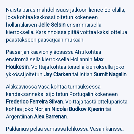
Näistä paras mahdollisuus jatkoon lienee Eerolalla,
joka kohtaa kakkossijoitetun kokeneen
hollantilaisen
Jelle Selsin
ensimmäisellä
kierroksella. Karsinnoissa pitää voittaa kaksi ottelua
päästäkseen pääsarjaan mukaan.
Pääsarjan kaavion yläosassa Ahti kohtaa
ensimmäisellä kierroksella Hollannin
Max
Houkesin
. Voittaja kohtaa toisella kierroksella joko
ykkössijoitetun
Jay Clarken
tai Intian
Sumit Nagalin
.
Alakaaviossa Vasa kohtaa turnauksessa
kahdeksanneksi sijoitetun Portugalin kokeneen
Frederico Ferreira Silvan
. Voittaja tästä otteluparista
kohtaa joko Norjan
Nicolai Budkov Kjaerin
tai
Argentiinan
Alex Barrenan
.
Paldanius pelaa samassa lohkossa Vasan kanssa.