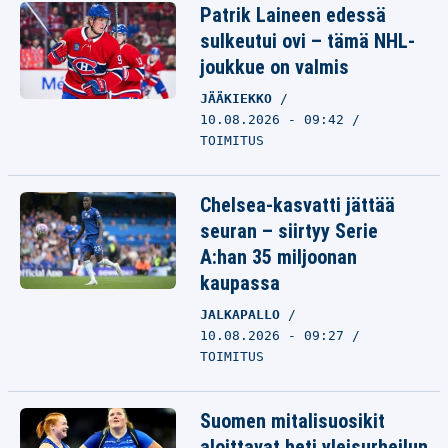
Patrik Laineen edessä
sulkeutui ovi – tämä NHL-
joukkue on valmis
JÄÄKIEKKO
10.08.2026 - 09:42
TOIMITUS
Chelsea-kasvatti jättää
seuran – siirtyy Serie
A:han 35 miljoonan
kaupassa
JALKAPALLO
10.08.2026 - 09:27
TOIMITUS
Suomen mitalisuosikit
aloittavat heti yleisurheilun