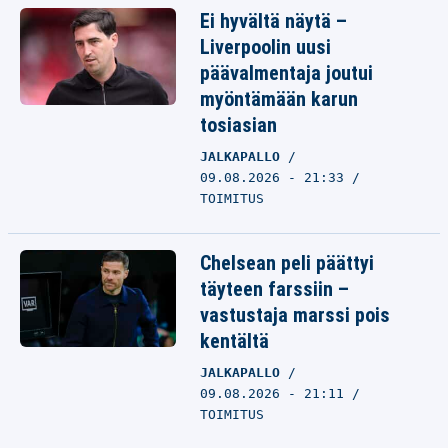
Ei hyvältä näytä –
Liverpoolin uusi
päävalmentaja joutui
myöntämään karun
tosiasian
JALKAPALLO
09.08.2026 - 21:33
TOIMITUS
Chelsean peli päättyi
täyteen farssiin –
vastustaja marssi pois
kentältä
JALKAPALLO
09.08.2026 - 21:11
TOIMITUS