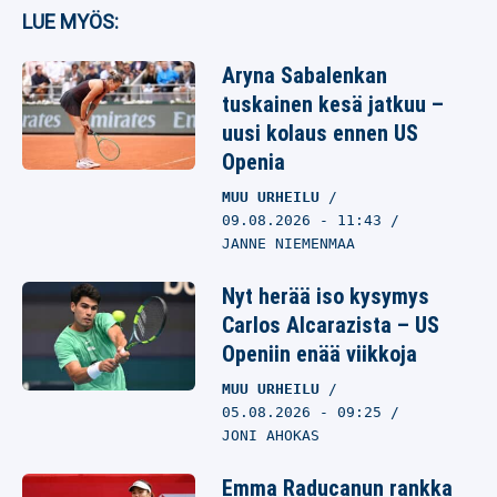
LUE MYÖS:
Aryna Sabalenkan
tuskainen kesä jatkuu –
uusi kolaus ennen US
Openia
MUU URHEILU
09.08.2026
- 11:43
JANNE NIEMENMAA
Nyt herää iso kysymys
Carlos Alcarazista – US
Openiin enää viikkoja
MUU URHEILU
05.08.2026
- 09:25
JONI AHOKAS
Emma Raducanun rankka