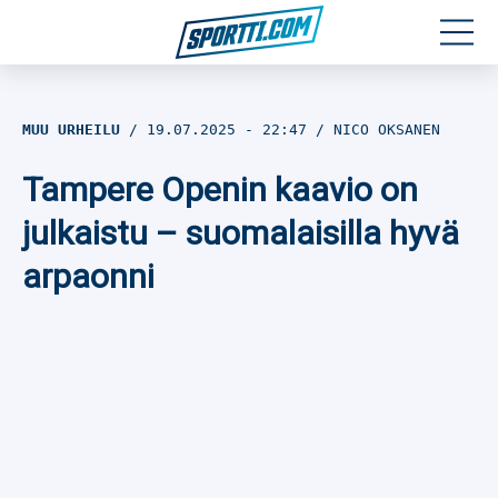
Moottoriurheilu
MUU URHEILU
19.07.2025
- 22:47
NICO OKSANEN
Jääkiekko
Tampere Openin kaavio on
Jalkapallo
julkaistu – suomalaisilla hyvä
arpaonni
Yleisurheilu
Talviurheilu
Muu urheilu
SPORTIVO TV