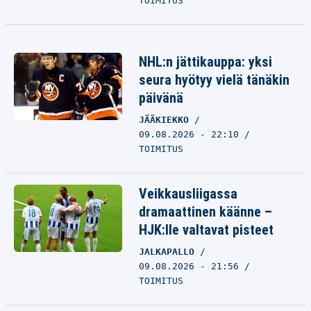
TOIMITUS
NHL:n jättikauppa: yksi
seura hyötyy vielä tänäkin
päivänä
JÄÄKIEKKO
09.08.2026 - 22:10
TOIMITUS
Veikkausliigassa
dramaattinen käänne –
HJK:lle valtavat pisteet
JALKAPALLO
09.08.2026 - 21:56
TOIMITUS