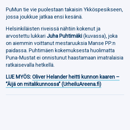
PuMun tie vie puolestaan takaisin Ykköspesikseen,
jossa joukkue jatkaa ensi kesänä.
Helsinkiläisten riveissä nähtiin kokenut ja
arvostettu lukkari
Juha Puhtimäki
(kuvassa), joka
on aiemmin voittanut mestaruuksia Manse PP:n
paidassa. Puhtimäen kokemuksesta huolimatta
Puna-Mustat ei onnistunut haastamaan imatralaisia
ratkaisevalla hetkellä.
LUE MYÖS:
Oliver Helander heitti kunnon kaaren –
”Äijä on mitalikunnossa” (UrheiluAreena.fi)