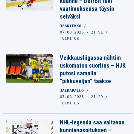
käänne – Detroit teki
vaatimuksensa täysin
selväksi
JÄÄKIEKKO
07.08.2026 - 21:51
TOIMITUS
Veikkausliigassa nähtiin
uskomaton suoritus – HJK
putosi samalla
”pikkuveljen” taakse
JALKAPALLO
07.08.2026 - 21:29
TOIMITUS
NHL-legenda saa valtavan
kunnianosoituksen –