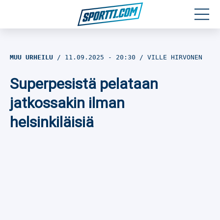
Moottoriurheilu
MUU URHEILU
11.09.2025
- 20:30
VILLE HIRVONEN
Jääkiekko
Superpesistä pelataan
Jalkapallo
jatkossakin ilman
helsinkiläisiä
Yleisurheilu
Talviurheilu
Muu urheilu
SPORTIVO TV