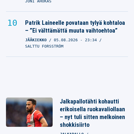
JONI AHOKAS
Patrik Laineelle povataan tylyä kohtaloa
– ”Ei välttämättä muuta vaihtoehtoa”
JÄÄKIEKKO
05.08.2026
- 23:34
SALTTU FORSSTRÖM
Jalkapallotähti kohautti
erikoisella ruokavaliollaan
– nyt tuli sitten melkoinen
shokkisiirto