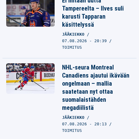
Ei mitään uutta
Tampereelta – Ilves suli
karusti Tapparan
käsittelyssä
JÄÄKIEKKO
07.08.2026 - 20:39
TOIMITUS
NHL-seura Montreal
Canadiens ajautui ikävään
ongelmaan – mallia
saatetaan nyt ottaa
suomalaistähden
megadiilistä
JÄÄKIEKKO
07.08.2026 - 20:13
TOIMITUS