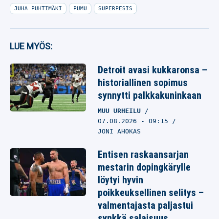
JUHA PUHTIMÄKI
PUMU
SUPERPESIS
LUE MYÖS:
Detroit avasi kukkaronsa –
historiallinen sopimus
synnytti palkkakuninkaan
MUU URHEILU
07.08.2026
- 09:15
JONI AHOKAS
Entisen raskaansarjan
mestarin dopingkärylle
löytyi hyvin
poikkeuksellinen selitys –
valmentajasta paljastui
synkkä salaisuus