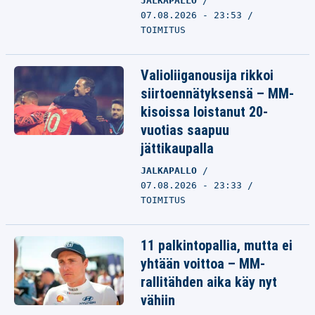
JALKAPALLO
07.08.2026 - 23:53
TOIMITUS
Valioliiganousija rikkoi
siirtoennätyksensä – MM-
kisoissa loistanut 20-
vuotias saapuu
jättikaupalla
JALKAPALLO
07.08.2026 - 23:33
TOIMITUS
11 palkintopallia, mutta ei
yhtään voittoa – MM-
rallitähden aika käy nyt
vähiin